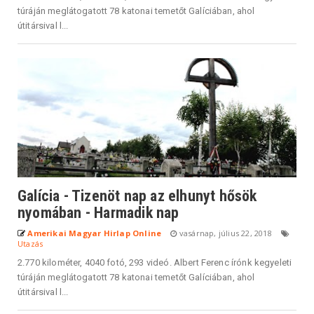
túráján meglátogatott 78 katonai temetőt Galíciában, ahol
útitársival l...
Galícia - Tizenöt nap az elhunyt hősök
nyomában - Harmadik nap
Amerikai Magyar Hirlap Online
vasárnap, július 22, 2018
Utazás
2.770 kilométer, 4040 fotó, 293 videó. Albert Ferenc írónk kegyeleti
túráján meglátogatott 78 katonai temetőt Galíciában, ahol
útitársival l...