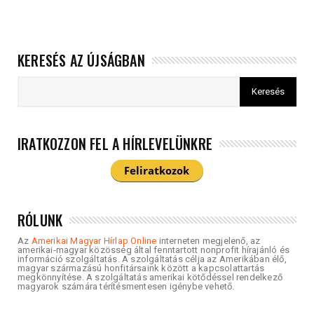
KERESÉS AZ ÚJSÁGBAN
IRATKOZZON FEL A HÍRLEVELÜNKRE
RÓLUNK
Az
Amerikai Magyar Hírlap Online
interneten megjelenő, az
amerikai-magyar közösség által fenntartott nonprofit hírajánló és
információ szolgáltatás. A szolgáltatás célja az Amerikában élő,
magyar származású honfitársaink között a kapcsolattartás
megkönnyítése. A szolgáltatás amerikai kötődéssel rendelkező
magyarok számára térítésmentesen igénybe vehető.