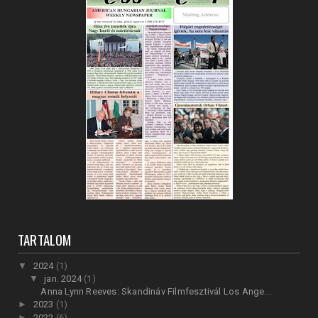
TARTALOM
▼
2024
(1)
▼
jan. 2024
(1)
Anna Lynn Reeves: Skandináv Filmfesztivál Los Ange...
►
2023
(1)
►
2022
(6)