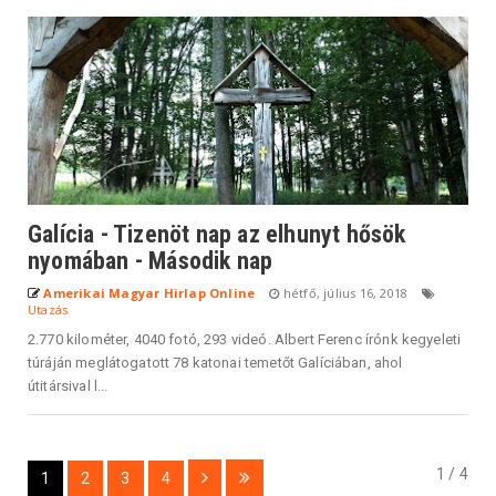
Galícia - Tizenöt nap az elhunyt hősök
nyomában - Második nap
Amerikai Magyar Hirlap Online
hétfő, július 16, 2018
Utazás
2.770 kilométer, 4040 fotó, 293 videó. Albert Ferenc írónk kegyeleti
túráján meglátogatott 78 katonai temetőt Galíciában, ahol
útitársival l...
1 / 4
1
2
3
4