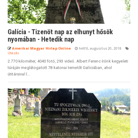
Galícia - Tizenöt nap az elhunyt hősök
nyomában - Hetedik nap
Amerikai Magyar Hirlap Online
hétfő, augusztus 20, 2018
Utazás
2.770 kilométer, 4040 fotó, 293 videó. Albert Ferenc írónk kegyeleti
túráján meglátogatott 78 katonai temetőt Galíciában, ahol
útitársival l...