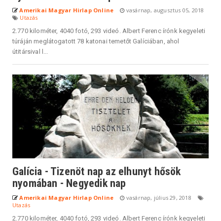
Amerikai Magyar Hirlap Online
vasárnap, augusztus 05, 2018
Utazás
2.770 kilométer, 4040 fotó, 293 videó. Albert Ferenc írónk kegyeleti
túráján meglátogatott 78 katonai temetőt Galíciában, ahol
útitársival l...
Galícia - Tizenöt nap az elhunyt hősök
nyomában - Negyedik nap
Amerikai Magyar Hirlap Online
vasárnap, július 29, 2018
Utazás
2.770 kilométer, 4040 fotó, 293 videó. Albert Ferenc írónk kegyeleti