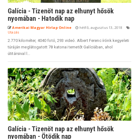
Galícia - Tizenöt nap az elhunyt hősök
nyomában - Hatodik nap
Amerikai Magyar Hirlap Online
hétfő, augusztus 13, 2018
Utazás
2.770 kilométer, 4040 fotó, 293 videó. Albert Ferenc írónk kegyeleti
túráján meglátogatott 78 katonai temetőt Galíciában, ahol
útitársival l...
Galícia - Tizenöt nap az elhunyt hősök
nyomában - Ötödik nap