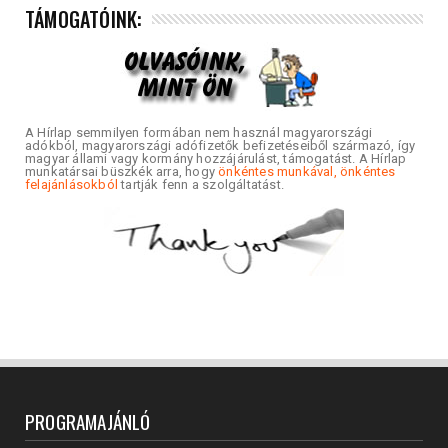
TÁMOGATÓINK:
A Hírlap semmilyen formában nem használ magyarországi
adókból, magyarországi adófizetők befizetéseiből származó, így
magyar állami vagy kormány hozzájárulást, támogatást. A Hírlap
munkatársai büszkék arra, hogy
önkéntes munkával, önkéntes
felajánlásokból
tartják fenn a szolgáltatást.
PROGRAMAJÁNLÓ