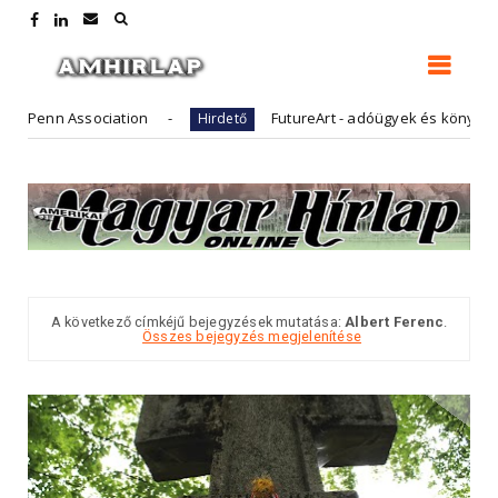
nn Association
FutureArt - adóügyek és könyvelés
Hirdető
A következő címkéjű bejegyzések mutatása:
Albert Ferenc
.
Összes bejegyzés megjelenítése