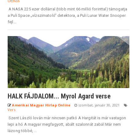
Otthon
A NASA 225 ezer dollárral (több mint 66 millió forinttal) támogatja
a Puli Space „vízszimatoló” detektora, a Puli Lunar Water Snooper
fejl...
HALK FÁJDALOM... Myrol Agard verse
Amerikai Magyar Hirlap Online
szombat, január 30, 2021
Vers
Szent László lován már nincsen patkó A Hargitát is már vastagon
lepi a hó A magyar megfagyott, abált szalonnát zabál Már nem
lázong többé, ...