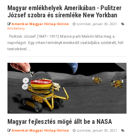
Magyar emlékhelyek Amerikában - Pulitzer
József szobra és síremléke New Yorkban
Amerikai Magyar Hirlap Online
szombat, január 30, 2021
Emlékhely
Pulitzer József (1847–1911) Maros-parti Makón látta meg a
napvilágot. Egy ottani terménykereskedő családjába született, hét
testvérével. ...
Magyar fejlesztés mögé állt be a NASA
Amerikai Magyar Hirlap Online
szombat, január 30, 2021