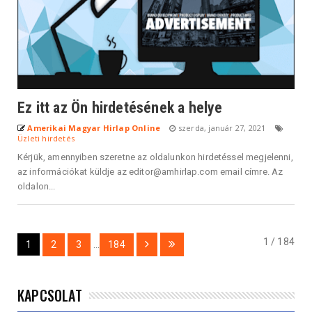
Ez itt az Ön hirdetésének a helye
Amerikai Magyar Hirlap Online
szerda, január 27, 2021
Üzleti hirdetés
Kérjük, amennyiben szeretne az oldalunkon hirdetéssel megjelenni,
az információkat küldje az editor@amhirlap.com email címre. Az
oldalon...
1 / 184
1
2
3
...
184
KAPCSOLAT