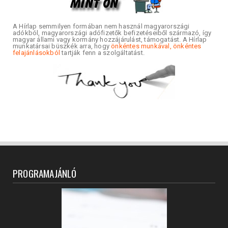
A Hírlap semmilyen formában nem használ magyarországi
adókból, magyarországi adófizetők befizetéseiből származó, így
magyar állami vagy kormány hozzájárulást, támogatást. A Hírlap
munkatársai büszkék arra, hogy
önkéntes munkával, önkéntes
felajánlásokból
tartják fenn a szolgáltatást.
PROGRAMAJÁNLÓ