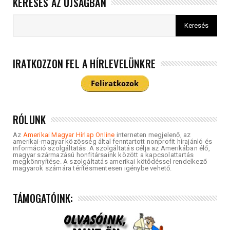
KERESÉS AZ ÚJSÁGBAN
IRATKOZZON FEL A HÍRLEVELÜNKRE
RÓLUNK
Az
Amerikai Magyar Hírlap Online
interneten megjelenő, az
amerikai-magyar közösség által fenntartott nonprofit hírajánló és
információ szolgáltatás. A szolgáltatás célja az Amerikában élő,
magyar származású honfitársaink között a kapcsolattartás
megkönnyítése. A szolgáltatás amerikai kötődéssel rendelkező
magyarok számára térítésmentesen igénybe vehető.
TÁMOGATÓINK: