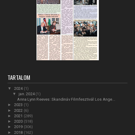
TARTALOM
▼
2024
(1)
▼
jan. 2024
(1)
Anna Lynn Reeves: Skandináv Filmfesztivál Los Ange...
►
2023
(1)
►
2022
(6)
►
2021
(289)
►
2020
(518)
►
2019
(306)
►
2018
(162)