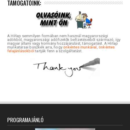
TÁMOGATÓINK:
A Hírlap semmilyen formában nem használ magyarországi
adókból, magyarországi adófizetők befizetéseiből származó, így
magyar állami vagy kormány hozzájárulást, támogatást. A Hírlap
munkatársai büszkék arra, hogy
önkéntes munkával, önkéntes
felajánlásokból
tartják fenn a szolgáltatást.
PROGRAMAJÁNLÓ