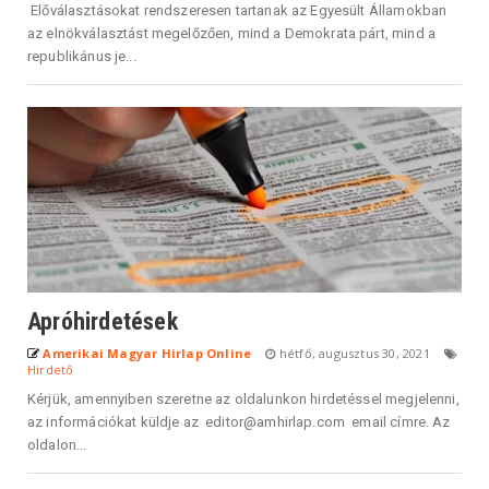
Előválasztásokat rendszeresen tartanak az Egyesült Államokban
az elnökválasztást megelőzően, mind a Demokrata párt, mind a
republikánus je...
Apróhirdetések
Amerikai Magyar Hirlap Online
hétfő, augusztus 30, 2021
Hirdető
Kérjük, amennyiben szeretne az oldalunkon hirdetéssel megjelenni,
az információkat küldje az editor@amhirlap.com email címre. Az
oldalon...