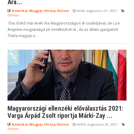
Ara...
Amerikai Magyar Hirlap Online
kedd, augusztus 31, 2021
Otthon
Óss Enikő már évek óta Magyarországon él családjával, de Los
Angeles magyarsága jól emlékezhet rá , és az általa igazgatott
Thália magyar s...
Magyarországi ellenzéki előválasztás 2021:
Varga Árpád Zsolt riportja Márki-Zay ...
Amerikai Magyar Hirlap Online
hétfő, augusztus 30, 2021
Otthon