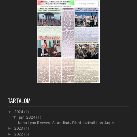
TARTALOM
▼
2024
(1)
▼
jan. 2024
(1)
Anna Lynn Reeves: Skandináv Filmfesztivál Los Ange...
►
2023
(1)
►
2022
(6)