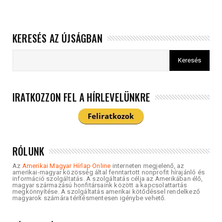
KERESÉS AZ ÚJSÁGBAN
IRATKOZZON FEL A HÍRLEVELÜNKRE
RÓLUNK
Az
Amerikai Magyar Hírlap Online
interneten megjelenő, az
amerikai-magyar közösség által fenntartott nonprofit hírajánló és
információ szolgáltatás. A szolgáltatás célja az Amerikában élő,
magyar származású honfitársaink között a kapcsolattartás
megkönnyítése. A szolgáltatás amerikai kötődéssel rendelkező
magyarok számára térítésmentesen igénybe vehető.