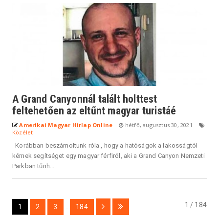
A Grand Canyonnál talált holttest
feltehetően az eltűnt magyar turistáé
Amerikai Magyar Hirlap Online
hétfő, augusztus 30, 2021
Közélet
Korábban beszámoltunk róla , hogy a hatóságok a lakosságtól
kérnek segítséget egy magyar férfiról, aki a Grand Canyon Nemzeti
Parkban tűnh...
1 / 184
1
2
3
...
184