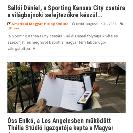
Sallói Dániel, a Sporting Kansas City csatára
a világbajnoki selejtezőkre készül...
Amerikai Magyar Hirlap Online
kedd, augusztus 31, 2021
Otthon
A Sporting Kansas City csatára, Sallói Dániel folytatja kivételes
szezonját, és meghívót kapott a magyar férfi labdarúgó-
válogatottba . A ...
Óss Enikó, a Los Angelesben működött
Thália Stúdió igazgatója kapta a Magyar