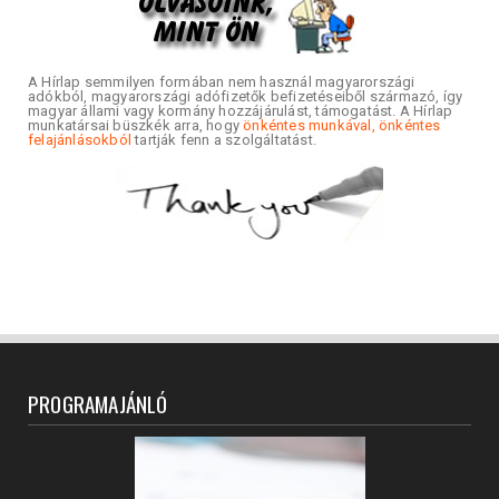
A Hírlap semmilyen formában nem használ magyarországi
adókból, magyarországi adófizetők befizetéseiből származó, így
magyar állami vagy kormány hozzájárulást, támogatást. A Hírlap
munkatársai büszkék arra, hogy
önkéntes munkával, önkéntes
felajánlásokból
tartják fenn a szolgáltatást.
PROGRAMAJÁNLÓ