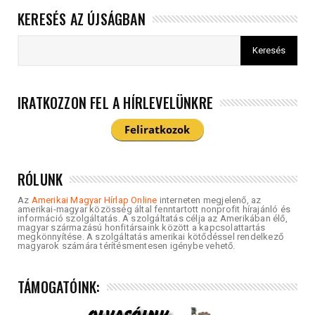
KERESÉS AZ ÚJSÁGBAN
IRATKOZZON FEL A HÍRLEVELÜNKRE
RÓLUNK
Az
Amerikai Magyar Hírlap Online
interneten megjelenő, az
amerikai-magyar közösség által fenntartott nonprofit hírajánló és
információ szolgáltatás. A szolgáltatás célja az Amerikában élő,
magyar származású honfitársaink között a kapcsolattartás
megkönnyítése. A szolgáltatás amerikai kötődéssel rendelkező
magyarok számára térítésmentesen igénybe vehető.
TÁMOGATÓINK: