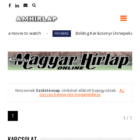
 - a movie to watch
Boldog Karácsonyi Ünnepeket Kíván
Hirdető
Nincsenek
Születésnap
címkével ellátott bejegyzések.
Az
összes bejegyzés megjelenítése
1
1 / 1
KAPCSOLAT