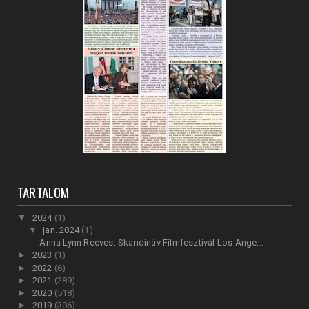
TARTALOM
▼
2024
(1)
▼
jan. 2024
(1)
Anna Lynn Reeves: Skandináv Filmfesztivál Los Ange...
►
2023
(1)
►
2022
(6)
►
2021
(289)
►
2020
(518)
►
2019
(306)