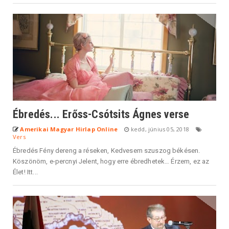
Ébredés... Erőss-Csótsits Ágnes verse
Amerikai Magyar Hirlap Online
kedd, június 05, 2018
Vers
Ébredés Fény dereng a réseken, Kedvesem szuszog békésen.
Köszönöm, e-percnyi Jelent, hogy erre ébredhetek… Érzem, ez az
Élet! Itt...