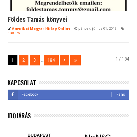
Földes Tamás könyvei
Amerikai Magyar Hirlap Online
péntek, június 01, 2018
Kultúra
1 / 184
1
2
3
...
184
KAPCSOLAT
Facebook
Fans
IDŐJÁRÁS