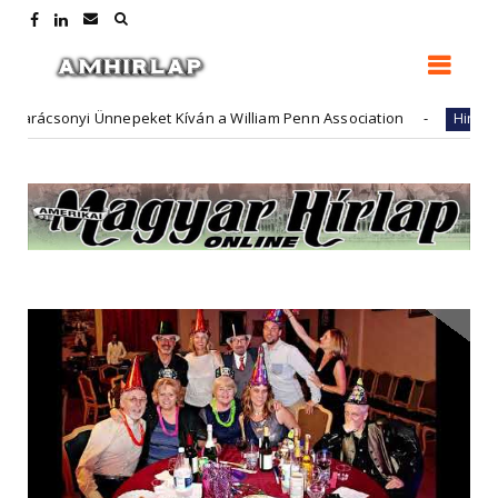
i Ünnepeket Kíván a William Penn Association
FutureA
Hirdető