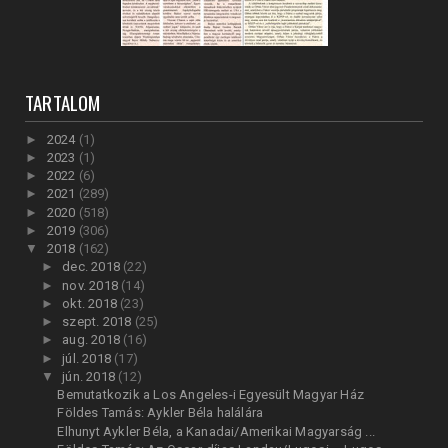
TARTALOM
►
2024
(1)
►
2023
(1)
►
2022
(6)
►
2021
(289)
►
2020
(518)
►
2019
(306)
▼
2018
(162)
►
dec. 2018
(22)
►
nov. 2018
(14)
►
okt. 2018
(23)
►
szept. 2018
(25)
►
aug. 2018
(16)
►
júl. 2018
(17)
▼
jún. 2018
(12)
Bemutatkozik a Los Angeles-i Egyesült Magyar Ház
Földes Tamás: Aykler Béla halálára
Elhunyt Aykler Béla, a Kanadai/Amerikai Magyarság ...