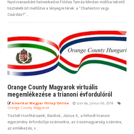
Nyolcvanasként hetvenkedve Földes Tamás Minden múltba tekintő
tiszteletkört mellőzve a lényegre térek: a “Charleston vagy
Csárdás?”...
Orange County Magyarok virtuális
megemlékezése a trianoni évfordulóról
Amerikai Magyar Hirlap Online
szerda, június 06, 2018
Orange County Magyarok
Tisztelt Honfitársaink, Barátok, Június 4., a hírhedt trianoni
egyezmény évfordulója számunkra, az összmagyarság számára,
az emlékezés, v...