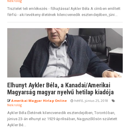
Nekrológ
Tisztelet teli emlékezés - főhajtással Aykler Béla A címben említett
férfiú - aki tevékeny életének kilencvenedik esztendejében, júni...
Elhunyt Aykler Béla, a Kanadai/Amerikai
Magyarság magyar nyelvű hetilap kiadója
Amerikai Magyar Hirlap Online
hétfő, június 25, 2018
Nekrológ
Aykler Béla Életének kilencvenedik esztendejében, Torontóban,
június 23-án elhunyt az 1929 áprilisában, Nagyszőlősön született
Aykler Bé...