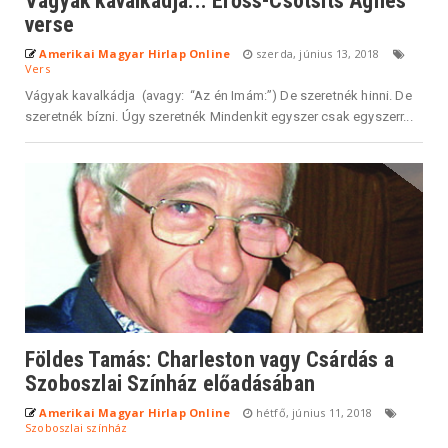
Vágyak kavalkádja... Erőss-Csótsits Ágnes
verse
Amerikai Magyar Hirlap Online
szerda, június 13, 2018
Vers
Vágyak kavalkádja (avagy: “Az én Imám:”) De szeretnék hinni. De
szeretnék bízni. Úgy szeretnék Mindenkit egyszer csak egyszerr...
Földes Tamás: Charleston vagy Csárdás a
Szoboszlai Színház előadásában
Amerikai Magyar Hirlap Online
hétfő, június 11, 2018
Szoboszlai színház