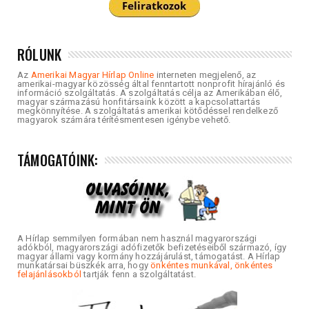
RÓLUNK
Az
Amerikai Magyar Hírlap Online
interneten megjelenő, az
amerikai-magyar közösség által fenntartott nonprofit hírajánló és
információ szolgáltatás. A szolgáltatás célja az Amerikában élő,
magyar származású honfitársaink között a kapcsolattartás
megkönnyítése. A szolgáltatás amerikai kötődéssel rendelkező
magyarok számára térítésmentesen igénybe vehető.
TÁMOGATÓINK:
A Hírlap semmilyen formában nem használ magyarországi
adókból, magyarországi adófizetők befizetéseiből származó, így
magyar állami vagy kormány hozzájárulást, támogatást. A Hírlap
munkatársai büszkék arra, hogy
önkéntes munkával, önkéntes
felajánlásokból
tartják fenn a szolgáltatást.