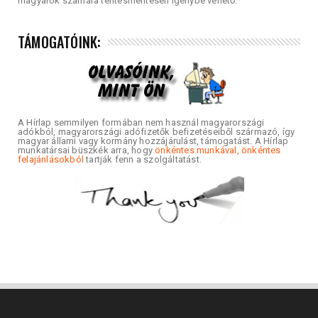
magyarok számára térítésmentesen igénybe vehető.
TÁMOGATÓINK:
A Hírlap semmilyen formában nem használ magyarországi
adókból, magyarországi adófizetők befizetéseiből származó, így
magyar állami vagy kormány hozzájárulást, támogatást. A Hírlap
munkatársai büszkék arra, hogy
önkéntes munkával, önkéntes
felajánlásokból
tartják fenn a szolgáltatást.