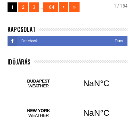
1 / 184
1
2
3
...
184
KAPCSOLAT
Facebook
Fans
IDŐJÁRÁS