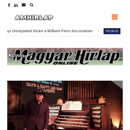
t Kíván a William Penn Association
FutureArt - adóüg
Hirdető