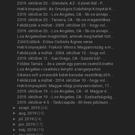
2019. október 20. - Glendale, AZ - Szüreti Bál - P...
Heti könyvajánló: Az Országos Széchényi Könyvtár K...
2019. október 20. - Los Angeles, CA - 56-os ünnepi...
2019. október 20. - Tarzana, CA - 56-os megemlékez...
Felidézzük a múltat - 2009. október 23. - hogy vol...
2019. október 20. - Los Angeles, CA - 56-os ünnepi...
Los Angelesben megtörtént, aminek meg kellett tört...
Zöld Erdőink - Erőss-Csótsits Ágnes verse
Heti könyvajánló: Fraknói Vilmos: Magyarország a m...
Felidézzük a múltat - 2004. október 15. - hogy vol...
2019. október 12. - San Diego, CA - Szüreti bál - ...
Földes Tamás: ...és a zenét egy perces csend követte
Los Angeles-i cserkész évnyitó a tengerparton
Sikeres volt a második kelet-kanadai vezetőképző h...
Felidézzük a múltat - 2014. október 10. - hogy vol...
Heti könyvajánló: Magyar világi ponyvairodalom, 17...
2019. október 19. - Los Angeles, CA - VI. Magyar é...
2019. október 19. - Los Angeles, CA - Szabadságvág...
2019. október 4-5. - Tankcsapda - 30 éves jubileum...
►
szept. 2019
(24)
►
aug. 2019
(25)
►
júl. 2019
(24)
►
jún. 2019
(17)
►
máj. 2019
(19)