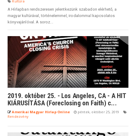
Kultúra
A Hírlapban rendszeresen jelentkezünk szabadon elérhető, a
magyar kultúrával, történelemmel, irodalommal kapcsolatos
könyvajánlóval. A soroz...
2019. október 25. - Los Angeles, CA - A HIT
KIÁRUSÍTÁSA (Foreclosing on Faith) c...
Amerikai Magyar Hirlap Online
péntek, október 25, 2019
Rendezvény