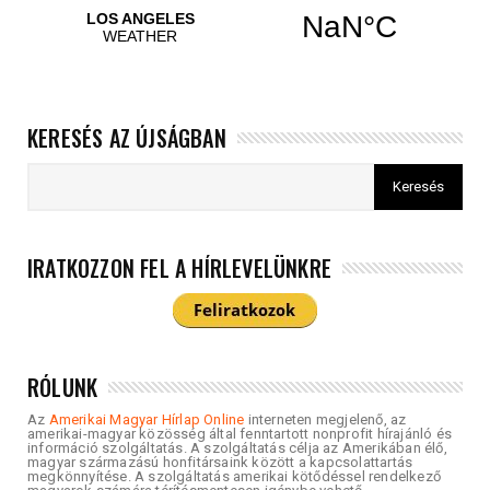
KERESÉS AZ ÚJSÁGBAN
IRATKOZZON FEL A HÍRLEVELÜNKRE
RÓLUNK
Az
Amerikai Magyar Hírlap Online
interneten megjelenő, az
amerikai-magyar közösség által fenntartott nonprofit hírajánló és
információ szolgáltatás. A szolgáltatás célja az Amerikában élő,
magyar származású honfitársaink között a kapcsolattartás
megkönnyítése. A szolgáltatás amerikai kötődéssel rendelkező