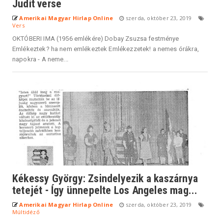
Judit verse
Amerikai Magyar Hirlap Online
szerda, október 23, 2019
Vers
OKTÓBERI IMA (1956 emlékére) Dobay Zsuzsa festménye
Emlékeztek? ha nem emlékeztek Emlékezzetek! a nemes órákra,
napokra - A neme...
Kékessy György: Zsindelyezik a kaszárnya
tetejét - Így ünnepelte Los Angeles mag...
Amerikai Magyar Hirlap Online
szerda, október 23, 2019
Múltidéző