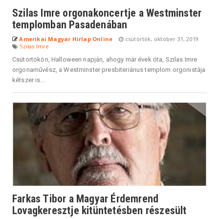
Szilas Imre orgonakoncertje a Westminster
templomban Pasadenában
Amerikai Magyar Hirlap Online
csütörtök, október 31, 2019
Szilas Imre
Csütörtökön, Halloween napján, ahogy már évek óta, Szilas Imre
orgonaművész, a Westminster presbiteriánus templom orgonistája
kétszer is...
Farkas Tibor a Magyar Érdemrend
Lovagkeresztje kitüntetésben részesült