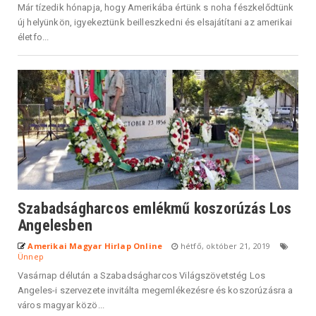
Már tízedik hónapja, hogy Amerikába értünk s noha fészkelődtünk
új helyünkön, igyekeztünk beilleszkedni és elsajátítani az amerikai
életfo...
Szabadságharcos emlékmű koszorúzás Los
Angelesben
Amerikai Magyar Hirlap Online
hétfő, október 21, 2019
Ünnep
Vasárnap délután a Szabadságharcos Világszövetstég Los
Angeles-i szervezete invitálta megemlékezésre és koszorúzásra a
város magyar közö...