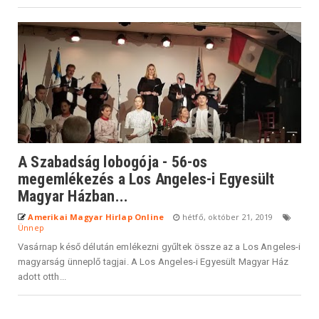
A Szabadság lobogója - 56-os
megemlékezés a Los Angeles-i Egyesült
Magyar Házban...
Amerikai Magyar Hirlap Online
hétfő, október 21, 2019
Ünnep
Vasárnap késő délután emlékezni gyűltek össze az a Los Angeles-i
magyarság ünneplő tagjai. A Los Angeles-i Egyesült Magyar Ház
adott otth...