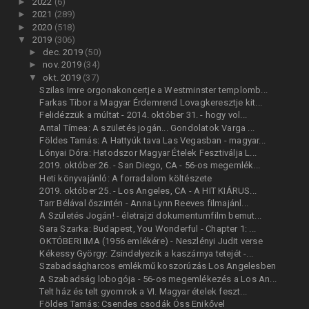
►
2022
(6)
►
2021
(289)
►
2020
(518)
▼
2019
(306)
►
dec. 2019
(50)
►
nov. 2019
(34)
▼
okt. 2019
(37)
Szilas Imre orgonakoncertje a Westminster templomb...
Farkas Tibor a Magyar Érdemrend Lovagkeresztje kit...
Felidézzük a múltat - 2014. október 31. - hogy vol...
Antal Tímea: A születés jogán... Gondolatok Varga ...
Földes Tamás: A Hattyúk tava Las Vegasban - magyar...
Lónyai Dóra: Hatodszor Magyar Ételek Fesztiválja L...
2019. október 26. - San Diego, CA - 56-os megemlék...
Heti könyvajánló: A forradalom költészete
2019. október 25. - Los Angeles, CA - A HIT KIÁRUS...
Tarr Bélával őszintén - Anna Lynn Reeves filmajánl...
A Születés Jogán! - életrajzi dokumentumfilm bemut...
Sara Szarka: Budapest, You Wonderful - Chapter 1: ...
OKTÓBERI IMA (1956 emlékére) - Neszlényi Judit verse
Kékessy György: Zsindelyezik a kaszárnya tetejét -...
Szabadságharcos emlékmű koszorúzás Los Angelesben
A Szabadság lobogója - 56-os megemlékezés a Los An...
Telt ház és telt gyomrok a VI. Magyar ételek feszt...
Földes Tamás: Csendes csodák Óss Enikővel