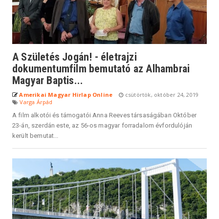
A Születés Jogán! - életrajzi
dokumentumfilm bemutató az Alhambrai
Magyar Baptis...
Amerikai Magyar Hirlap Online
csütörtök, október 24, 2019
Varga Árpád
A film alkotói és támogatói Anna Reeves társaságában Október
23-án, szerdán este, az 56-os magyar forradalom évfordulóján
került bemutat...