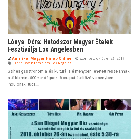
Lónyai Dóra: Hatodszor Magyar Ételek
Fesztiválja Los Angelesben
Amerikai Magyar Hirlap Online
szombat, október 26, 2019
Szent István templom Los Angeles
Színes gasztronómiai és kulturális élményben lehetett része annak
a több mint 600 vendégnek, 8 csapat ételfőző versenyben
indulónak, tuca...