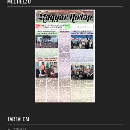
MÚLTIDÉZŐ
TARTALOM
►
2024
(1)