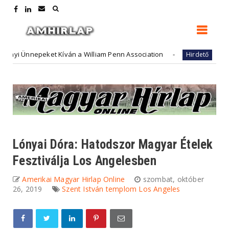
nepeket Kíván a William Penn Association
FutureArt -
Hirdető
Lónyai Dóra: Hatodszor Magyar Ételek
Fesztiválja Los Angelesben
Amerikai Magyar Hirlap Online
szombat, október
26, 2019
Szent István templom Los Angeles