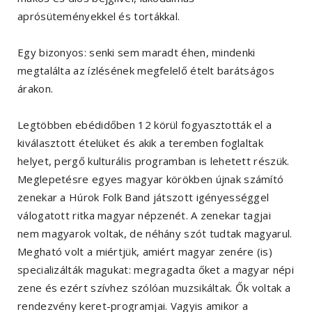
aprósüteményekkel és tortákkal.
Egy bizonyos: senki sem maradt éhen, mindenki
megtalálta az ízlésének megfelelő ételt barátságos
árakon.
Legtöbben ebédidőben 12 körül fogyasztották el a
kiválasztott ételüket és akik a teremben foglaltak
helyet, pergő kulturális programban is lehetett részük.
Meglepetésre egyes magyar körökben újnak számító
zenekar a Húrok Folk Band játszott igényességgel
válogatott ritka magyar népzenét. A zenekar tagjai
nem magyarok voltak, de néhány szót tudtak magyarul.
Megható volt a miértjük, amiért magyar zenére (is)
specializálták magukat: megragadta őket a magyar népi
zene és ezért szívhez szólóan muzsikáltak. Ők voltak a
rendezvény keret-programjai. Vagyis amikor a