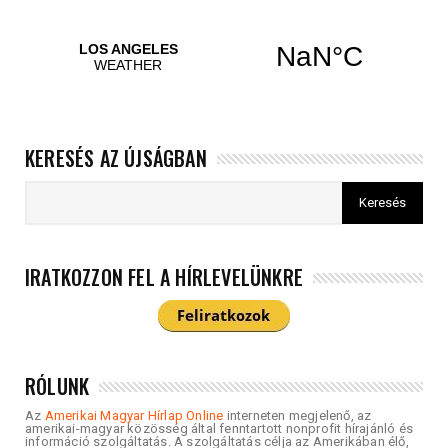
KERESÉS AZ ÚJSÁGBAN
IRATKOZZON FEL A HÍRLEVELÜNKRE
RÓLUNK
Az
Amerikai Magyar Hírlap Online
interneten megjelenő, az
amerikai-magyar közösség által fenntartott nonprofit hírajánló és
információ szolgáltatás. A szolgáltatás célja az Amerikában élő,