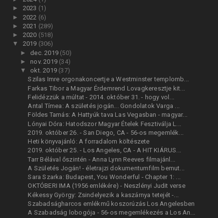
►
2023
(1)
►
2022
(6)
►
2021
(289)
►
2020
(518)
▼
2019
(306)
►
dec. 2019
(50)
►
nov. 2019
(34)
▼
okt. 2019
(37)
Szilas Imre orgonakoncertje a Westminster templomb...
Farkas Tibor a Magyar Érdemrend Lovagkeresztje kit...
Felidézzük a múltat - 2014. október 31. - hogy vol...
Antal Tímea: A születés jogán... Gondolatok Varga ...
Földes Tamás: A Hattyúk tava Las Vegasban - magyar...
Lónyai Dóra: Hatodszor Magyar Ételek Fesztiválja L...
2019. október 26. - San Diego, CA - 56-os megemlék...
Heti könyvajánló: A forradalom költészete
2019. október 25. - Los Angeles, CA - A HIT KIÁRUS...
Tarr Bélával őszintén - Anna Lynn Reeves filmajánl...
A Születés Jogán! - életrajzi dokumentumfilm bemut...
Sara Szarka: Budapest, You Wonderful - Chapter 1: ...
OKTÓBERI IMA (1956 emlékére) - Neszlényi Judit verse
Kékessy György: Zsindelyezik a kaszárnya tetejét -...
Szabadságharcos emlékmű koszorúzás Los Angelesben
A Szabadság lobogója - 56-os megemlékezés a Los An...