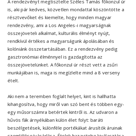
A rendezvényt megtisztelte Széles Tamás főkonzul úr
is, aki pár kedves, közvetlen mondattal köszöntötte a
résztvevőket és kiemelte, hogy minden magyar
rendezvény, ami a Los Angeles-i magyarságnak
összejöveteli alkalmat, kulturális élményt nyújt,
rendkívül értékes a magyarságunk ápolásában és
kolóniánk összetartásában. Ez a rendezvény pedig
gasztronómiai élménnyel is gazdagította az
összejövetelünket. A főkonzul úr részt vett a zsűri
munkájában is, maga is megízlelte mind a 8 verseny
ételt.
Aki nem a teremben foglalt helyet, kint is hallhatta
kihangosítva, hogy miről van szó bent és többen egy-
egy műsorszámra betértek kintről is. Az udvaron a
hűvös fák árnyékában külön élet folyt: baráti
beszélgetések, különféle portékákat árusítók áruinak
szemlélése/vásárlása. Ételek hazavitelre kiválasztása,