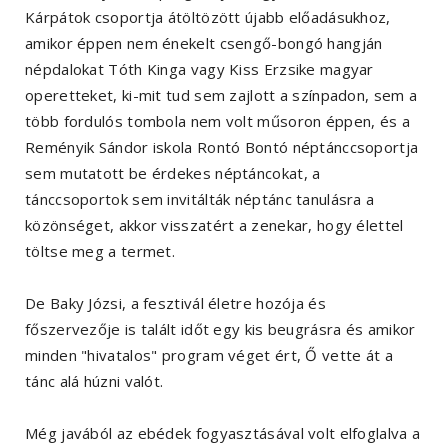
Kárpátok csoportja átöltözött újabb előadásukhoz,
amikor éppen nem énekelt csengő-bongó hangján
népdalokat Tóth Kinga vagy Kiss Erzsike magyar
operetteket, ki-mit tud sem zajlott a színpadon, sem a
több fordulós tombola nem volt műsoron éppen, és a
Reményik Sándor iskola Rontó Bontó néptánccsoportja
sem mutatott be érdekes néptáncokat, a
tánccsoportok sem invitálták néptánc tanulásra a
közönséget, akkor visszatért a zenekar, hogy élettel
töltse meg a termet.
De Baky Józsi, a fesztivál életre hozója és
főszervezője is talált időt egy kis beugrásra és amikor
minden "hivatalos" program véget ért, Ő vette át a
tánc alá húzni valót.
Még javából az ebédek fogyasztásával volt elfoglalva a