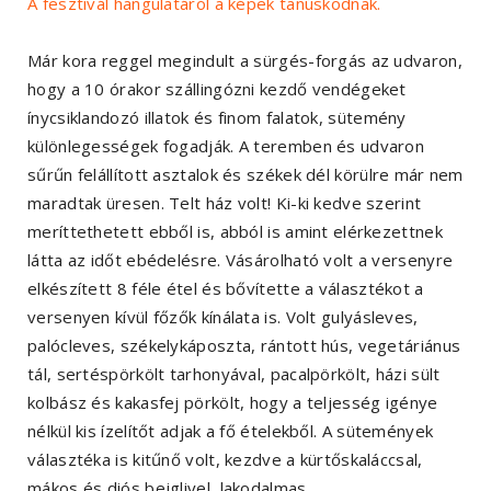
A fesztivál hangulatáról a képek tanúskodnak.
Már kora reggel megindult a sürgés-forgás az udvaron,
hogy a 10 órakor szállingózni kezdő vendégeket
ínycsiklandozó illatok és finom falatok, sütemény
különlegességek fogadják. A teremben és udvaron
sűrűn felállított asztalok és székek dél körülre már nem
maradtak üresen. Telt ház volt! Ki-ki kedve szerint
meríttethetett ebből is, abból is amint elérkezettnek
látta az időt ebédelésre. Vásárolható volt a versenyre
elkészített 8 féle étel és bővítette a választékot a
versenyen kívül főzők kínálata is. Volt gulyásleves,
palócleves, székelykáposzta, rántott hús, vegetáriánus
tál, sertéspörkölt tarhonyával, pacalpörkölt, házi sült
kolbász és kakasfej pörkölt, hogy a teljesség igénye
nélkül kis ízelítőt adjak a fő ételekből. A sütemények
választéka is kitűnő volt, kezdve a kürtőskaláccsal,
mákos és diós bejglivel, lakodalmas