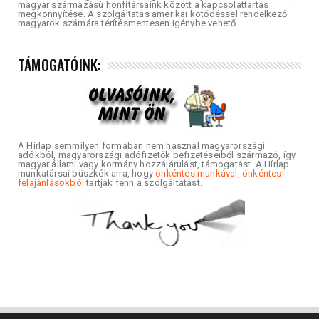
magyar származású honfitársaink között a kapcsolattartás
megkönnyítése. A szolgáltatás amerikai kötődéssel rendelkező
magyarok számára térítésmentesen igénybe vehető.
TÁMOGATÓINK:
A Hírlap semmilyen formában nem használ magyarországi
adókból, magyarországi adófizetők befizetéseiből származó, így
magyar állami vagy kormány hozzájárulást, támogatást. A Hírlap
munkatársai büszkék arra, hogy
önkéntes munkával, önkéntes
felajánlásokból
tartják fenn a szolgáltatást.