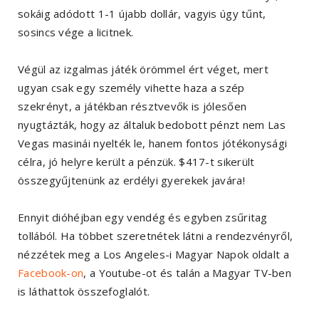
sokáig adódott 1-1 újabb dollár, vagyis úgy tűnt,
sosincs vége a licitnek.
Végül az izgalmas játék örömmel ért véget, mert
ugyan csak egy személy vihette haza a szép
szekrényt, a játékban résztvevők is jólesően
nyugtázták, hogy az általuk bedobott pénzt nem Las
Vegas masinái nyelték le, hanem fontos jótékonysági
célra, jó helyre került a pénzük. $417-t sikerült
összegyűjtenünk az erdélyi gyerekek javára!
Ennyit dióhéjban egy vendég és egyben zsűritag
tollából. Ha többet szeretnétek látni a rendezvényről,
nézzétek meg a Los Angeles-i Magyar Napok oldalt a
Facebook-on
, a Youtube-ot és talán a Magyar TV-ben
is láthattok összefoglalót.