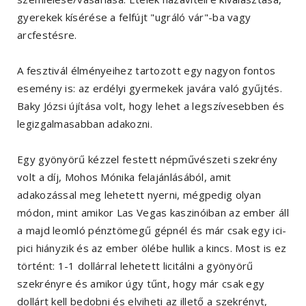
gyerekek kísérése a felfújt "ugráló vár"-ba vagy
arcfestésre.
A fesztivál élményeihez tartozott egy nagyon fontos
esemény is: az erdélyi gyermekek javára való gyűjtés.
Baky Józsi újítása volt, hogy lehet a legszívesebben és
legizgalmasabban adakozni.
Egy gyönyörű kézzel festett népművészeti szekrény
volt a díj, Mohos Mónika felajánlásából, amit
adakozással meg lehetett nyerni, mégpedig olyan
módon, mint amikor Las Vegas kaszinóiban az ember áll
a majd leomló pénztömegű gépnél és már csak egy ici-
pici hiányzik és az ember ölébe hullik a kincs. Most is ez
történt: 1-1 dollárral lehetett licitálni a gyönyörű
szekrényre és amikor úgy tűnt, hogy már csak egy
dollárt kell bedobni és elviheti az illető a szekrényt,