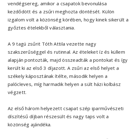
vendégsereg, amikor a csapatok bevonulása
kezdődött és a zsűri meghozta döntését. Külön
izgalom volt a közönség körében, hogy kinek sikerült a
győztes ételekből választania.
A 9 tagú zsűrit Tóth Attila vezette nagy
szakszerűséggel és rutinnal. Az ételeket íz és küllem
alapján pontozták, majd összeadták a pontokat és így
került ki az első 3 díjazott. A zsűri az első helyet a
székely káposztának ítélte, második helyen a
palócleves, míg harmadik helyen a sült házi kolbász
végzett.
Az első három helyezett csapat szép iparművészeti
díszítésű díjban részesült és nagy taps volt a
közönség ajándéka.