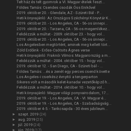
Telt ház és telt gyomrok a VI. Magyar ételek feszt...
Földes Tamás: Csendes csodák Óss Enikővel
2019. október 20. - Glendale, AZ - Szüreti Bál - P...
Heti könyvajánló: Az Országos Széchényi Könyvtár K...
2019. október 20. - Los Angeles, CA - 56-os ünnepi...
2019. október 20. - Tarzana, CA - 56-os megemlékez...
Felidézzük a múltat - 2009. október 23. - hogy vol...
2019. október 20. - Los Angeles, CA - 56-os ünnepi...
Los Angelesben megtörtént, aminek meg kellett tört...
Zöld Erdőink - Erőss-Csótsits Ágnes verse
Heti könyvajánló: Fraknói Vilmos: Magyarország a m...
Felidézzük a múltat - 2004. október 15. - hogy vol...
2019. október 12. - San Diego, CA - Szüreti bál - ...
Földes Tamás: ...és a zenét egy perces csend követte
Los Angeles-i cserkész évnyitó a tengerparton
Sikeres volt a második kelet-kanadai vezetőképző h...
Felidézzük a múltat - 2014. október 10. - hogy vol...
Heti könyvajánló: Magyar világi ponyvairodalom, 17...
2019. október 19. - Los Angeles, CA - VI. Magyar é...
2019. október 19. - Los Angeles, CA - Szabadságvág...
2019. október 4-5. - Tankcsapda - 30 éves jubileum...
►
szept. 2019
(24)
►
aug. 2019
(25)
►
júl. 2019
(24)
►
jún. 2019
(17)