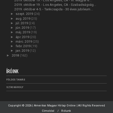
2019. október 19. - Los Angeles, CA - VI. Magyar é...
2019. október 19. - Los Angeles, CA - Szabadságvág...
2019. október 4-5. - Tankcsapda - 30 éves jubileum...
►
szept. 2019
(24)
►
aug. 2019
(25)
►
júl. 2019
(24)
►
jún. 2019
(17)
►
máj. 2019
(19)
►
ápr. 2019
(20)
►
márc. 2019
(25)
►
febr. 2019
(19)
►
jan. 2019
(12)
►
2018
(162)
ÍRÓINK
FÖLDES TAMÁS
SZÍKI KÁROLY
Copyright ©
2026 | Amerikai Magyar Hírlap Online | All Rights Reserved
Címoldal
Rólunk