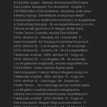
A Születés Jogán! - életrajzi dokumentumfilm bemut...
Sara Szarka: Budapest, You Wonderful - Chapter 1: ...
OKTÓBERI IMA (1956 emlékére) - Neszlényi Judit verse
Kékessy György: Zsindelyezik a kaszárnya tetejét -...
Szabadságharcos emlékmű koszorúzás Los Angelesben
A Szabadság lobogója - 56-os megemlékezés a Los An...
Telt ház és telt gyomrok a VI. Magyar ételek feszt...
Földes Tamás: Csendes csodák Óss Enikővel
2019. október 20. - Glendale, AZ - Szüreti Bál - P...
Heti könyvajánló: Az Országos Széchényi Könyvtár K...
2019. október 20. - Los Angeles, CA - 56-os ünnepi...
2019. október 20. - Tarzana, CA - 56-os megemlékez...
Felidézzük a múltat - 2009. október 23. - hogy vol...
2019. október 20. - Los Angeles, CA - 56-os ünnepi...
Los Angelesben megtörtént, aminek meg kellett tört...
Zöld Erdőink - Erőss-Csótsits Ágnes verse
Heti könyvajánló: Fraknói Vilmos: Magyarország a m...
Felidézzük a múltat - 2004. október 15. - hogy vol...
2019. október 12. - San Diego, CA - Szüreti bál - ...
Földes Tamás: ...és a zenét egy perces csend követte
Los Angeles-i cserkész évnyitó a tengerparton
Sikeres volt a második kelet-kanadai vezetőképző h...
Felidézzük a múltat - 2014. október 10. - hogy vol...
Heti könyvajánló: Magyar világi ponyvairodalom, 17...