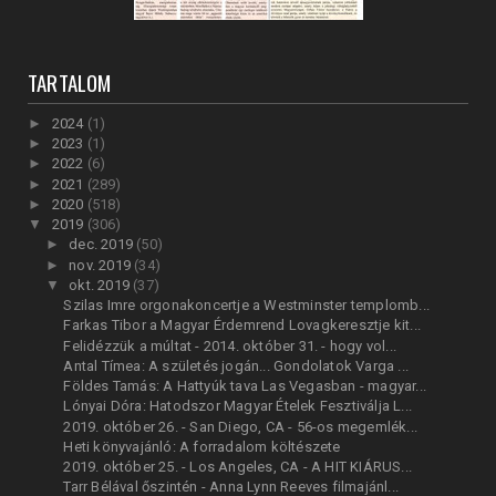
TARTALOM
►
2024
(1)
►
2023
(1)
►
2022
(6)
►
2021
(289)
►
2020
(518)
▼
2019
(306)
►
dec. 2019
(50)
►
nov. 2019
(34)
▼
okt. 2019
(37)
Szilas Imre orgonakoncertje a Westminster templomb...
Farkas Tibor a Magyar Érdemrend Lovagkeresztje kit...
Felidézzük a múltat - 2014. október 31. - hogy vol...
Antal Tímea: A születés jogán... Gondolatok Varga ...
Földes Tamás: A Hattyúk tava Las Vegasban - magyar...
Lónyai Dóra: Hatodszor Magyar Ételek Fesztiválja L...
2019. október 26. - San Diego, CA - 56-os megemlék...
Heti könyvajánló: A forradalom költészete
2019. október 25. - Los Angeles, CA - A HIT KIÁRUS...
Tarr Bélával őszintén - Anna Lynn Reeves filmajánl...