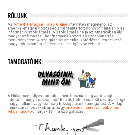
RÓLUNK
Az
Amerikai Magyar Hírlap Online
interneten megjelenő, az
amerikai-magyar közösség által fenntartott nonprofit hírajánló és
információ szolgáltatás. A szolgáltatás célja az Amerikában élő,
magyar származású honfitársaink között a kapcsolattartás
megkönnyítése. A szolgáltatás amerikai kötődéssel rendelkező
magyarok számára térítésmentesen igénybe vehető.
TÁMOGATÓINK:
A Hírlap semmilyen formában nem használ magyarországi
adókból, magyarországi adófizetők befizetéseiből származó, így
magyar állami vagy kormány hozzájárulást, támogatást. A Hírlap
munkatársai büszkék arra, hogy
önkéntes munkával, önkéntes
felajánlásokból
tartják fenn a szolgáltatást.