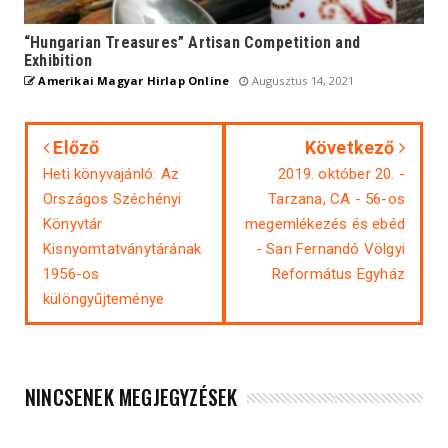
“Hungarian Treasures” Artisan Competition and
Exhibition
Amerikai Magyar Hirlap Online
Augusztus 14, 2021
Előző
Következő
Heti könyvajánló: Az
2019. október 20. -
Országos Széchényi
Tarzana, CA - 56-os
Könyvtár
megemlékezés és ebéd
Kisnyomtatványtárának
- San Fernandó Völgyi
1956-os
Református Egyház
különgyűjteménye
NINCSENEK MEGJEGYZÉSEK