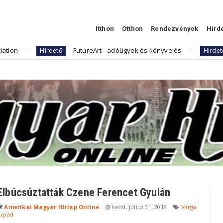
Itthon
Otthon
Rendezvények
Hird
FutureArt - adóügyek és könyvelés
Kell
Hirdető
Hirdető
Elbúcsúztatták Czene Ferencet Gyulán
Amerikai Magyar Hirlap Online
kedd, július 31, 2018
Varga
Árpád