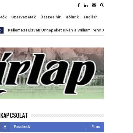
etők
Szervezetek
Összes hír
Rólunk
English
emes Húsvéti Ünnepeket Kíván a William Penn Association
Kultúr
KAPCSOLAT
Facebook
Fans