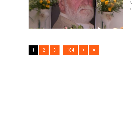
V
G
1
2
3
...
184