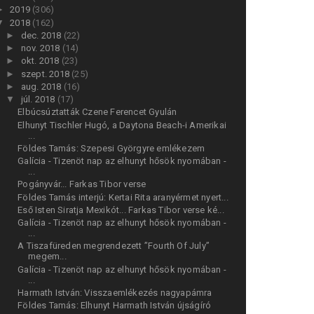
►
2019
(306)
▼
2018
(162)
►
dec. 2018
(22)
►
nov. 2018
(14)
►
okt. 2018
(23)
►
szept. 2018
(25)
►
aug. 2018
(16)
▼
júl. 2018
(17)
Elbúcsúztatták Czene Ferencet Gyulán
Elhunyt Tischler Hugó, a Daytona Beach-i Amerikai
...
Földes Tamás: Szepesi Györgyre emlékezem
Galícia - Tizenöt nap az elhunyt hősök nyomában -
...
Pogányvár... Farkas Tibor verse
Földes Tamás interjú: Kertai Rita aranyérmet nyert...
Eső Isten Siratja Mexikót... Farkas Tibor verse ké...
Galícia - Tizenöt nap az elhunyt hősök nyomában -
...
A Tiszafüreden megrendezett ”Fourth Of July”
megem...
Galícia - Tizenöt nap az elhunyt hősök nyomában -
...
Harmath István: Visszaemlékezés nagyapámra
Földes Tamás: Elhunyt Harmath István újságíró