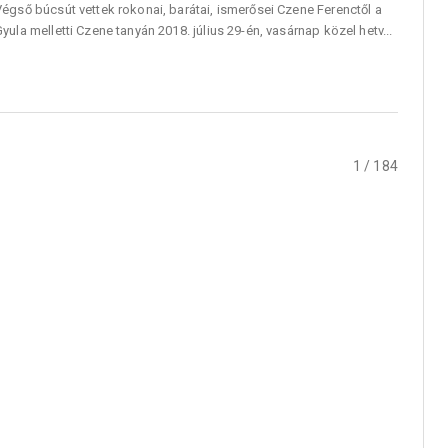
égső búcsút vettek rokonai, barátai, ismerősei Czene Ferenctől a
yula melletti Czene tanyán 2018. július 29-én, vasárnap közel hetv...
1 / 184