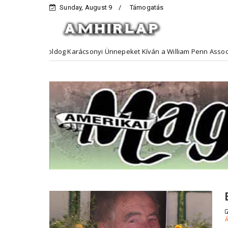
Sunday, August 9
Támogatás
Boldog Karácsonyi Ünnepeket Kíván a William Penn Association
tő