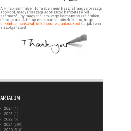
A Hírlap semmilyen formában nem használ magyarországi
adókból, magyarországi adófizetők befizetéseiből
származó, így magyar állami vagy kormány hozzájárulást,
támogatást. A Hírlap munkatársai büszkék arra, hogy
önkéntes munkával, önkéntes felajánlásokból
tartják fenn
a szolgáltatást.
TARTALOM
►
2024
(1)
►
2023
(1)
►
2022
(6)
►
2021
(289)
►
2020
(518)