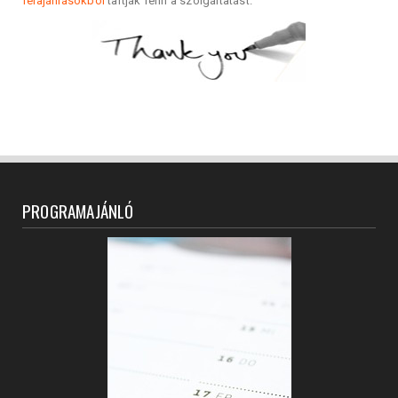
felajánlásokból
tartják fenn a szolgáltatást.
PROGRAMAJÁNLÓ