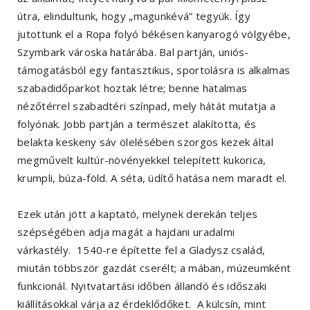
útra, elindultunk, hogy „magunkévá” tegyük. Így
jutottunk el a Ropa folyó békésen kanyarogó völgyébe,
Szymbark városka határába. Bal partján, uniós-
támogatásból egy fantasztikus, sportolásra is alkalmas
szabadidőparkot hoztak létre; benne hatalmas
nézőtérrel szabadtéri színpad, mely hátát mutatja a
folyónak. Jobb partján a természet alakította, és
belakta keskeny sáv ölelésében szorgos kezek által
megművelt kultúr-növényekkel telepített kukorica,
krumpli, búza-föld. A séta, üdítő hatása nem maradt el.
Ezek után jött a kaptató, melynek derekán teljes
szépségében adja magát a hajdani uradalmi
várkastély. 1540-re építette fel a Gladysz család,
miután többször gazdát cserélt; a mában, múzeumként
funkcionál. Nyitvatartási időben állandó és időszaki
kiállításokkal várja az érdeklődőket. A külcsín, mint