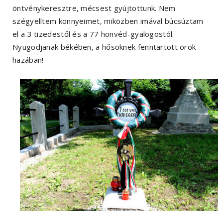
öntvénykeresztre, mécsest gyújtottunk. Nem
szégyelltem könnyeimet, miközben imával búcsúztam
el a 3 tizedestől és a 77 honvéd-gyalogostól.
Nyugodjanak békében, a hősöknek fenntartott örök
hazában!