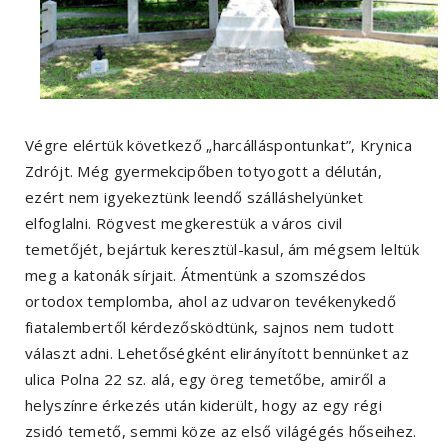
Végre elértük következő „harcálláspontunkat”, Krynica
Zdrójt. Még gyermekcipőben totyogott a délután,
ezért nem igyekeztünk leendő szálláshelyünket
elfoglalni. Rögvest megkerestük a város civil
temetőjét, bejártuk keresztül-kasul, ám mégsem leltük
meg a katonák sírjait. Átmentünk a szomszédos
ortodox templomba, ahol az udvaron tevékenykedő
fiatalembertől kérdezősködtünk, sajnos nem tudott
választ adni. Lehetőségként elirányított bennünket az
ulica Polna 22 sz. alá, egy öreg temetőbe, amiről a
helyszínre érkezés után kiderült, hogy az egy régi
zsidó temető, semmi köze az első világégés hőseihez.