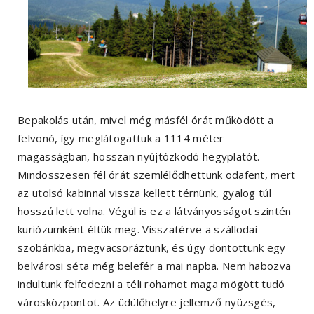
Bepakolás után, mivel még másfél órát működött a
felvonó, így meglátogattuk a 1114 méter
magasságban, hosszan nyújtózkodó hegyplatót.
Mindösszesen fél órát szemlélődhettünk odafent, mert
az utolsó kabinnal vissza kellett térnünk, gyalog túl
hosszú lett volna. Végül is ez a látványosságot szintén
kuriózumként éltük meg. Visszatérve a szállodai
szobánkba, megvacsoráztunk, és úgy döntöttünk egy
belvárosi séta még belefér a mai napba. Nem habozva
indultunk felfedezni a téli rohamot maga mögött tudó
városközpontot. Az üdülőhelyre jellemző nyüzsgés,