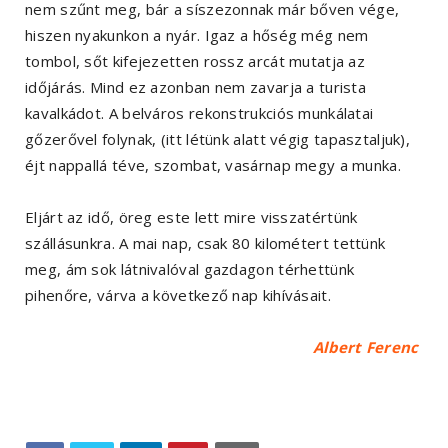
nem szűnt meg, bár a síszezonnak már bőven vége,
hiszen nyakunkon a nyár. Igaz a hőség még nem
tombol, sőt kifejezetten rossz arcát mutatja az
időjárás. Mind ez azonban nem zavarja a turista
kavalkádot. A belváros rekonstrukciós munkálatai
gőzerővel folynak, (itt létünk alatt végig tapasztaljuk),
éjt nappallá téve, szombat, vasárnap megy a munka.
Eljárt az idő, öreg este lett mire visszatértünk
szállásunkra. A mai nap, csak 80 kilométert tettünk
meg, ám sok látnivalóval gazdagon térhettünk
pihenőre, várva a következő nap kihívásait.
Albert Ferenc