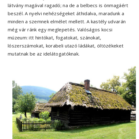
látvány magával ragadó; na de a belbecs is önmagáért
beszél. A nyelvi nehézségeket áthidalva, maradunk a
minden a szemnek elmélet mellett. A kastély udvarán
még vár ránk egy meglepetés. Valóságos kocsi
múzeum: itt hintókat, fogatokat, szánokat,
lószerszámokat, korabeli utazó ládákat, öltözékeket
mutatnak be az idelátogatóknak.