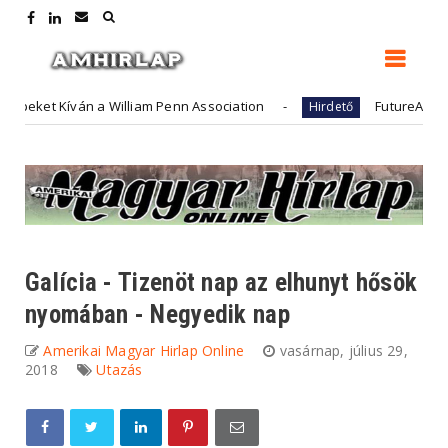
a William Penn Association
FutureArt - adóügyek és k
Hirdető
Galícia - Tizenöt nap az elhunyt hősök
nyomában - Negyedik nap
Amerikai Magyar Hirlap Online
vasárnap, július 29,
2018
Utazás