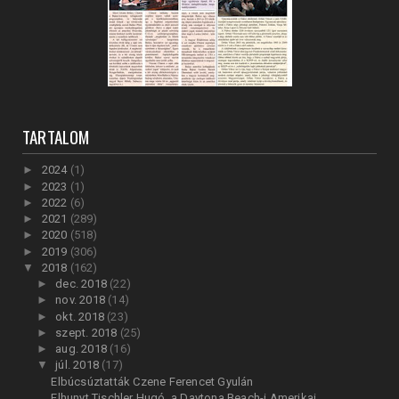
TARTALOM
►
2024
(1)
►
2023
(1)
►
2022
(6)
►
2021
(289)
►
2020
(518)
►
2019
(306)
▼
2018
(162)
►
dec. 2018
(22)
►
nov. 2018
(14)
►
okt. 2018
(23)
►
szept. 2018
(25)
►
aug. 2018
(16)
▼
júl. 2018
(17)
Elbúcsúztatták Czene Ferencet Gyulán
Elhunyt Tischler Hugó, a Daytona Beach-i Amerikai ...