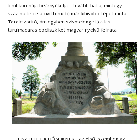
lombkoronája beárnyékolja. Tovább balra, mintegy
száz méterre a civil temető már kihívóbb képet mutat.
Torokszorító, ám egyben szívmelengető a kis
turulmadaras obeliszk két magyar nyelvű felirata:
„TISZTELET A HŐSÖKNEK” az első, szemben az