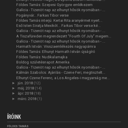
Földes Tamás: Szepesi Györgyre emlékezem
Galícia - Tizenöt nap az elhunyt hősök nyomában - ...
Pogányvár... Farkas Tibor verse
Földes Tamás interjú: Kertai Rita aranyérmet nyert...
Eső Isten Siratja Mexikót... Farkas Tibor verse ké...
Galícia - Tizenöt nap az elhunyt hősök nyomában - ...
A Tiszafüreden megrendezett ”Fourth Of July” megem...
Galícia - Tizenöt nap az elhunyt hősök nyomában - ...
Harmath István: Visszaemlékezés nagyapámra
Földes Tamás: Elhunyt Harmath István újságíró
Földes Tamás: Nudikalamajka
Boldog születésnapot Amerika
Galícia - Tizenöt nap az elhunyt hősök nyomában - ...
Kálmán Szabolcs: Ajánlás - Czene Feri, megtisztelt...
Elhunyt Czene Ferenc, a Los Angeles-i magyarság me...
►
jún. 2018
(12)
►
máj. 2018
(14)
►
ápr. 2018
(18)
►
márc. 2018
(1)
ÍRÓINK
FÖLDES TAMÁS