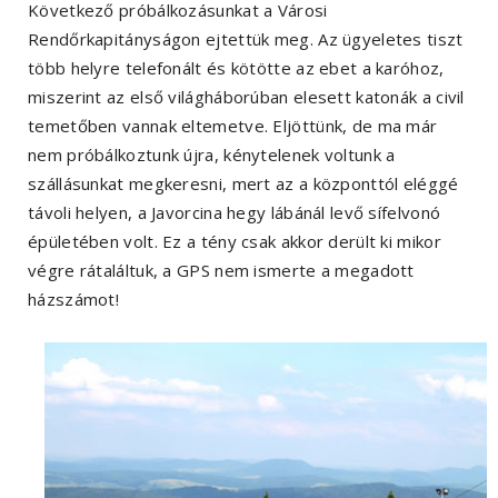
Következő próbálkozásunkat a Városi
Rendőrkapitányságon ejtettük meg. Az ügyeletes tiszt
több helyre telefonált és kötötte az ebet a karóhoz,
miszerint az első világháborúban elesett katonák a civil
temetőben vannak eltemetve. Eljöttünk, de ma már
nem próbálkoztunk újra, kénytelenek voltunk a
szállásunkat megkeresni, mert az a központtól eléggé
távoli helyen, a Javorcina hegy lábánál levő sífelvonó
épületében volt. Ez a tény csak akkor derült ki mikor
végre rátaláltuk, a GPS nem ismerte a megadott
házszámot!