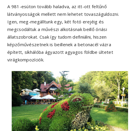
A 981-esúton tovább haladva, az itt-ott feltűnő
látványosságok mellett nem lehetet tovaszáguldozni.
Igen, meg-megálltunk egy, két fotó erejéig és
megcsodáltuk a művészi alkotásnak beillő óriási
állatszobrokat. Csak így tudom definiálni, hiszen
képzőművészetnek is beillenek a betonacél vázra
épített, síkhálóba ágyazott agyagos földbe ültetet
virágkompozíciók.