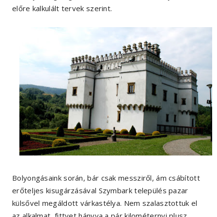
előre kalkulált tervek szerint.
Bolyongásaink során, bár csak messziről, ám csábított
erőteljes kisugárzásával Szymbark település pazar
külsővel megáldott várkastélya. Nem szalasztottuk el
az alkalmat, fittyet hányva a pár kilométernyi plusz