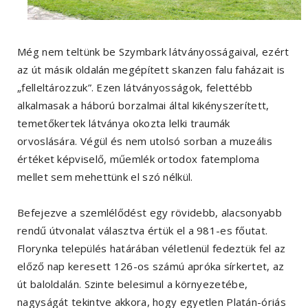
Még nem teltünk be Szymbark látványosságaival, ezért
az út másik oldalán megépített skanzen falu faházait is
„felleltározzuk”. Ezen látványosságok, felettébb
alkalmasak a háború borzalmai által kikényszerített,
temetőkertek látványa okozta lelki traumák
orvoslására. Végül és nem utolsó sorban a muzeális
értéket képviselő, műemlék ortodox fatemploma
mellet sem mehettünk el szó nélkül.
Befejezve a szemlélődést egy rövidebb, alacsonyabb
rendű útvonalat választva értük el a 981-es főutat.
Florynka település határában véletlenül fedeztük fel az
előző nap keresett 126-os számú apróka sírkertet, az
út baloldalán. Szinte belesimul a környezetébe,
nagyságát tekintve akkora, hogy egyetlen Platán-óriás