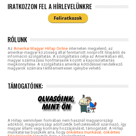
IRATKOZZON FEL A HÍRLEVELÜNKRE
RÓLUNK
Az
Amerikai Magyar Hírlap Online
interneten megjelenő, az
amerikai-magyar közösség által fenntartott nonprofit hírajánló és
információ szolgáltatás. A szolgáltatás célja az Amerikában élő,
magyar származású honfitársaink között a kapcsolattartás
megkönnyítése. A szolgáltatás amerikai kötődéssel rendelkező
magyarok számára térítésmentesen igénybe vehető.
TÁMOGATÓINK:
A Hírlap semmilyen formában nem használ magyarországi
adókból, magyarországi adófizetők befizetéseiből származó, így
magyar állami vagy kormány hozzájárulást, támogatást. A Hírlap
munkatársai büszkék arra, hogy
önkéntes munkával, önkéntes