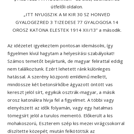
útfelőli oldalon.
„ITT NYUGSZIK A M KIR 30 SZ HONVED
GYALOGEZRED 3 TIZEDESE 77 GYALOGOSA 14
OROSZ KATONA ELESTEK 1914 XII/13” a második.
Az idézetet igyekeztem pontosan idemásolni, így
figyelmen kívül hagytam a helyesírási szabályokat!
Számos temetőt bejártunk, de magyar felirattal eddig
nem találkoztunk. Ezért lehetett ránk különleges
hatással. A szerény központi emlékmű mellett,
mindössze két betonsírkőbe ágyazott öntött vas
kereszt jelöl sírt, egyikük osztrák-magyar, a másik
orosz katonákra hívja fel a figyelmet. A többi vagy
elenyészett az idők folyamán, vagy egy hatalmas
tömegsírt jelöl a turulos mementó. Előkerült a kis
mohakoszorú, Eszterem szép kis mezei virágcsokorral
díszítette közepét; miután felkötöttük az