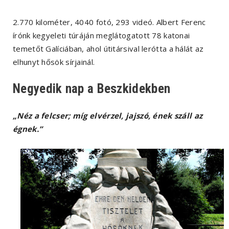
2.770 kilométer, 4040 fotó, 293 videó. Albert Ferenc
írónk kegyeleti túráján meglátogatott 78 katonai
temetőt Galíciában, ahol útitársival lerótta a hálát az
elhunyt hősök sírjainál.
Negyedik nap a Beszkidekben
„Néz a felcser; míg elvérzel, jajszó, ének száll az
égnek.”