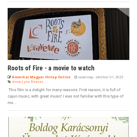
Roots of Fire - a movie to watch
Amerikai Magyar Hirlap Online
vasárnap, október 01, 2023
Anna Lynn Reeves
This film is a delight for many reasons. First reason, it is full of
cajun music, with great music! I was not familiar with this type of
mu...