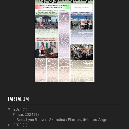
TARTALOM
▼
2024
(1)
▼
jan. 2024
(1)
Anna Lynn Reeves: Skandináv Filmfesztivál Los Ange...
►
2023
(1)