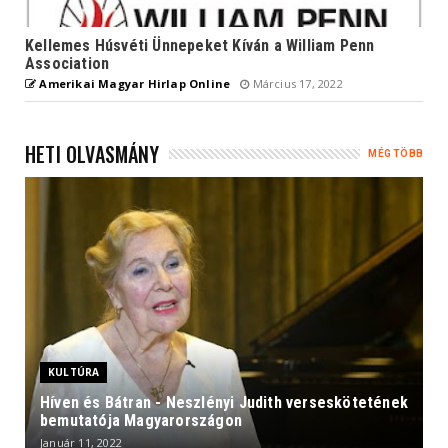
Kellemes Húsvéti Ünnepeket Kíván a William Penn
Association
Amerikai Magyar Hirlap Online
Március 17, 2022
HETI OLVASMÁNY
MÉG TÖBB
KULTÚRA
Híven és Bátran - Neszlényi Judith verseskötetének
bemutatója Magyarországon
Január 11, 2022