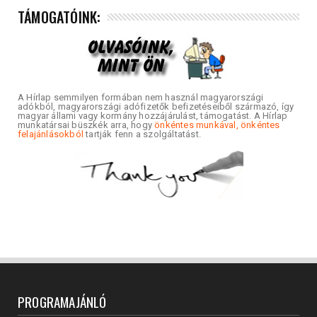
TÁMOGATÓINK:
A Hírlap semmilyen formában nem használ magyarországi
adókból, magyarországi adófizetők befizetéseiből származó, így
magyar állami vagy kormány hozzájárulást, támogatást. A Hírlap
munkatársai büszkék arra, hogy
önkéntes munkával, önkéntes
felajánlásokból
tartják fenn a szolgáltatást.
PROGRAMAJÁNLÓ