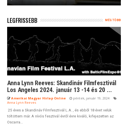
LEGFRISSEBB
MÉG TÖBB
Anna Lynn Reeves: Skandináv Filmfesztivál
Los Angeles 2024. január 13 -14 és 20 ...
Amerikai Magyar Hirlap Online
péntek, január 19, 2024
Anna Lynn Reeves
25 éves a Skandináv Filmfesztivál L.A. , és ebből 18 évet velük
töltöttem már. A nívós fesztivál évről évre kiváló, kifejezetten az
Oscarra...