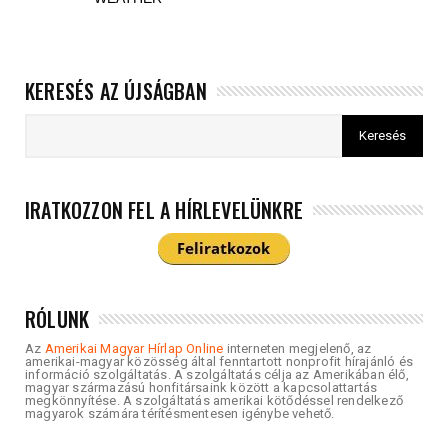
KERESÉS AZ ÚJSÁGBAN
IRATKOZZON FEL A HÍRLEVELÜNKRE
RÓLUNK
Az
Amerikai Magyar Hírlap Online
interneten megjelenő, az
amerikai-magyar közösség által fenntartott nonprofit hírajánló és
információ szolgáltatás. A szolgáltatás célja az Amerikában élő,
magyar származású honfitársaink között a kapcsolattartás
megkönnyítése. A szolgáltatás amerikai kötődéssel rendelkező
magyarok számára térítésmentesen igénybe vehető.