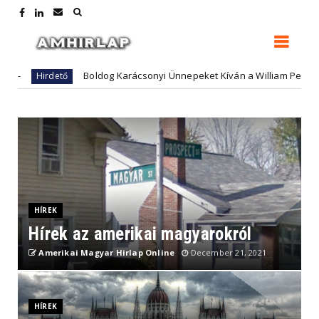
Boldog Karácsonyi Ünnepeket Kíván a William Penn Associati
Hirdető
HÍREK
Hírek az amerikai magyarokról
Amerikai Magyar Hirlap Online
December 21, 2021
HÍREK