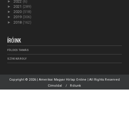
►
2022
(6)
►
2021
(289)
►
2020
(518)
►
2019
(306)
►
2018
(162)
ÍRÓINK
FÖLDES TAMÁS
SZÍKI KÁROLY
Copyright ©
2026 | Amerikai Magyar Hírlap Online | All Rights Reserved
Címoldal
Rólunk