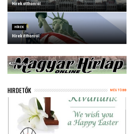
Hírek otthonról
HÍREK
Hírek itthonról
HÍREK
Hírek a világból
HIRDETŐK
MÉG TÖBB
HÍREK
News about Hungary