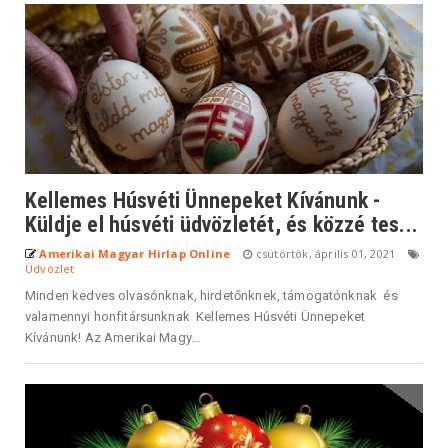
Kellemes Húsvéti Ünnepeket Kívánunk -
Küldje el húsvéti üdvözletét, és közzé tes...
Amerikai Magyar Hirlap Online
csütörtök, április 01, 2021
Üdvözlet
Minden kedves olvasónknak, hirdetőnknek, támogatónknak és
valamennyi honfitársunknak Kellemes Húsvéti Ünnepeket
Kívánunk! Az Amerikai Magy...