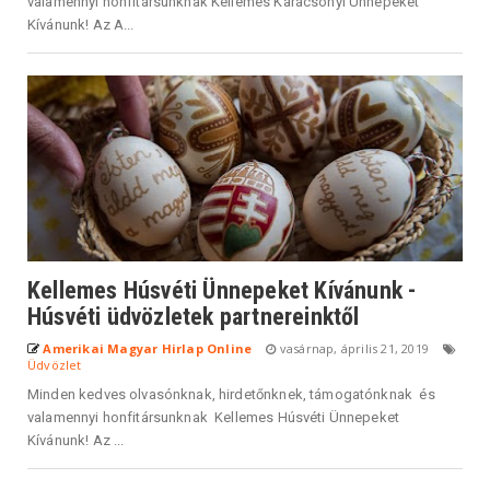
valamennyi honfitársunknak Kellemes Karácsonyi Ünnepeket
Kívánunk! Az A...
Kellemes Húsvéti Ünnepeket Kívánunk -
Húsvéti üdvözletek partnereinktől
Amerikai Magyar Hirlap Online
vasárnap, április 21, 2019
Üdvözlet
Minden kedves olvasónknak, hirdetőnknek, támogatónknak és
valamennyi honfitársunknak Kellemes Húsvéti Ünnepeket
Kívánunk! Az ...