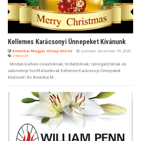
Kellemes Karácsonyi Ünnepeket Kívánunk
Amerikai Magyar Hirlap Online
szombat, december 19, 2020
Üdvözlet
Minden kedves olvasónknak, hirdetőnknek, támogatónknak és
valamennyi honfitársunknak Kellemes Karácsonyi Ünnepeket
Kívánunk! Az Amerikai M...