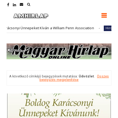
yi Ünnepeket Kíván a William Penn Association
Future
Hirdető
A következő címkéjű bejegyzések mutatása:
Üdvözlet
.
Összes
bejegyzés megjelenítése