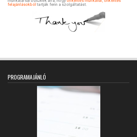
munkatársai büszkék arra, hogy
önkéntes munkával, önkéntes
felajánlásokból
tartják fenn a szolgáltatást.
PROGRAMAJÁNLÓ