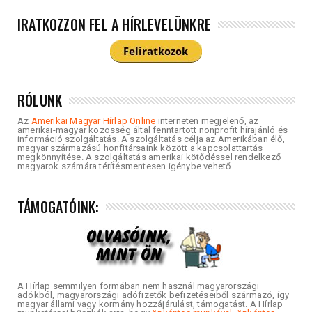
IRATKOZZON FEL A HÍRLEVELÜNKRE
RÓLUNK
Az
Amerikai Magyar Hírlap Online
interneten megjelenő, az
amerikai-magyar közösség által fenntartott nonprofit hírajánló és
információ szolgáltatás. A szolgáltatás célja az Amerikában élő,
magyar származású honfitársaink között a kapcsolattartás
megkönnyítése. A szolgáltatás amerikai kötődéssel rendelkező
magyarok számára térítésmentesen igénybe vehető.
TÁMOGATÓINK:
A Hírlap semmilyen formában nem használ magyarországi
adókból, magyarországi adófizetők befizetéseiből származó, így
magyar állami vagy kormány hozzájárulást, támogatást. A Hírlap