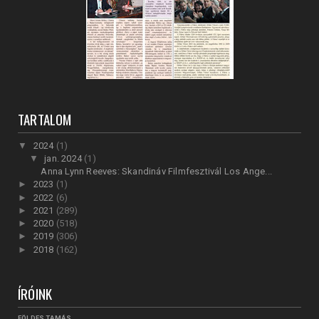
TARTALOM
▼
2024
(1)
▼
jan. 2024
(1)
Anna Lynn Reeves: Skandináv Filmfesztivál Los Ange...
►
2023
(1)
►
2022
(6)
►
2021
(289)
►
2020
(518)
►
2019
(306)
►
2018
(162)
ÍRÓINK
FÖLDES TAMÁS