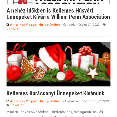
A nehéz időkben is Kellemes Húsvéti
Ünnepeket Kíván a William Penn Association
Amerikai Magyar Hirlap Online
kedd, március 31, 2020
Üdvözlet
Kellemes Karácsonyi Ünnepeket Kívánunk
Amerikai Magyar Hirlap Online
vasárnap, december 22, 2019
Üdvözlet
Minden kedves olvasónknak, hirdetőnknek, támogatónknak és