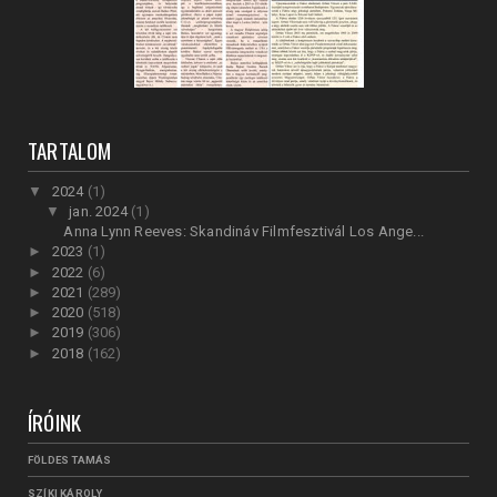
TARTALOM
▼
2024
(1)
▼
jan. 2024
(1)
Anna Lynn Reeves: Skandináv Filmfesztivál Los Ange...
►
2023
(1)
►
2022
(6)
►
2021
(289)
►
2020
(518)
►
2019
(306)
►
2018
(162)
ÍRÓINK
FÖLDES TAMÁS
SZÍKI KÁROLY