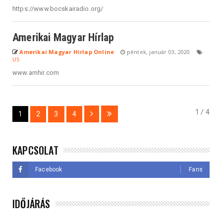
https://www.bocskairadio.org/
Amerikai Magyar Hírlap
Amerikai Magyar Hirlap Online
péntek, január 03, 2020
US
www.amhir.com
1 / 4
1
2
3
4
KAPCSOLAT
Facebook
Fans
IDŐJÁRÁS