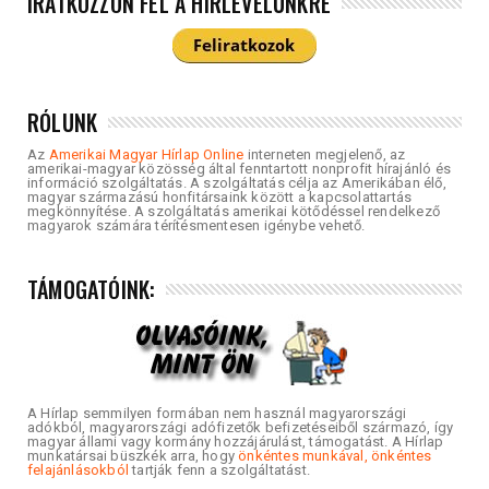
IRATKOZZON FEL A HÍRLEVELÜNKRE
RÓLUNK
Az
Amerikai Magyar Hírlap Online
interneten megjelenő, az
amerikai-magyar közösség által fenntartott nonprofit hírajánló és
információ szolgáltatás. A szolgáltatás célja az Amerikában élő,
magyar származású honfitársaink között a kapcsolattartás
megkönnyítése. A szolgáltatás amerikai kötődéssel rendelkező
magyarok számára térítésmentesen igénybe vehető.
TÁMOGATÓINK:
A Hírlap semmilyen formában nem használ magyarországi
adókból, magyarországi adófizetők befizetéseiből származó, így
magyar állami vagy kormány hozzájárulást, támogatást. A Hírlap
munkatársai büszkék arra, hogy
önkéntes munkával, önkéntes
felajánlásokból
tartják fenn a szolgáltatást.