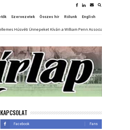
etők
Szervezetek
Összes hír
Rólunk
English
i Ünnepeket Kíván a William Penn Association
Híven és
Kultúra
KAPCSOLAT
Facebook
Fans