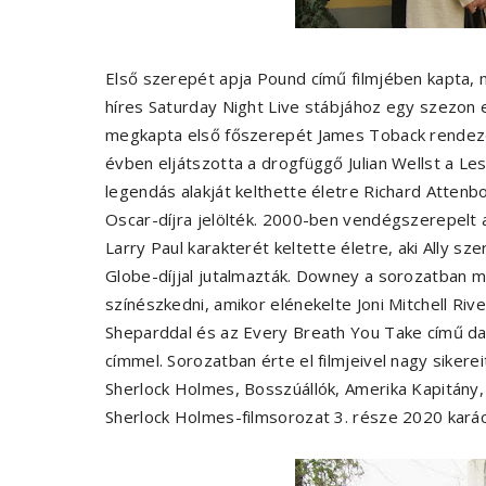
Első szerepét apja Pound című filmjében kapta,
híres Saturday Night Live stábjához egy szezon 
megkapta első főszerepét James Toback rendező
évben eljátszotta a drogfüggő Julian Wellst a Le
legendás alakját kelthette életre Richard Attenbo
Oscar-díjra jelölték. 2000-ben vendégszerepelt 
Larry Paul karakterét keltette életre, aki Ally sz
Globe-díjjal jutalmazták. Downey a sorozatban m
színészkedni, amikor elénekelte Joni Mitchell Ri
Sheparddal és az Every Breath You Take című dal
címmel. Sorozatban érte el filmjeivel nagy siker
Sherlock Holmes, Bosszúállók, Amerika Kapitány, 
Sherlock Holmes-filmsorozat 3. része 2020 kará