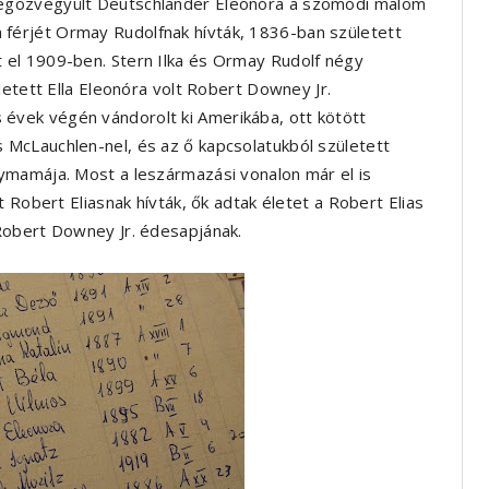
egözvegyült Deutschländer Eleonóra a szomódi malom
lka férjét Ormay Rudolfnak hívták, 1836-ban született
el 1909-ben. Stern Ilka és Ormay Rudolf négy
letett Ella Eleonóra volt Robert Downey Jr.
vek végén vándorolt ki Amerikába, ott kötött
McLauchlen-nel, és az ő kapcsolatukból született
ymamája. Most a leszármazási vonalon már el is
 Robert Eliasnak hívták, ők adtak életet a Robert Elias
Robert Downey Jr. édesapjának.