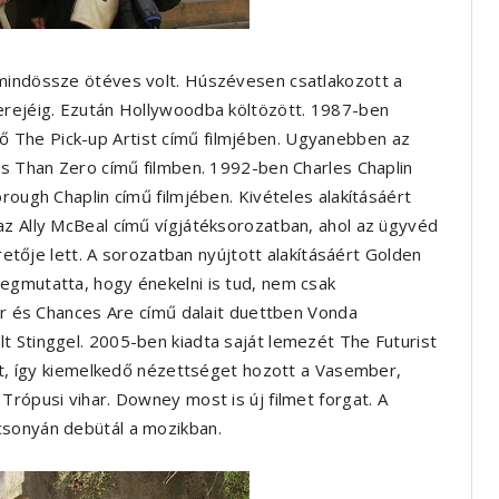
 mindössze ötéves volt. Húszévesen csatlakozott a
erejéig. Ezután Hollywoodba költözött. 1987-ben
 The Pick-up Artist című filmjében. Ugyanebben az
ss Than Zero című filmben. 1992-ben Charles Chaplin
rough Chaplin című filmjében. Kivételes alakításáért
az Ally McBeal című vígjátéksorozatban, ahol az ügyvéd
eretője lett. A sorozatban nyújtott alakításáért Golden
egmutatta, hogy énekelni is tud, nem csak
ver és Chances Are című dalait duettben Vonda
t Stinggel. 2005-ben kiadta saját lemezét The Futurist
eit, így kiemelkedő nézettséget hozott a Vasember,
Trópusi vihar. Downey most is új filmet forgat. A
csonyán debütál a mozikban.