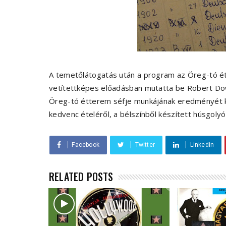
A temetőlátogatás után a program az Öreg-tó ét
vetítettképes előadásban mutatta be Robert Down
Öreg-tó étterem séfje munkájának eredményét 
kedvenc ételéről, a bélszínből készített húsgolyór
Facebook
Twitter
Linkedin
RELATED POSTS