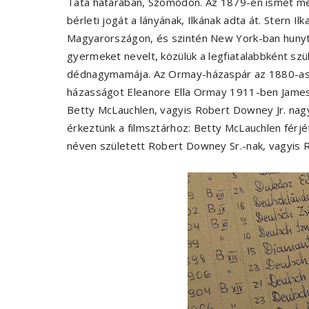
Tata határában, Szomódon. Az 1879-en ismét m
bérleti jogát a lányának, Ilkának adta át. Stern I
Magyarországon, és szintén New York-ban hunyt 
gyermeket nevelt, közülük a legfiatalabbként szü
dédnagymamája. Az Ormay-házaspár az 1880-as é
házasságot Eleanore Ella Ormay 1911-ben James 
Betty McLauchlen, vagyis Robert Downey Jr. nag
érkeztünk a filmsztárhoz: Betty McLauchlen férjét
néven született Robert Downey Sr.-nak, vagyis 