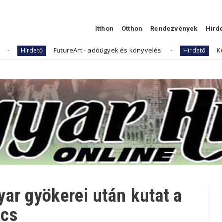
Itthon
Otthon
Rendezvények
Hird
FutureArt - adóügyek és könyvelés
Kellemes Húsvét
Hirdető
ar gyökerei után kutat a
ács