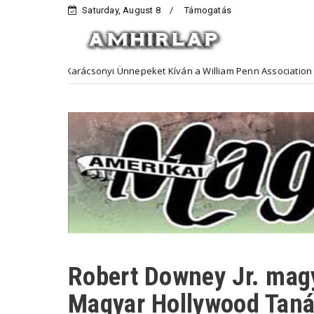
Saturday, August 8
Támogatás
 Karácsonyi Ünnepeket Kíván a William Penn Association
Hirdető
Robert Downey Jr. magy
Magyar Hollywood Tan