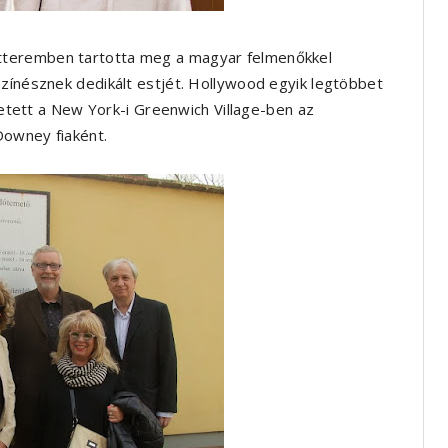
tteremben tartotta meg a magyar felmenőkkel
színésznek dedikált estjét. Hollywood egyik legtöbbet
ületett a New York-i Greenwich Village-ben az
Downey fiaként.