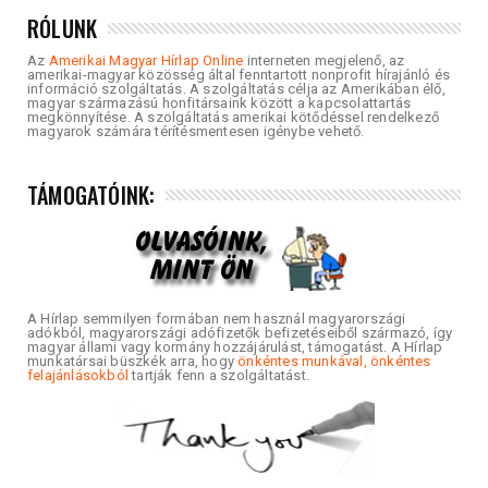
RÓLUNK
Az
Amerikai Magyar Hírlap Online
interneten megjelenő, az
amerikai-magyar közösség által fenntartott nonprofit hírajánló és
információ szolgáltatás. A szolgáltatás célja az Amerikában élő,
magyar származású honfitársaink között a kapcsolattartás
megkönnyítése. A szolgáltatás amerikai kötődéssel rendelkező
magyarok számára térítésmentesen igénybe vehető.
TÁMOGATÓINK:
A Hírlap semmilyen formában nem használ magyarországi
adókból, magyarországi adófizetők befizetéseiből származó, így
magyar állami vagy kormány hozzájárulást, támogatást. A Hírlap
munkatársai büszkék arra, hogy
önkéntes munkával, önkéntes
felajánlásokból
tartják fenn a szolgáltatást.