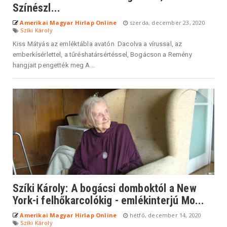
Színészl...
Amerikai Magyar Hirlap Online
szerda, december 23, 2020
Szíki Károly
Kiss Mátyás az emléktábla avatón Dacolva a vírussal, az
emberkísérlettel, a tűréshatársértéssel, Bogácson a Remény
hangjait pengették meg A...
Szíki Károly: A bogácsi domboktól a New
York-i felhőkarcolókig - emlékinterjú Mo...
Amerikai Magyar Hirlap Online
hétfő, december 14, 2020
Szíki Károly