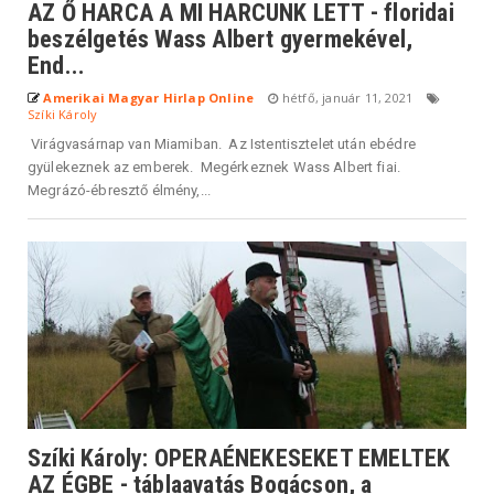
AZ Ő HARCA A MI HARCUNK LETT - floridai
beszélgetés Wass Albert gyermekével,
End...
Amerikai Magyar Hirlap Online
hétfő, január 11, 2021
Szíki Károly
Virágvasárnap van Miamiban. Az Istentisztelet után ebédre
gyülekeznek az emberek. Megérkeznek Wass Albert fiai.
Megrázó-ébresztő élmény,...
Szíki Károly: OPERAÉNEKESEKET EMELTEK
AZ ÉGBE - táblaavatás Bogácson, a