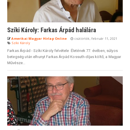
Szíki Károly: Farkas Árpád halálára
Amerikai Magyar Hirlap Online
csütörtök, február 11, 2021
Szíki Károly
Farkas Árpád - Szíki Károly felvétele Életének 77. évében, súlyos
betegség után elhunyt Farkas Árpád Kossuth-díjas költő, a Magyar
Művésze...