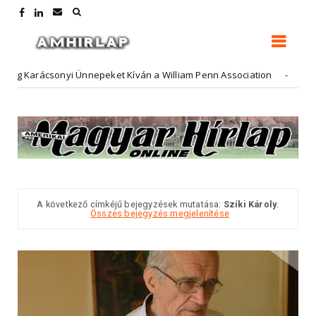
Karácsonyi Ünnepeket Kíván a William Penn Association
Hirdető
A következő címkéjű bejegyzések mutatása:
Szíki Károly
.
Összes bejegyzés megjelenítése