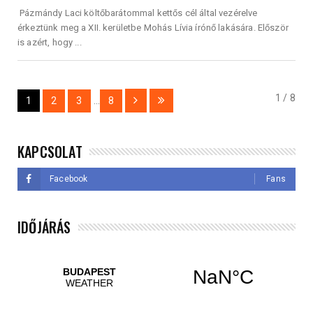
Pázmándy Laci költőbarátommal kettős cél által vezérelve
érkeztünk meg a XII. kerületbe Mohás Lívia írónő lakására. Először
is azért, hogy ...
1 / 8
1
2
3
...
8
KAPCSOLAT
Facebook
Fans
IDŐJÁRÁS