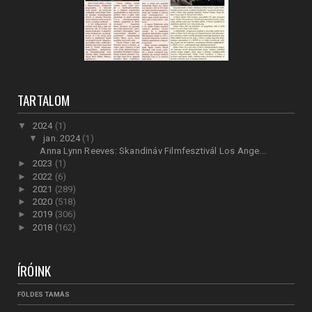
TARTALOM
▼
2024
(1)
▼
jan. 2024
(1)
Anna Lynn Reeves: Skandináv Filmfesztivál Los Ange...
►
2023
(1)
►
2022
(6)
►
2021
(289)
►
2020
(518)
►
2019
(306)
►
2018
(162)
ÍRÓINK
FÖLDES TAMÁS