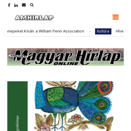
epeket Kíván a William Penn Association
Híven és Bátr
Kultúra