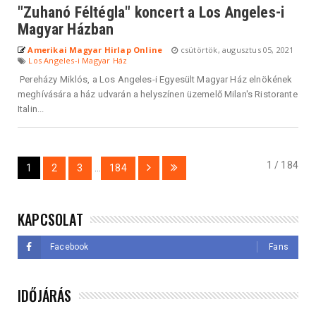
"Zuhanó Féltégla" koncert a Los Angeles-i
Magyar Házban
Amerikai Magyar Hirlap Online
csütörtök, augusztus 05, 2021
Los Angeles-i Magyar Ház
Pereházy Miklós, a Los Angeles-i Egyesült Magyar Ház elnökének
meghívására a ház udvarán a helyszínen üzemelő Milan's Ristorante
Italin...
1 / 184
1
2
3
...
184
KAPCSOLAT
Facebook
Fans
IDŐJÁRÁS