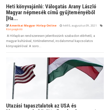
Heti könyvajánló: Válogatás Arany László
Magyar népmesék című gyűjteményéből
[Ha...
Amerikai Magyar Hirlap Online
hétfő, augusztus 09, 2021
Könyvajánló
A Hírlapban rendszeresen jelentkezünk szabadon elérhető, a
magyar kultúrával, történelemmel, irodalommal kapcsolatos
könyvajánlóval. A soro...
Utazási tapasztalatok az USA és