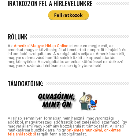
IRATKOZZON FEL A HÍRLEVELÜNKRE
RÓLUNK
Az
Amerikai Magyar Hírlap Online
interneten megjelenő, az
amerikai-magyar közösség által fenntartott nonprofit hírajánló és
információ szolgáltatás. A szolgáltatás célja az Amerikában élő,
magyar származású honfitársaink között a kapcsolattartás
megkönnyítése. A szolgáltatás amerikai kötődéssel rendelkező
magyarok számára térítésmentesen igénybe vehető.
TÁMOGATÓINK:
A Hírlap semmilyen formában nem használ magyarországi
adókból, magyarországi adófizetők befizetéseiből származó, így
magyar állami vagy kormány hozzájárulást, támogatást. A Hírlap
munkatársai büszkék arra, hogy
önkéntes munkával, önkéntes
felajánlásokból
tartják fenn a szolgáltatást.