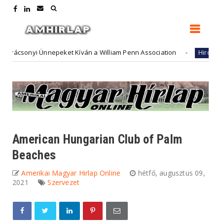
csonyi Ünnepeket Kíván a William Penn Association
Fu
Hirdető
American Hungarian Club of Palm
Beaches
Amerikai Magyar Hirlap Online
hétfő, augusztus 09,
2021
Szervezet