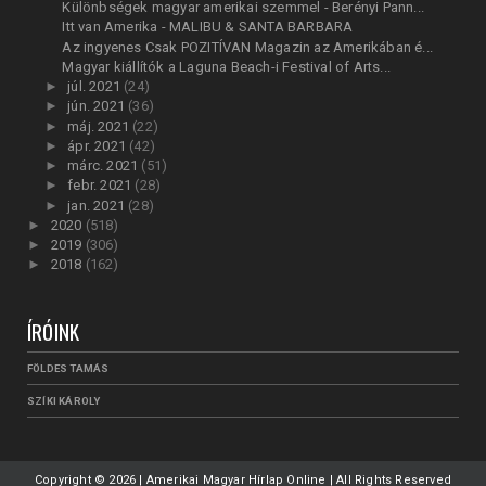
Különbségek magyar amerikai szemmel - Berényi Pann...
Itt van Amerika - MALIBU & SANTA BARBARA
Az ingyenes Csak POZITÍVAN Magazin az Amerikában é...
Magyar kiállítók a Laguna Beach-i Festival of Arts...
►
júl. 2021
(24)
►
jún. 2021
(36)
►
máj. 2021
(22)
►
ápr. 2021
(42)
►
márc. 2021
(51)
►
febr. 2021
(28)
►
jan. 2021
(28)
►
2020
(518)
►
2019
(306)
►
2018
(162)
ÍRÓINK
FÖLDES TAMÁS
SZÍKI KÁROLY
Copyright ©
2026 | Amerikai Magyar Hírlap Online | All Rights Reserved