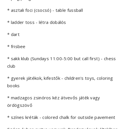
* asztali foci (csocsó) - table fussball
* ladder toss - létra dobálós
* dart
* frisbee
* sakk klub (Sundays 11:00-5:00 but call first) - chess
club
* gyerek játékok, kifestők - children's toys, coloring
books
* madzagos zsinóros kéz átvevős játék vagy
ördögszövő
* színes kréták - colored chalk for outside pavement