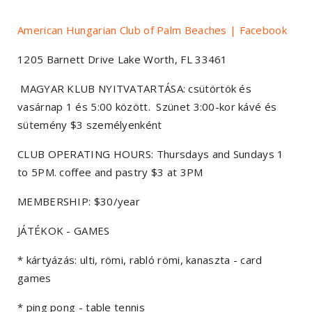
American Hungarian Club of Palm Beaches | Facebook
1205 Barnett Drive Lake Worth, FL 33461
MAGYAR KLUB NYITVATARTÁSA: csütörtök és
vasárnap 1 és 5:00 között. Szünet 3:00-kor kávé és
sütemény $3 személyenként
CLUB OPERATING HOURS: Thursdays and Sundays 1
to 5PM. coffee and pastry $3 at 3PM
MEMBERSHIP: $30/year
JÁTÉKOK - GAMES
* kártyázás: ulti, römi, rabló römi, kanaszta - card
games
* ping pong - table tennis