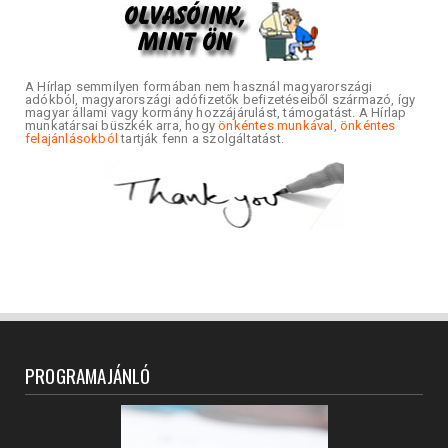
A Hírlap semmilyen formában nem használ magyarországi
adókból, magyarországi adófizetők befizetéseiből származó, így
magyar állami vagy kormány hozzájárulást, támogatást. A Hírlap
munkatársai büszkék arra, hogy
önkéntes munkával, önkéntes
felajánlásokból
tartják fenn a szolgáltatást.
PROGRAMAJÁNLÓ