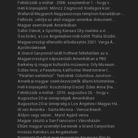
Felidézzük a múltat - 2006. szeptember 1. - hogy v...
Heti könyvajánló: Móricz Zsigmond: Kivilágos kivir...
Wellandi Magyarok Nagyasszonya templom Kanadában -...
Felhívás: Jelölje az első magyar-amerikai dokument...
Magyar események Amerikában
Sallói Dániel, a Sporting Kansas City csatára a vi...
Óss Enikó, a Los Angelesben működött Thália Stúdió...
Magyarországi ellenzéki előválasztás 2021: Varga Á...
Apróhirdetések
A Grand Canyonnál talált holttest feltehetően az e...
Magyarországot népszerűsíti Amerikában a PBS
Berkeley új magyar kulturális múzeuma: Orly Museum...
Szilas Imre, a Pasadena, kaliforniai Westminster t...
"Páratlan sertéshús": Testvérek Columbus Junction-...
Amerikai-magyar cserkészvezetők állami kitüntetése...
Heti könyvajánló: Kosztolányi Dezső: Édes Anna [Ha...
Felidézzük a múltat - 2016. augusztus 26. - hogy v...
Augusztus 20-ai ünnepségek Amerikában
Augusztus 20-ai ünnepség a Los Angeles-i Magyar Há...
Itt van Amerika - Santa Monica - Venice Beach
Áldjon vagy verjen… Myrol Agárd verse
Magyar zászló a San Francisco-i Városházán
Eltűnt magyar személyt keresnek a Grand Canyonban
Hosszú Katinka Los Angelesben
Nominate the first ever Hungarian-American film fo...