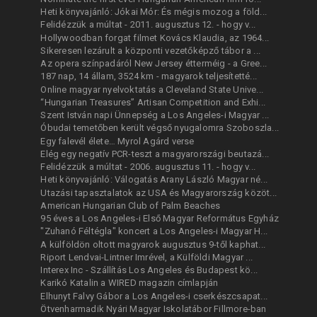
Heti könyvajánló: Jókai Mór: És mégis mozog a föld...
Felidézzük a múltat - 2011. augusztus 12. - hogy v...
Hollywoodban forgat filmet Kovács Klaudia, az 1964...
Sikeresen lezárult a központi vezetőképző tábor a ...
Az opera színpadáról New Jersey étterméig - a Gree...
187 nap, 14 állam, 3524 km - magyarok teljesítetté...
Online magyar nyelvoktatás a Cleveland State Unive...
“Hungarian Treasures” Artisan Competition and Exhi...
Szent István napi Ünnepség a Los Angeles-i Magyar ...
Óbudai temetőben került végső nyugalomra Szoboszla...
Egy falevél élete… Myrol Agárd verse
Elég egy negatív PCR-teszt a magyarországi beutazá...
Felidézzük a múltat - 2006. augusztus 11. - hogy v...
Heti könyvajánló: Válogatás Arany László Magyar né...
Utazási tapasztalatok az USA és Magyarország közöt...
American Hungarian Club of Palm Beaches
95 éves a Los Angeles-i Első Magyar Református Egyház
"Zuhanó Féltégla" koncert a Los Angeles-i Magyar H...
A külföldön oltott magyarok augusztus 9-től kaphat...
Riport Lendvai-Lintner Imrével, a Külföldi Magyar ...
Interex Inc - Szállítás Los Angeles és Budapest kö...
Karikó Katalin a WIRED magazin címlapján
Elhunyt Falvy Gábor a Los Angeles-i cserkészcsapat...
Ötvenharmadik Nyári Magyar Iskolatábor Fillmore-ban