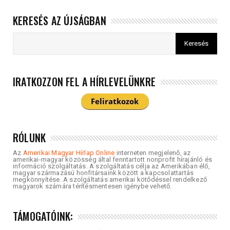
KERESÉS AZ ÚJSÁGBAN
IRATKOZZON FEL A HÍRLEVELÜNKRE
RÓLUNK
Az
Amerikai Magyar Hírlap Online
interneten megjelenő, az
amerikai-magyar közösség által fenntartott nonprofit hírajánló és
információ szolgáltatás. A szolgáltatás célja az Amerikában élő,
magyar származású honfitársaink között a kapcsolattartás
megkönnyítése. A szolgáltatás amerikai kötődéssel rendelkező
magyarok számára térítésmentesen igénybe vehető.
TÁMOGATÓINK: