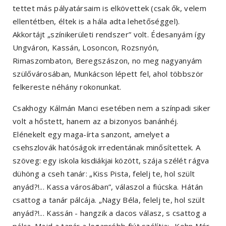
tettet más pályatársaim is elkövettek (csak ők, velem
ellentétben, éltek is a hála adta lehetőséggel).
Akkortájt „színikerületi rendszer” volt. Édesanyám így
Ungváron, Kassán, Losoncon, Rozsnyón,
Rimaszombaton, Beregszászon, no meg nagyanyám
szülővárosában, Munkácson lépett fel, ahol többször
felkereste néhány rokonunkat.
Csakhogy Kálmán Manci esetében nem a színpadi siker
volt a hőstett, hanem az a bizonyos banánhéj.
Elénekelt egy maga-írta sanzont, amelyet a
csehszlovák hatóságok irredentának minősítettek. A
szöveg: egy iskola kisdiákjai között, szája szélét rágva
dühöng a cseh tanár: „Kiss Pista, felelj te, hol szült
anyád?!... Kassa városában”, válaszol a fiúcska. Hátán
csattog a tanár pálcája. „Nagy Béla, felelj te, hol szült
anyád?!... Kassán - hangzik a dacos válasz, s csattog a
pálca. Majd a tanár a legapróbb fiút szólítja: „Kohn Mór,