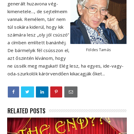
generált huzavona vég-
kimenetele..., de sejtelmeim
vannak. Remélem, tán’ nem
túl
sokára kiderül, hogy kik
számára lesz „oly jól csúszó”
a címben említett banánhéj.
De bármelyik fél csússzon el,
Földes Tamás
azt őszintén kívánom, hogy
ne üssék meg magukat! Elég lesz, ha egyes, ide-vagy-
oda-szurkolók kárörvendően kikacagják őket...
RELATED POSTS