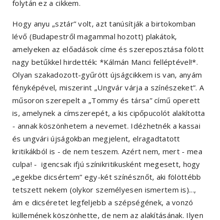
folytán ez a cikkem.
Hogy anyu „sztár” volt, azt tanúsítják a birtokomban
lévő (Budapestről magammal hozott) plakátok,
amelyeken az előadások címe és szereposztása fölött
nagy betűkkel hirdették: *Kálmán Manci felléptével!*.
Olyan szakadozott-gyűrött újságcikkem is van, anyám
fényképével, miszerint „Ungvár várja a színészeket”. A
műsoron szerepelt a „Tommy és társa” című operett
is, amelynek a címszerepét, a kis cipőpucolót alakította
- annak köszönhetem a nevemet. Idézhetnék a kassai
és ungvári újságokban megjelent, elragadtatott
kritikákból is - de nem teszem. Azért nem, mert - mea
culpa! - igencsak ifjú színikritikusként megesett, hogy
„egekbe dicsértem” egy-két színésznőt, aki fölöttébb
tetszett nekem (olykor személyesen ismertem is)...,
ám e dicséretet legfeljebb a szépségének, a vonzó
küllemének köszönhette, de nem az alakításának. Ilyen