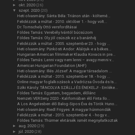
►
okt. 2020
(26)
▼
szept. 2020
(20)
Heti olvasmány: Sánta Béla: Triánon után - költemé...
Felidézzük a múltat - 2010. október 1. - hogy volt...
Dr. Tomschely Ottó versfordításai
Földes Tamás: Verebély Ivántól búcsúzom
Földes Tamás: Oly jól csúszik ez a banánhéj
Felidézzük a múltat - 2005. szeptember 23. - hogy ...
Heti olvasmány: Pünkösti Andor: Aláírjuk-e a békes...
Hungarian-American filmmaker Klaudia Kovacs in pre...
Földes Tamás: Lenni vagy nem lenni – avagy menni v...
American Hungarian Foundation (AHF)
Heti olvasmány: Illés József: A magyar társadalom ...
Felidézzük a múltat - 2015. szeptember 18. - hogy ...
Online magyar foglalkozások a Vadrózsa Óvoda és Is...
Szíki Károly: TÁNCOLVA SZÁLLJ ÉS ÉNEKELJ! - Emléke...
Földes Tamás: Egyetem, begyedem, élőlánc
Nemzeti VERSeny 2020 - Kaliforniában élő Finta Ilo...
A Los Angelesben élő Balog-Sipos Éva és Török Huno...
Heti olvasmány: Riedl Frigyes: A magyar húnmondák
Felidézzük a múltat - 2015. szeptember 4. - hogy v...
Földes Tamás: Thürmer elvtársék ismét megnyilatkoztak
►
aug. 2020
(29)
►
júl. 2020
(28)