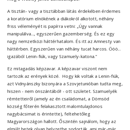
A tisztán- vagy a tisztábban látás érdekében érdemes
a koratórium elnökének a diákokról alkotott, néhány
friss véleményét is papírra vetni: „Úgy vannak
manipulálva..., egyszerűen gazemberség. És ez egy
nagy nemzetközi háttérhatalom. És itt az Amnesty van
háttérben. Egyszerűen van néhány tucat harcos. Ööö...
igazából Lenin-fiúk, vagy Szamuely-katona.”
Ez mitagadás képzavar. A képzavar viszont nem
tartozik az erények közé. Hogy kik voltak a Lenin-fiúk,
azt Vidnyánszky bizonyára a Szovjetunióban tudta meg,
hiszen - nem önszántából! - ott születet. Szamuelyék
rémtetteiről (amely az én családomat, a Dömsöd
község főterén felakasztott malomtulajdonos
nagybácsimat is érintette), feltehetőleg
Magyarországon hallott. Őszintén sajnálom, hogy az
elmúlt hetek olyan helyzetbe sodorták, ami már-már