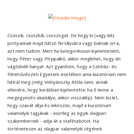
Csúszik, csúszkál, csuszogat. De hogy ki (vagy kik)
pottyannak majd hátsó fertályukra vagy buknak orra,
azt nem tudom. Mert ha kategorikusan kijelenteném,
hogy Péter vagy Pityipalkó, akkor meglehet, hogy én
vágódnék hanyat. Azt gyanítom, hogy a Színház- és
Filmművészeti Egyetem esetében ama kuratórium nem
hátrál meg (még Vidnyánszky Attila sem, annak
ellenére, hogy korábban kijelentette: ha ő lenne a
megegyezés akadálya, akkor visszalép). Nem kizárt,
hogy szavát állja és leköszön, majd a kuratórium
valamelyik tagjának - esetleg az egyik olajipari
szakembernek - adja át a stafétabotot. Ha
történetesen az olajipar valamelyik cégének