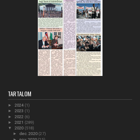
TARTALOM
►
2024
(1)
►
2023
(1)
►
2022
(6)
►
2021
(289)
▼
2020
(518)
►
dec. 2020
(27)
►
nov. 2020
(25)