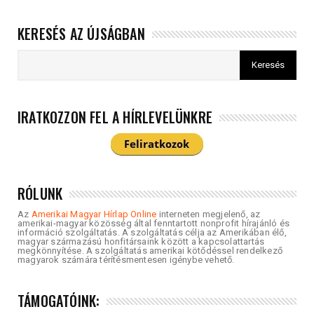
KERESÉS AZ ÚJSÁGBAN
IRATKOZZON FEL A HÍRLEVELÜNKRE
RÓLUNK
Az
Amerikai Magyar Hírlap Online
interneten megjelenő, az
amerikai-magyar közösség által fenntartott nonprofit hírajánló és
információ szolgáltatás. A szolgáltatás célja az Amerikában élő,
magyar származású honfitársaink között a kapcsolattartás
megkönnyítése. A szolgáltatás amerikai kötődéssel rendelkező
magyarok számára térítésmentesen igénybe vehető.
TÁMOGATÓINK: