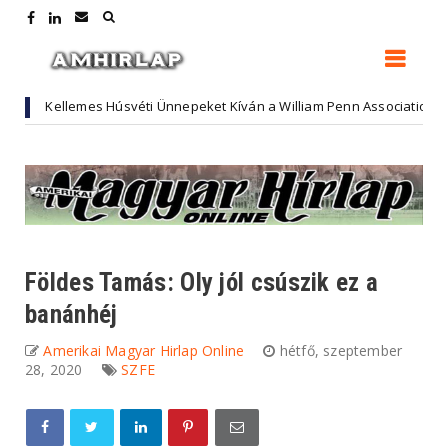
lemes Húsvéti Ünnepeket Kíván a William Penn Association
Kultú
Földes Tamás: Oly jól csúszik ez a
banánhéj
Amerikai Magyar Hirlap Online
hétfő, szeptember
28, 2020
SZFE