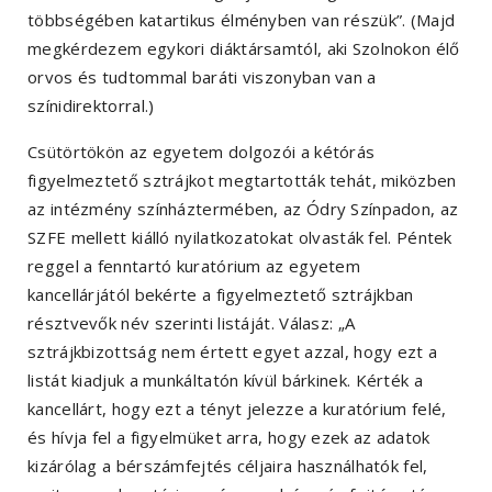
többségében katartikus élményben van részük”. (Majd
megkérdezem egykori diáktársamtól, aki Szolnokon élő
orvos és tudtommal baráti viszonyban van a
színidirektorral.)
Csütörtökön az egyetem dolgozói a kétórás
figyelmeztető sztrájkot megtartották tehát, miközben
az intézmény színháztermében, az Ódry Színpadon, az
SZFE mellett kiálló nyilatkozatokat olvasták fel. Péntek
reggel a fenntartó kuratórium az egyetem
kancellárjától bekérte a figyelmeztető sztrájkban
résztvevők név szerinti listáját. Válasz: „A
sztrájkbizottság nem értett egyet azzal, hogy ezt a
listát kiadjuk a munkáltatón kívül bárkinek. Kérték a
kancellárt, hogy ezt a tényt jelezze a kuratórium felé,
és hívja fel a figyelmüket arra, hogy ezek az adatok
kizárólag a bérszámfejtés céljaira használhatók fel,