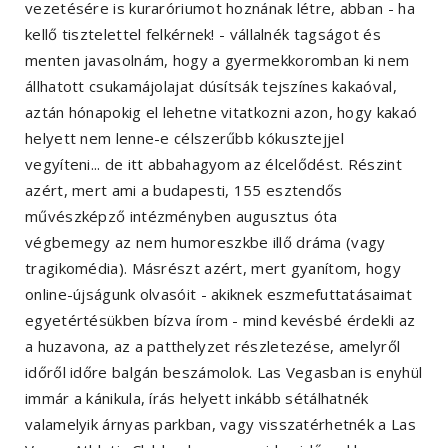
vezetésére is kuraróriumot hoznának létre, abban - ha
kellő tisztelettel felkérnek! - vállalnék tagságot és
menten javasolnám, hogy a gyermekkoromban ki nem
állhatott csukamájolajat dúsítsák tejszínes kakaóval,
aztán hónapokig el lehetne vitatkozni azon, hogy kakaó
helyett nem lenne-e célszerűbb kókusztejjel
vegyíteni... de itt abbahagyom az élcelődést. Részint
azért, mert ami a budapesti, 155 esztendős
művészképző intézményben augusztus óta
végbemegy az nem humoreszkbe illő dráma (vagy
tragikomédia). Másrészt azért, mert gyanítom, hogy
online-újságunk olvasóit - akiknek eszmefuttatásaimat
egyetértésükben bízva írom - mind kevésbé érdekli az
a huzavona, az a patthelyzet részletezése, amelyről
időről időre balgán beszámolok. Las Vegasban is enyhül
immár a kánikula, írás helyett inkább sétálhatnék
valamelyik árnyas parkban, vagy visszatérhetnék a Las