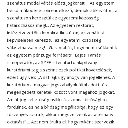
szenátus modellváltás előtti jogköreit!... Az egyetem
belső működését önrendelkező, demokratikus úton, a
szenátuson keresztül az egyetemi közösség
határozhassa meg!... Az egyetem rektorát,
intézetvezetőit demokratikus úton, a szenátusi
képviseleten keresztül az egyetemi közösség
választhassa meg!... Garantálják, hogy nem csökkentik
az egyetem pénzügyi forrásait!”. Lajos Tamás
filmoperatőr, az SZFE-t fenntartó alapítvány
kuratóriumi tagja szerint ezek politikai követelések,
ezért úgy véli: „A sztrájk úgy ahogy van jogellenes. A
kuratórium a magyar jogszabályok által adott, és
megengedett keretek között vont magához jogokat.
Amint jogi lehetőség nyílik rá, azonnal bírósághoz
fordulnak, és ha a bíróság megállapítja, hogy ez egy
törvényes sztrájk, akkor megszervezik az alternatív
oktatást” ... Azt nem árulta el, hogy miként szervezik