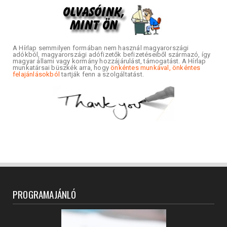
A Hírlap semmilyen formában nem használ magyarországi
adókból, magyarországi adófizetők befizetéseiből származó, így
magyar állami vagy kormány hozzájárulást, támogatást. A Hírlap
munkatársai büszkék arra, hogy
önkéntes munkával, önkéntes
felajánlásokból
tartják fenn a szolgáltatást.
PROGRAMAJÁNLÓ