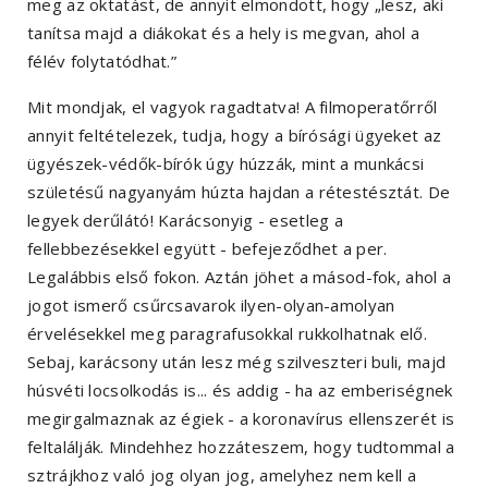
meg az oktatást, de annyit elmondott, hogy „lesz, aki
tanítsa majd a diákokat és a hely is megvan, ahol a
félév folytatódhat.”
Mit mondjak, el vagyok ragadtatva! A filmoperatőrről
annyit feltételezek, tudja, hogy a bírósági ügyeket az
ügyészek-védők-bírók úgy húzzák, mint a munkácsi
születésű nagyanyám húzta hajdan a rétestésztát. De
legyek derűlátó! Karácsonyig - esetleg a
fellebbezésekkel együtt - befejeződhet a per.
Legalábbis első fokon. Aztán jöhet a másod-fok, ahol a
jogot ismerő csűrcsavarok ilyen-olyan-amolyan
érvelésekkel meg paragrafusokkal rukkolhatnak elő.
Sebaj, karácsony után lesz még szilveszteri buli, majd
húsvéti locsolkodás is... és addig - ha az emberiségnek
megirgalmaznak az égiek - a koronavírus ellenszerét is
feltalálják. Mindehhez hozzáteszem, hogy tudtommal a
sztrájkhoz való jog olyan jog, amelyhez nem kell a