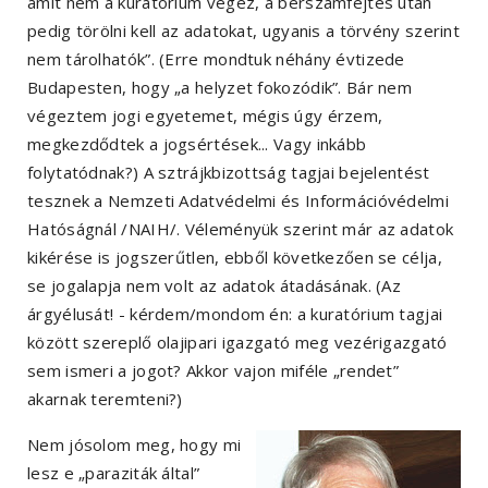
amit nem a kuratórium végez, a bérszámfejtés után
pedig törölni kell az adatokat, ugyanis a törvény szerint
nem tárolhatók”. (Erre mondtuk néhány évtizede
Budapesten, hogy „a helyzet fokozódik”. Bár nem
végeztem jogi egyetemet, mégis úgy érzem,
megkezdődtek a jogsértések... Vagy inkább
folytatódnak?) A sztrájkbizottság tagjai bejelentést
tesznek a Nemzeti Adatvédelmi és Információvédelmi
Hatóságnál /NAIH/. Véleményük szerint már az adatok
kikérése is jogszerűtlen, ebből következően se célja,
se jogalapja nem volt az adatok átadásának. (Az
árgyélusát! - kérdem/mondom én: a kuratórium tagjai
között szereplő olajipari igazgató meg vezérigazgató
sem ismeri a jogot? Akkor vajon miféle „rendet”
akarnak teremteni?)
Nem jósolom meg, hogy mi
lesz e „paraziták által”