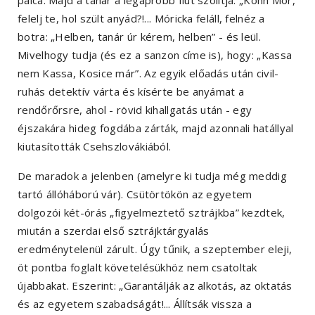
felelj te, hol szült anyád?!... Móricka feláll, felnéz a
botra: „Helben, tanár úr kérem, helben” - és leül.
Mivelhogy tudja (és ez a sanzon címe is), hogy: „Kassa
nem Kassa, Kosice már”. Az egyik előadás után civil-
ruhás detektív várta és kísérte be anyámat a
rendőrőrsre, ahol - rövid kihallgatás után - egy
éjszakára hideg fogdába zárták, majd azonnali hatállyal
kiutasították Csehszlovákiából.
De maradok a jelenben (amelyre ki tudja még meddig
tartó állóháború vár). Csütörtökön az egyetem
dolgozói két-órás „figyelmeztető sztrájkba” kezdtek,
miután a szerdai első sztrájktárgyalás
eredménytelenül zárult. Úgy tűnik, a szeptember eleji,
öt pontba foglalt követelésükhöz nem csatoltak
újabbakat. Eszerint: „Garantálják az alkotás, az oktatás
és az egyetem szabadságát!... Állítsák vissza a