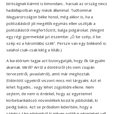
bíróságnak bármit is kimondani... hacsak az ország nincs
hadiállapotban egy másik állammal. Tudtommal
Magyarországon béke honol, még akkor is, ha a
politizálásból jól megélők egymás ellen uszítják a
politizálástól megfertőzött, balga polgárokat. (Megint
egy régi gyermekdal jut eszembe: „Ó be szép, ó be
szép ez a háromlábú szék”. Persze van egy bökkenő is:
valahol csak-csak kilóg a lóláb.)
A kuratórium tagjai azt bizonygatják, hogy ők tárgyalni
akarnak. Miről? Arról a döntésről (és nem csupán
tervezetről, javaslatról), amit már meghoztak.
Eldöntött ügyekről viszont nincs mit tárgyalni. Azt el
lehet fogadni... vagy lehet zúgolódni ellene. Nem
sejtem, de nem is érdekel, hogy az egyetemet
körbebarikádozó növendékek közül ki jobboldali, ki
pedig balos. Azt se próbálom kideríteni, hogy a
színész-társadalomból ki milyen politikai nézeteket vall.