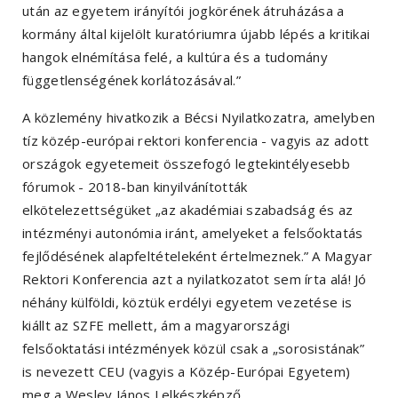
után az egyetem irányítói jogkörének átruházása a
kormány által kijelölt kuratóriumra újabb lépés a kritikai
hangok elnémítása felé, a kultúra és a tudomány
függetlenségének korlátozásával.”
A közlemény hivatkozik a Bécsi Nyilatkozatra, amelyben
tíz közép-európai rektori konferencia - vagyis az adott
országok egyetemeit összefogó legtekintélyesebb
fórumok - 2018-ban kinyilvánították
elkötelezettségüket „az akadémiai szabadság és az
intézményi autonómia iránt, amelyeket a felsőoktatás
fejlődésének alapfeltételeként értelmeznek.” A Magyar
Rektori Konferencia azt a nyilatkozatot sem írta alá! Jó
néhány külföldi, köztük erdélyi egyetem vezetése is
kiállt az SZFE mellett, ám a magyarországi
felsőoktatási intézmények közül csak a „sorosistának”
is nevezett CEU (vagyis a Közép-Európai Egyetem)
meg a Wesley János Lelkészképző.