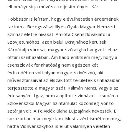
elhomályosítja művészi teljesítményét. Kár.
Többször is leírtam, hogy elévülhetetlen érdemének
tartom a Beregszászi Illyés Gyula Magyar Nemzeti
Színház életre hívását. Amióta Csehszlovákiától a
Szovjetunióhoz, azon belül Ukrajnához kerültek
Kárpátalja városai, magyar szó aligha hangzott el az
ottani színházakban. Ám hadd említsem meg, hogy a
csehszlovák fennhatóság nem egészen két
évtizedében volt olyan magyar színésznő, aki
művésztársaival az elszakított területek színházaiban
terjesztette a magyar szót. Kálmán Manci. Vagyis az
édesanyám. Igaz, nem alapított színházat - csupán a
Szlovenszkói Magyar Színtársulat közönség-vonzó
sztárja volt. A Felvidék Blaha Lujzájának nevezték. E
sorozatban már megírtam. Most azért ismétlem meg,
hátha Vidnyánszkyhoz is eljut valamilyen véletlen