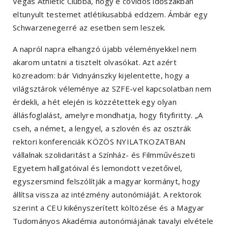
Vegas Athletic Clubba, hogy e covidos időszakban
eltunyult testemet atlétikusabbá eddzem. Ámbár egy
Schwarzenegerré az esetben sem leszek.
A napról napra elhangzó újabb véleményekkel nem
akarom untatni a tisztelt olvasókat. Azt azért
közreadom: bár Vidnyánszky kijelentette, hogy a
világsztárok véleménye az SZFE-vel kapcsolatban nem
érdekli, a hét elején is közzétettek egy olyan
állásfoglalást, amelyre mondhatja, hogy fityfiritty. „A
cseh, a német, a lengyel, a szlovén és az osztrák
rektori konferenciák KÖZÖS NYILATKOZATBAN
vállalnak szolidaritást a Színház- és Filmművészeti
Egyetem hallgatóival és lemondott vezetőivel,
egyszersmind felszólítják a magyar kormányt, hogy
állítsa vissza az intézmény autonómiáját. A rektorok
szerint a CEU kikényszerített költözése és a Magyar
Tudományos Akadémia autonómiájának tavalyi elvétele