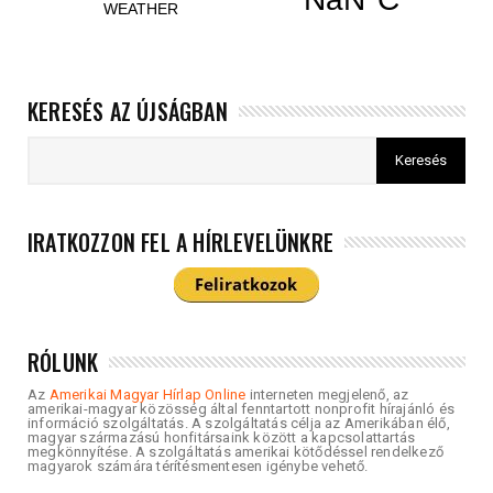
KERESÉS AZ ÚJSÁGBAN
IRATKOZZON FEL A HÍRLEVELÜNKRE
RÓLUNK
Az
Amerikai Magyar Hírlap Online
interneten megjelenő, az
amerikai-magyar közösség által fenntartott nonprofit hírajánló és
információ szolgáltatás. A szolgáltatás célja az Amerikában élő,
magyar származású honfitársaink között a kapcsolattartás
megkönnyítése. A szolgáltatás amerikai kötődéssel rendelkező
magyarok számára térítésmentesen igénybe vehető.