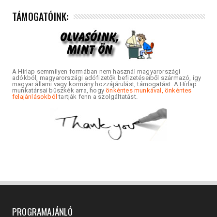
TÁMOGATÓINK:
A Hírlap semmilyen formában nem használ magyarországi
adókból, magyarországi adófizetők befizetéseiből származó, így
magyar állami vagy kormány hozzájárulást, támogatást. A Hírlap
munkatársai büszkék arra, hogy
önkéntes munkával, önkéntes
felajánlásokból
tartják fenn a szolgáltatást.
PROGRAMAJÁNLÓ