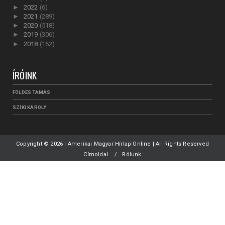
►
2022
(6)
►
2021
(289)
►
2020
(518)
►
2019
(306)
►
2018
(162)
ÍRÓINK
FÖLDES TAMÁS
SZÍKI KÁROLY
Copyright ©
2026 | Amerikai Magyar Hírlap Online | All Rights Reserved
Címoldal
Rólunk