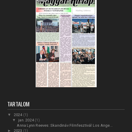
TARTALOM
▼
2024
(1)
▼
jan. 2024
(1)
Anna Lynn Reeves: Skandináv Filmfesztivál Los Ange...
►
2023
(1)