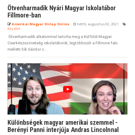
Ötvenharmadik Nyári Magyar Iskolatábor
Fillmore-ban
Amerikai Magyar Hirlap Online
hétfő, augusztus 02, 2021
Közélet
Ötvenharmadik alkalommal tartotta meg a Külföldi Magyar
Cserkészszövetség iskolatáborát, legtöbbszőr a Fillmore falu
melletti Sík Sándor c...
Különbségek magyar amerikai szemmel -
Berényi Panni interjúja Andras Lincolnnal