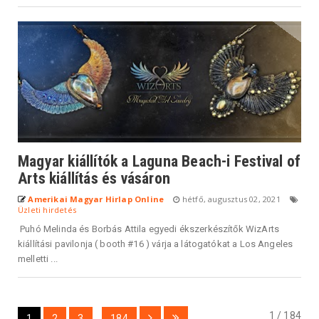
Magyar kiállítók a Laguna Beach-i Festival of
Arts kiállítás és vásáron
Amerikai Magyar Hirlap Online
hétfő, augusztus 02, 2021
Üzleti hirdetés
Puhó Melinda és Borbás Attila egyedi ékszerkészítők WizArts
kiállítási pavilonja ( booth #16 ) várja a látogatókat a Los Angeles
melletti ...
1 / 184
1
2
3
...
184