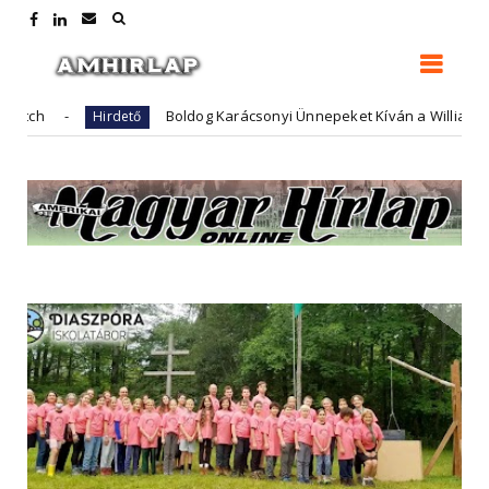
Boldog Karácsonyi Ünnepeket Kíván a William Penn As
Hirdető