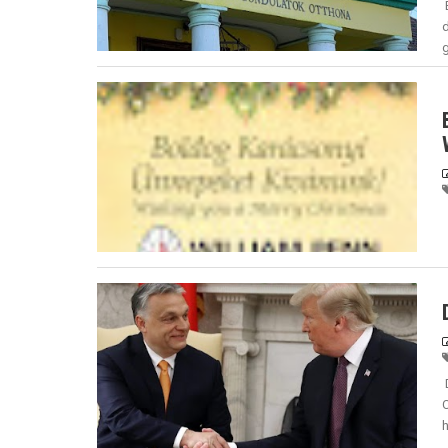
E
g
h