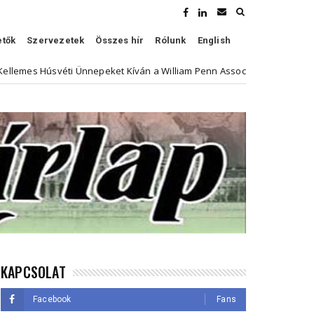
etők
Szervezetek
Összes hír
Rólunk
English
 Húsvéti Ünnepeket Kíván a William Penn Association
H
Kultúra
KAPCSOLAT
Facebook
Fans