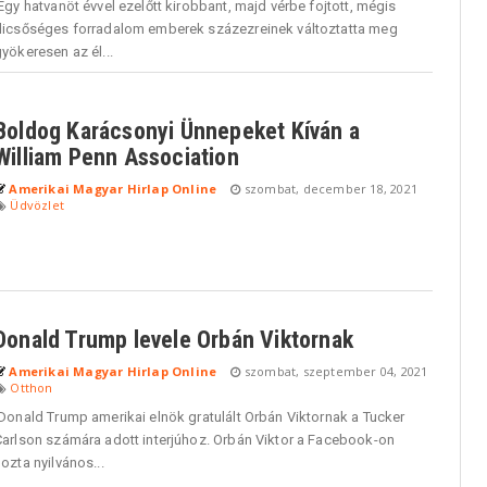
gy hatvanöt évvel ezelőtt kirobbant, majd vérbe fojtott, mégis
dicsőséges forradalom emberek százezreinek változtatta meg
yökeresen az él...
Boldog Karácsonyi Ünnepeket Kíván a
William Penn Association
Amerikai Magyar Hirlap Online
szombat, december 18, 2021
Üdvözlet
Donald Trump levele Orbán Viktornak
Amerikai Magyar Hirlap Online
szombat, szeptember 04, 2021
Otthon
Donald Trump amerikai elnök gratulált Orbán Viktornak a Tucker
Carlson számára adott interjúhoz. Orbán Viktor a Facebook-on
ozta nyilvános...