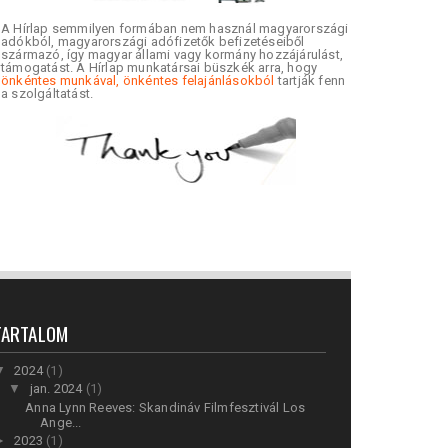
A Hírlap semmilyen formában nem használ magyarországi
adókból, magyarországi adófizetők befizetéseiből
származó, így magyar állami vagy kormány hozzájárulást,
támogatást. A Hírlap munkatársai büszkék arra, hogy
önkéntes munkával, önkéntes felajánlásokból
tartják fenn
a szolgáltatást.
TARTALOM
▼
2024
(1)
▼
jan. 2024
(1)
Anna Lynn Reeves: Skandináv Filmfesztivál Los
Ange...
►
2023
(1)