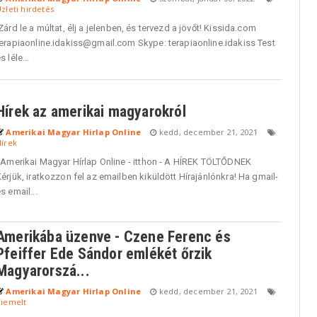
zleti hirdetés
árd le a múltat, élj a jelenben, és tervezd a jövőt! Kissida.com
terapiaonline.idakiss@gmail.com Skype: terapiaonline.idakiss Test
s léle...
Hírek az amerikai magyarokról
Amerikai Magyar Hirlap Online
kedd, december 21, 2021
írek
Amerikai Magyar Hírlap Online - itthon - A HÍREK TÖLTŐDNEK
érjük, iratkozzon fel az emailben kiküldött Hírajánlónkra! Ha gmail-
s email...
Amerikába üzenve - Czene Ferenc és
Pfeiffer Ede Sándor emlékét őrzik
Magyarorszá...
Amerikai Magyar Hirlap Online
kedd, december 21, 2021
Kiemelt