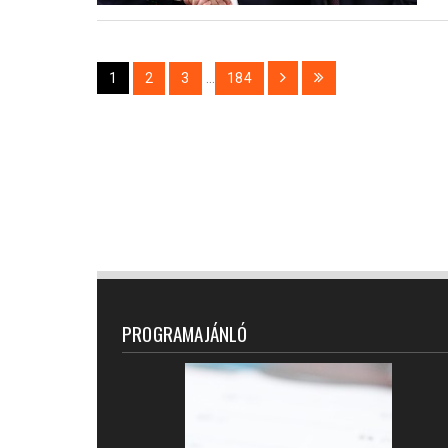
1
2
3
...
184
PROGRAMAJÁNLÓ