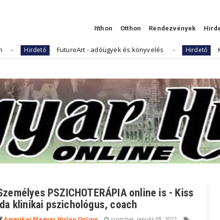
Itthon
Otthon
Rendezvények
Hird
FutureArt - adóügyek és könyvelés
Kellemes
Hirdető
Hirdető
Személyes PSZICHOTERÁPIA online is - Kiss
Ida klinikai pszichológus, coach
Amerikai Magyar Hirlap Online
szombat, január 08, 2022