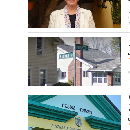
Ü
Z
é
H
K
e