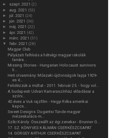
►
szept. 2021
(2)
►
aug. 2021
(53)
►
júl. 2021
(24)
►
jún. 2021
(36)
►
máj. 2021
(22)
►
ápr. 2021
(42)
►
márc. 2021
(51)
▼
febr. 2021
(28)
Magyar Club
Pályázati felhívás a hétvégi magyar iskolák
tanára...
Missing Stories - Hungarian Holocaust survivors
li...
Heti olvasmány: Műszaki újdonságok lapja 1929-
es é...
Felidézzük a múltat - 2011. február 25. - hogy vol...
A budapesti Udvari Kamaraszínház előadásai a
szórv...
40 éves a Vuk rajzfilm - Hegyi Réka amerikai
kapcs...
Sweet Designs: Dugantsi Tünde magyar
mézeskalács-m...
Szíki Károly: Összeállt az égi zenekar - Brunner G...
17. SZ. KÖNYVES KÁLMÁN CSERKÉSZCSAPAT
14. GÖRGEY ARTHUR CSERKÉSZCSAPAT