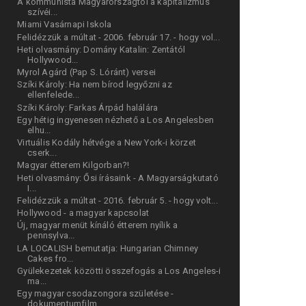
A kommunista Magyarországtól a kapitalizmus
szívéi...
Miami Vasárnapi Iskola
Felidézzük a múltat - 2006. február 17. - hogy vol...
Heti olvasmány: Domány Katalin: Zentától
Hollywood...
Myrol Agárd (Pap S. Lóránt) versei
Szíki Károly: Ha nem bírod legyőzni az
ellenfelede...
Szíki Károly: Farkas Árpád halálára
Egy hétig ingyenesen nézhető a Los Angelesben
elhu...
Virtuális Kodály hétvége a New York-i körzet
cserk...
Magyar étterem Kilgorban?!
Heti olvasmány: Ősi írásaink - A Magyarságkutató
I...
Felidézzük a múltat - 2016. február 5. - hogy volt...
Hollywood - a magyar kapcsolat
Új, magyar menüt kínáló étterem nyílik a
pennsylva...
LA LOCALISH bemutatja: Hungarian Chimney
Cakes fro...
Gyülekezetek közötti összefogás a Los Angeles-i
ma...
Egy magyar csodazongora születése -
dokumentumfilm