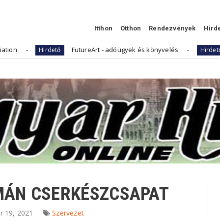
Itthon
Otthon
Rendezvények
Hird
FutureArt - adóügyek és könyvelés
Kell
Hirdető
Hirdető
LMÁN CSERKÉSZCSAPAT
ár 19, 2021
Szervezet