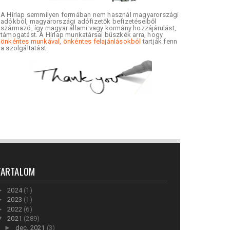
A Hírlap semmilyen formában nem használ magyarországi
adókból, magyarországi adófizetők befizetéseiből
származó, így magyar állami vagy kormány hozzájárulást,
támogatást. A Hírlap munkatársai büszkék arra, hogy
önkéntes munkával, önkéntes felajánlásokból
tartják fenn
a szolgáltatást.
TARTALOM
►
2024
(1)
►
2023
(1)
►
2022
(6)
▼
2021
(289)
►
dec. 2021
(3)