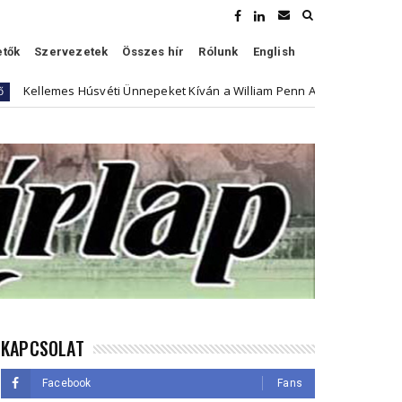
etők
Szervezetek
Összes hír
Rólunk
English
emes Húsvéti Ünnepeket Kíván a William Penn Association
Kultúra
KAPCSOLAT
Facebook
Fans