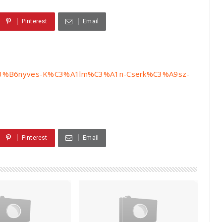
Pinterest
Email
%C3%B6nyves-K%C3%A1lm%C3%A1n-Cserk%C3%A9sz-
Pinterest
Email