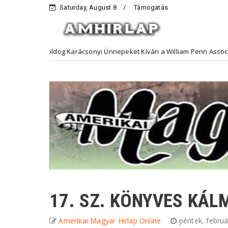
Saturday, August 8
Támogatás
Boldog Karácsonyi Ünnepeket Kíván a William Penn Association
tő
17. SZ. KÖNYVES KÁ
Amerikai Magyar Hirlap Online
péntek, febru