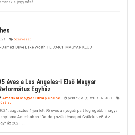
artanak a jegy vásá...
ches
2021
Szervezet
5 Barnett Drive Lake Worth, FL 33461 MAGYAR KLUB
95 éves a Los Angeles-i Első Magyar
Református Egyház
Amerikai Magyar Hirlap Online
péntek, augusztus 06, 2021
Közélet
021. augusztus 1-jén lett 95 éves a nyugati part legrégebbi magyar
temploma Amerikában ! Boldog születésnapot Gyülekezet! Az
gyház 2021 ...