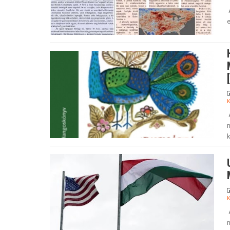
A
e
k