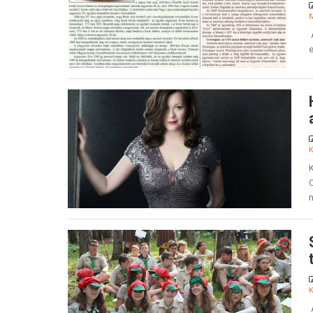
A
e
K
n