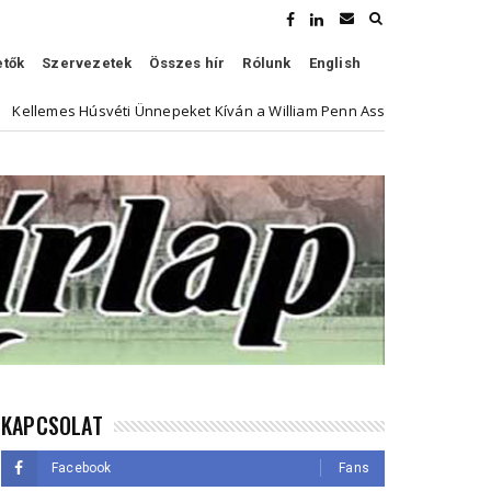
etők
Szervezetek
Összes hír
Rólunk
English
ti Ünnepeket Kíván a William Penn Association
Híven é
Kultúra
KAPCSOLAT
Facebook
Fans