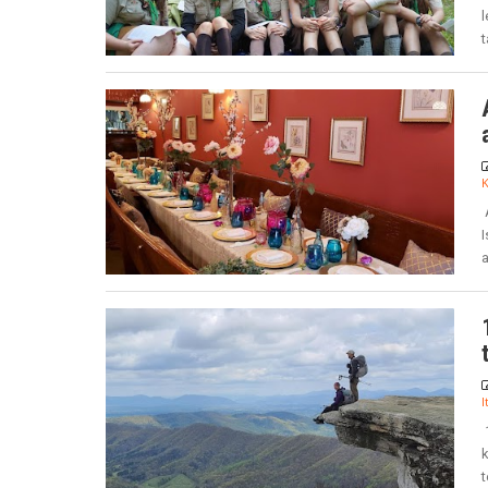
t
K
A
a
I
1
t