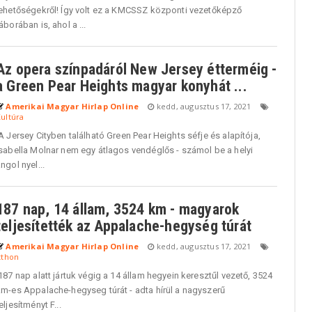
lehetőségekről! Így volt ez a KMCSSZ központi vezetőképző
áborában is, ahol a ...
Az opera színpadáról New Jersey étterméig -
a Green Pear Heights magyar konyhát ...
Amerikai Magyar Hirlap Online
kedd, augusztus 17, 2021
ultúra
 Jersey Cityben található Green Pear Heights séfje és alapítója,
Isabella Molnar nem egy átlagos vendéglős - számol be a helyi
ngol nyel...
187 nap, 14 állam, 3524 km - magyarok
teljesítették az Appalache-hegység túrát
Amerikai Magyar Hirlap Online
kedd, augusztus 17, 2021
tthon
87 nap alatt jártuk végig a 14 állam hegyein keresztűl vezető, 3524
km-es Appalache-hegyseg túrát - adta hírül a nagyszerű
eljesítményt F...