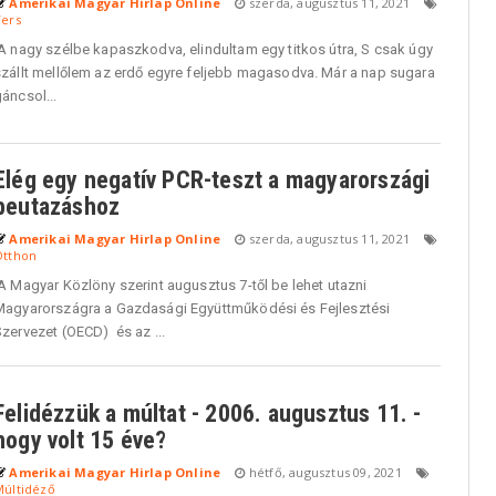
Amerikai Magyar Hirlap Online
szerda, augusztus 11, 2021
Vers
A nagy szélbe kapaszkodva, elindultam egy titkos útra, S csak úgy
szállt mellőlem az erdő egyre feljebb magasodva. Már a nap sugara
áncsol...
Elég egy negatív PCR-teszt a magyarországi
beutazáshoz
Amerikai Magyar Hirlap Online
szerda, augusztus 11, 2021
Otthon
A Magyar Közlöny szerint augusztus 7-től be lehet utazni
Magyarországra a Gazdasági Együttműködési és Fejlesztési
zervezet (OECD) és az ...
Felidézzük a múltat - 2006. augusztus 11. -
hogy volt 15 éve?
Amerikai Magyar Hirlap Online
hétfő, augusztus 09, 2021
Múltidéző