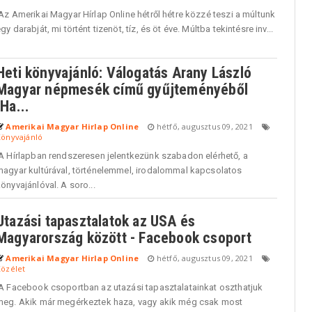
z Amerikai Magyar Hírlap Online hétről hétre közzé teszi a múltunk
gy darabját, mi történt tizenöt, tíz, és öt éve. Múltba tekintésre inv...
Heti könyvajánló: Válogatás Arany László
Magyar népmesék című gyűjteményéből
[Ha...
Amerikai Magyar Hirlap Online
hétfő, augusztus 09, 2021
Könyvajánló
A Hírlapban rendszeresen jelentkezünk szabadon elérhető, a
magyar kultúrával, történelemmel, irodalommal kapcsolatos
önyvajánlóval. A soro...
Utazási tapasztalatok az USA és
Magyarország között - Facebook csoport
Amerikai Magyar Hirlap Online
hétfő, augusztus 09, 2021
Közélet
A Facebook csoportban az utazási tapasztalatainkat oszthatjuk
meg. Akik már megérkeztek haza, vagy akik még csak most