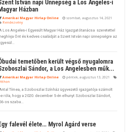
Szent István napi Ünnepség a Los Angeles-i
Magyar Házban
Amerikai Magyar Hirlap Online
szombat, augusztus 14, 2021
Rendezvény
A Los Angeles-i Egyesült Magyar Ház Igazgatótanácsa szeretettel
meghívja Önt és kedves családját a Szent István napi ünnepségre az
gyesül...
Óbudai temetőben került végső nyugalomra
Szoboszlai Sándor, a Los Angelesben műk...
Amerikai Magyar Hirlap Online
péntek, augusztus 13, 2021
Otthon
Antal Tímea, a Szoboszlai Színház ügyvezető igazgatója számolt
be róla, hogy a 2020. december 5-én elhunyt Szoboszlai Sándort,
56-os szaba...
Egy falevél élete… Myrol Agárd verse