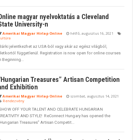
Online magyar nyelvoktatás a Cleveland
State University-n
Amerikai Magyar Hirlap Online
hétfő, augusztus 16, 2021
ultúra
Bárki jelentkezhet az USA-ból vagy akár az egész világból,
letkortól függetlenül. Registration is now open for online courses
n Beginning...
“Hungarian Treasures” Artisan Competition
and Exhibition
Amerikai Magyar Hirlap Online
szombat, augusztus 14, 2021
Rendezvény
SHOW OFF YOUR TALENT AND CELEBRATE HUNGARIAN
CREATIVITY AND STYLE! ReConnect Hungary has opened the
Hungarian Treasures” Artisan Competit...