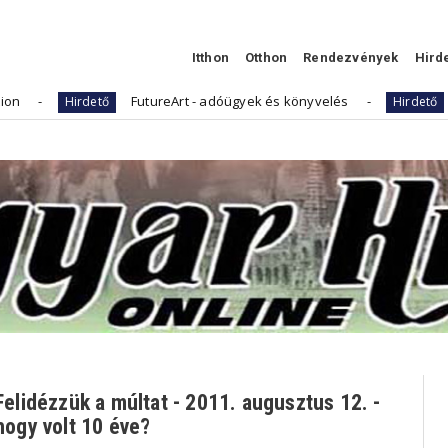
Itthon
Otthon
Rendezvények
Hird
FutureArt - adóügyek és könyvelés
Kellemes Húsvé
ő
Hirdető
Felidézzük a múltat - 2011. augusztus 12. -
hogy volt 10 éve?