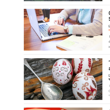
K
é
i
“