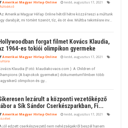
Amerikai Magyar Hirlap Online
kedd, augusztus 17, 2021
Múltidéző
z Amerikai Magyar Hírlap Online hétről hétre közzé teszi a múltunk
gy darabját, mi történt tizenöt, tíz, és öt éve. Múltba tekintésre inv...
Hollywoodban forgat filmet Kovács Klaudia,
az 1964-es tokiói olimpikon gyermeke
Amerikai Magyar Hirlap Online
kedd, augusztus 17, 2021
ultúra
Kovács Klaudia (Fotó: klaudiakovacs.com ) A Children of
Champions (A bajnokok gyermekei) dokumentumfilmben több
agysikerű olimpikon és gy...
Sikeresen lezárult a központi vezetőképző
tábor a Sík Sándor Cserkészparkban, Fi...
Amerikai Magyar Hirlap Online
kedd, augusztus 17, 2021
Közélet
A jól edzett cserkészvezető nem nehézségekről beszél hanem