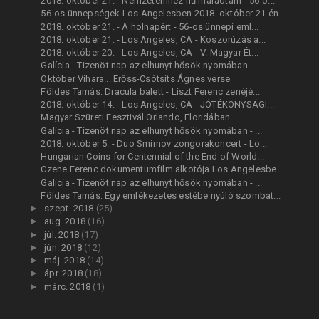
2018. október 21. - Nemzetemhez hű maradtam - 56-o...
56-os ünnepségek Los Angelesben 2018. október 21-én
2018. október 21. - A holnapért - 56-os ünnepi eml...
2018. október 21. - Los Angeles, CA - Koszorúzás a...
2018. október 20. - Los Angeles, CA - V. Magyar Ét...
Galícia - Tizenöt nap az elhunyt hősök nyomában - ...
Október Vihara... Erőss-Csótsits Ágnes verse
Földes Tamás: Dracula balett - Liszt Ferenc zenéjé...
2018. október 14. - Los Angeles, CA - JÓTÉKONYSÁGI...
Magyar Szüreti Fesztivál Orlando, Floridában
Galícia - Tizenöt nap az elhunyt hősök nyomában - ...
2018. október 5. - Duo Smirnov zongorakoncert - Lo...
Hungarian Coins for Centennial of the End of World...
Czene Ferenc dokumentumfilm alkotója Los Angelesbe...
Galícia - Tizenöt nap az elhunyt hősök nyomában - ...
Földes Tamás: Egy emlékezetes estébe nyúló szombat...
►
szept. 2018
(25)
►
aug. 2018
(16)
►
júl. 2018
(17)
►
jún. 2018
(12)
►
máj. 2018
(14)
►
ápr. 2018
(18)
►
márc. 2018
(1)