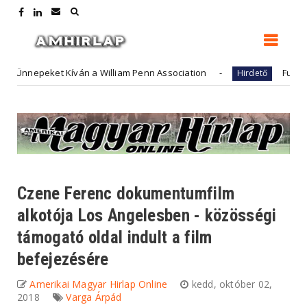
t Kíván a William Penn Association
FutureArt - adóüg
Hirdető
Czene Ferenc dokumentumfilm
alkotója Los Angelesben - közösségi
támogató oldal indult a film
befejezésére
Amerikai Magyar Hirlap Online
kedd, október 02,
2018
Varga Árpád