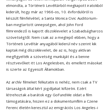
elmondta, a Történeti Levéltárból megkapott iratokból
kiderült, hogy már az 1966-os, 10. évfordulóról is
készült filmfelvétel, a Santa Monica Civic Auditorium-
ban megtartott ünnepségen, ahol John Ford
filmrendező is kapott díszoklevelet a Szabadságharcos
szövetségtől. Nem csak az a meglepő ebben, hogy a
Történeti Levéltár anyagából kiderül név szerint kik
kaptak még díszoklevelet, de az is, hogy aktívan
megfigyelték a szövetség munkáját és a benne
résztvevőket itt Los Angelesben, és emellett másokat
is szerte az Egyesült Államokban.
Az archív filmeket felkutatni is nehéz, nem csak a TV
társaságok által kért jogdíjakat kifizetni. Ezért
létrehoztak a barátok egy GoFundMe oldat a film
támogatására, hiszen ez a dokumentumfilm a Czene
Ferenc életén keresztül az emigrációs Los Angeles-i