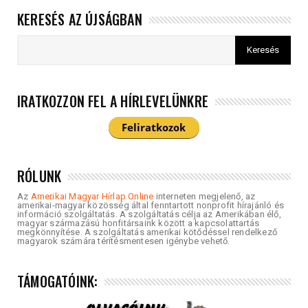
KERESÉS AZ ÚJSÁGBAN
IRATKOZZON FEL A HÍRLEVELÜNKRE
RÓLUNK
Az
Amerikai Magyar Hírlap Online
interneten megjelenő, az
amerikai-magyar közösség által fenntartott nonprofit hírajánló és
információ szolgáltatás. A szolgáltatás célja az Amerikában élő,
magyar származású honfitársaink között a kapcsolattartás
megkönnyítése. A szolgáltatás amerikai kötődéssel rendelkező
magyarok számára térítésmentesen igénybe vehető.
TÁMOGATÓINK: