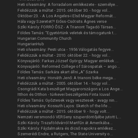
Heti olvasmány: A forradalom emlékezete - személye...
Felidézzük a múltat - 2015. október 30. - hogy vol...
Október 23. - A Los Angeles-i Első Magyar Reformát...
Hála vagy Szeretet?! Erőss-Csótsits Ágnes verse
Szíki Károly: FORRÓ ŐSZ - A Trianont Tagadó Társas...
Földes Tamás: “Egyetértünk veletek és támogatunk t...
Hungarian Community Church
HungarianHub
Heti olvasmány: Pesti utca - 1956 Válogatás fegyve...
Felidézzük a múltat - 2010. október 22. - hogy vol...
Könyvajánló: Farkas József György: Magyar emlékek ...
Könyvajánló: Reformed College of Sárospatak – ango...
Földes Tamás: Sarkára akart állni „A” Szarka
Heti olvasmány: Horváth Jenő: A trianoni béke mega...
Felidézzük a múltat - 2005. október 14. - hogy vol...
Csongrádi Kata beszélget Magyarországon a Los Ange...
Itthon és Otthon - túrkevei beszélgetés Finta Icuval
Földes Tamás: Győztesek vagy vesztesek - avagy nin...
Heti olvasmány: Kossuth Lajos: Sketch of the life ...
Felidézzük a múltat - 2015. október 9. - hogy volt...
Nemzeti versmondó VERSeny szuperdöntőjébe jutott L...
Szíki Károly: Tiszaföldvárról Martfűn át Amerikába...
Szíki Károly: Fájdalmakra és dicső napokra emlékez...
Szemerédi Endre, a Rutgers, The State University o...