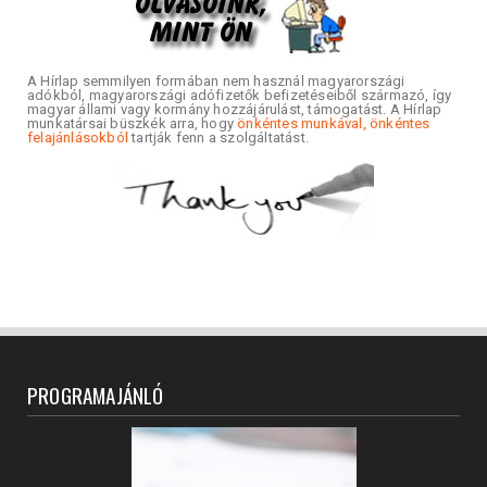
A Hírlap semmilyen formában nem használ magyarországi
adókból, magyarországi adófizetők befizetéseiből származó, így
magyar állami vagy kormány hozzájárulást, támogatást. A Hírlap
munkatársai büszkék arra, hogy
önkéntes munkával, önkéntes
felajánlásokból
tartják fenn a szolgáltatást.
PROGRAMAJÁNLÓ