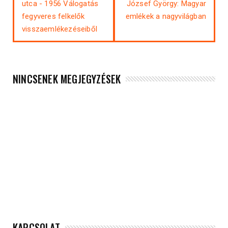
utca - 1956 Válogatás
József György: Magyar
fegyveres felkelők
emlékek a nagyvilágban
visszaemlékezéseiből
NINCSENEK MEGJEGYZÉSEK
KAPCSOLAT