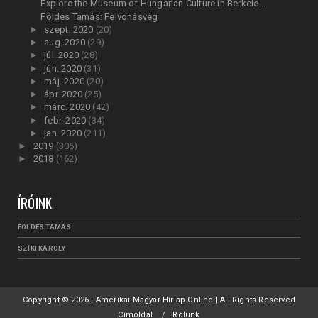
Explore the Museum of Hungarian Culture in Berkele...
Földes Tamás: Felvonásvég
►
szept. 2020
(20)
►
aug. 2020
(29)
►
júl. 2020
(28)
►
jún. 2020
(31)
►
máj. 2020
(20)
►
ápr. 2020
(25)
►
márc. 2020
(42)
►
febr. 2020
(34)
►
jan. 2020
(211)
►
2019
(306)
►
2018
(162)
ÍRÓINK
FÖLDES TAMÁS
SZÍKI KÁROLY
Copyright ©
2026 | Amerikai Magyar Hírlap Online | All Rights Reserved
Címoldal
Rólunk