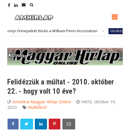
nyi Ünnepeket Kíván a William Penn Association
Futur
Hirdető
Felidézzük a múltat - 2010. október
22. - hogy volt 10 éve?
Amerikai Magyar Hirlap Online
hétfő, október 19,
2020
Múltidéző