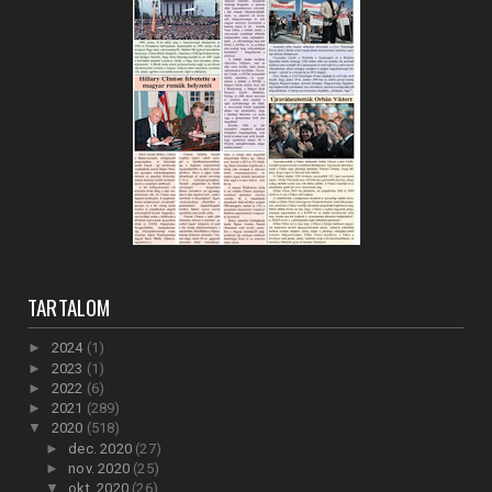
TARTALOM
►
2024
(1)
►
2023
(1)
►
2022
(6)
►
2021
(289)
▼
2020
(518)
►
dec. 2020
(27)
►
nov. 2020
(25)
▼
okt. 2020
(26)