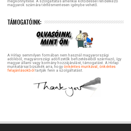
megkönnyítése. A szolgáltatás amerikai kötődéssel rendelkező
magyarok számára térítésmentesen igénybe vehető.
TÁMOGATÓINK:
A Hírlap semmilyen formában nem használ magyarországi
adókból, magyarországi adófizetők befizetéseiből származó, így
magyar állami vagy kormány hozzájárulást, támogatást. A Hírlap
munkatársai büszkék arra, hogy
önkéntes munkával, önkéntes
felajánlásokból
tartják fenn a szolgáltatást.