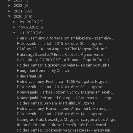
►
2023
(1)
►
2022
(6)
►
2021
(289)
▼
2020
(518)
►
dec. 2020
(27)
►
nov. 2020
(25)
▼
okt. 2020
(26)
Heti olvasmány: A forradalom emlékezete - személye...
Felidézzük a múltat - 2015. október 30. - hogy vol...
Október 23. - A Los Angeles-i Első Magyar Reformát...
Hála vagy Szeretet?! Erőss-Csótsits Ágnes verse
Szíki Károly: FORRÓ ŐSZ - A Trianont Tagadó Társas...
Földes Tamás: “Egyetértünk veletek és támogatunk t...
Hungarian Community Church
HungarianHub
Heti olvasmány: Pesti utca - 1956 Válogatás fegyve...
Felidézzük a múltat - 2010. október 22. - hogy vol...
Könyvajánló: Farkas József György: Magyar emlékek ...
Könyvajánló: Reformed College of Sárospatak – ango...
Földes Tamás: Sarkára akart állni „A” Szarka
Heti olvasmány: Horváth Jenő: A trianoni béke mega...
Felidézzük a múltat - 2005. október 14. - hogy vol...
Csongrádi Kata beszélget Magyarországon a Los Ange...
Itthon és Otthon - túrkevei beszélgetés Finta Icuval
Földes Tamás: Győztesek vagy vesztesek - avagy nin...