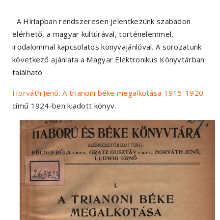
A Hírlapban rendszeresen jelentkezünk szabadon
elérhető, a magyar kultúrával, történelemmel,
irodalommal kapcsolatos könyvajánlóval. A sorozatunk
következő ajánlata a Magyar Elektronikus Könyvtárban
található
Horváth Jenő: A trianoni béke megalkotása 1915-1920
című 1924-ben kiadott könyv.