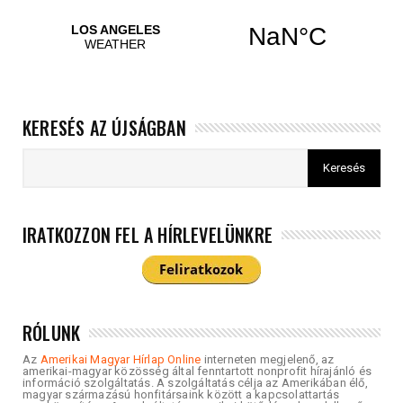
KERESÉS AZ ÚJSÁGBAN
IRATKOZZON FEL A HÍRLEVELÜNKRE
RÓLUNK
Az
Amerikai Magyar Hírlap Online
interneten megjelenő, az
amerikai-magyar közösség által fenntartott nonprofit hírajánló és
információ szolgáltatás. A szolgáltatás célja az Amerikában élő,
magyar származású honfitársaink között a kapcsolattartás