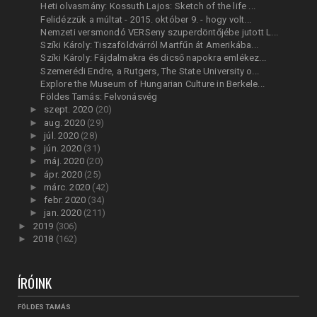
Heti olvasmány: Kossuth Lajos: Sketch of the life ...
Felidézzük a múltat - 2015. október 9. - hogy volt...
Nemzeti versmondó VERSeny szuperdöntőjébe jutott L...
Szíki Károly: Tiszaföldvárról Martfűn át Amerikába...
Szíki Károly: Fájdalmakra és dicső napokra emlékez...
Szemerédi Endre, a Rutgers, The State University o...
Explore the Museum of Hungarian Culture in Berkele...
Földes Tamás: Felvonásvég
►
szept. 2020
(20)
►
aug. 2020
(29)
►
júl. 2020
(28)
►
jún. 2020
(31)
►
máj. 2020
(20)
►
ápr. 2020
(25)
►
márc. 2020
(42)
►
febr. 2020
(34)
►
jan. 2020
(211)
►
2019
(306)
►
2018
(162)
ÍRÓINK
FÖLDES TAMÁS