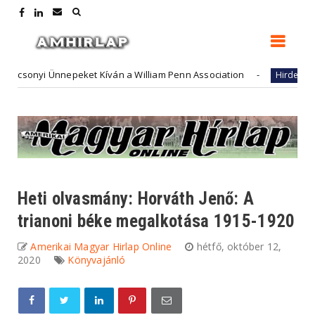
nyi Ünnepeket Kíván a William Penn Association
Futur
Hirdető
Heti olvasmány: Horváth Jenő: A
trianoni béke megalkotása 1915-1920
Amerikai Magyar Hirlap Online
hétfő, október 12,
2020
Könyvajánló