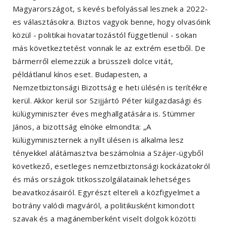
Magyarországot, s kevés befolyással lesznek a 2022-
es választásokra. Biztos vagyok benne, hogy olvasóink
közül - politikai hovatartozástól függetlenül - sokan
más következtetést vonnak le az extrém esetből. De
bármerről elemezzük a brüsszeli dolce vitát,
példátlanul kínos eset. Budapesten, a
Nemzetbiztonsági Bizottság e heti ülésén is terítékre
kerül. Akkor kerül sor Szijjártó Péter külgazdasági és
külügyminiszter éves meghallgatására is. Stümmer
János, a bizottság elnöke elmondta: „A
külügyminiszternek a nyílt ülésen is alkalma lesz
tényekkel alátámasztva beszámolnia a Szájer-ügyből
következő, esetleges nemzetbiztonsági kockázatokról
és más országok titkosszolgálatainak lehetséges
beavatkozásairól. Egyrészt eltereli a közfigyelmet a
botrány valódi magváról, a politikusként kimondott
szavak és a magánemberként viselt dolgok közötti