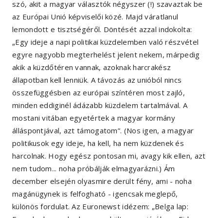
szó, akit a magyar választók négyszer (!) szavaztak be
az Európai Unió képviselői közé. Majd váratlanul
lemondott e tisztségéről. Döntését azzal indokolta:
„Egy ideje a napi politikai küzdelemben való részvétel
egyre nagyobb megterhelést jelent nekem, márpedig
akik a küzdőtéren vannak, azoknak harcrakész
állapotban kell lenniük. A távozás az unióból nincs
összefüggésben az európai színtéren most zajló,
minden eddiginél ádázabb küzdelem tartalmával. A
mostani vitában egyetértek a magyar kormány
álláspontjával, azt támogatom”. (Nos igen, a magyar
politikusok egy ideje, ha kell, ha nem küzdenek és
harcolnak. Hogy egész pontosan mi, avagy kik ellen, azt
nem tudom... noha próbálják elmagyarázni.) Ám
december elsején olyasmire derült fény, ami - noha
magánügynek is felfogható - igencsak meglepő,
különös fordulat. Az Euronewst idézem: „Belga lap: