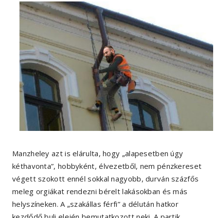
Manzheley azt is elárulta, hogy „alapesetben úgy
kéthavonta”, hobbyként, élvezetből, nem pénzkereset
végett szokott ennél sokkal nagyobb, durván százfős
meleg orgiákat rendezni bérelt lakásokban és más
helyszíneken. A „szakállas férfi” a délután hatkor
kezdődő buli elején bemutatkozott neki. A partik