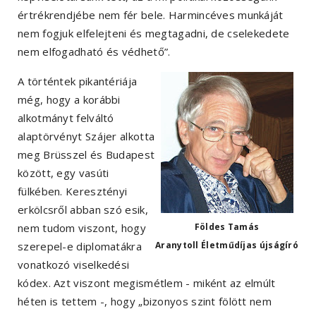
értrékrendjébe nem fér bele. Harmincéves munkáját
nem fogjuk elfelejteni és megtagadni, de cselekedete
nem elfogadható és védhető”.
A történtek pikantériája
még, hogy a korábbi
alkotmányt felváltó
alaptörvényt Szájer alkotta
meg Brüsszel és Budapest
között, egy vasúti
fülkében. Keresztényi
erkölcsről abban szó esik,
nem tudom viszont, hogy
Földes Tamás
szerepel-e diplomatákra
Aranytoll Életműdíjas újságíró
vonatkozó viselkedési
kódex. Azt viszont megismétlem - miként az elmúlt
héten is tettem -, hogy „bizonyos szint fölött nem