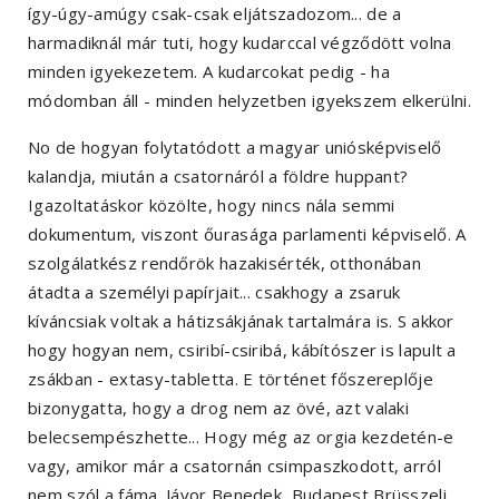
így-úgy-amúgy csak-csak eljátszadozom... de a
harmadiknál már tuti, hogy kudarccal végződött volna
minden igyekezetem. A kudarcokat pedig - ha
módomban áll - minden helyzetben igyekszem elkerülni.
No de hogyan folytatódott a magyar uniósképviselő
kalandja, miután a csatornáról a földre huppant?
Igazoltatáskor közölte, hogy nincs nála semmi
dokumentum, viszont őurasága parlamenti képviselő. A
szolgálatkész rendőrök hazakisérték, otthonában
átadta a személyi papírjait... csakhogy a zsaruk
kíváncsiak voltak a hátizsákjának tartalmára is. S akkor
hogy hogyan nem, csiribí-csiribá, kábítószer is lapult a
zsákban - extasy-tabletta. E történet főszereplője
bizonygatta, hogy a drog nem az övé, azt valaki
belecsempészhette... Hogy még az orgia kezdetén-e
vagy, amikor már a csatornán csimpaszkodott, arról
nem szól a fáma. Jávor Benedek, Budapest Brüsszeli