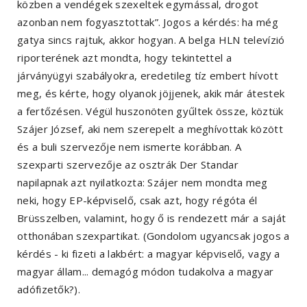
közben a vendégek szexeltek egymással, drogot
azonban nem fogyasztottak”. Jogos a kérdés: ha még
gatya sincs rajtuk, akkor hogyan. A belga HLN televízió
riporterének azt mondta, hogy tekintettel a
járványügyi szabályokra, eredetileg tíz embert hívott
meg, és kérte, hogy olyanok jöjjenek, akik már átestek
a fertőzésen. Végül huszonöten gyűltek össze, köztük
Szájer József, aki nem szerepelt a meghívottak között
és a buli szervezője nem ismerte korábban. A
szexparti szervezője az osztrák Der Standar
napilapnak azt nyilatkozta: Szájer nem mondta meg
neki, hogy EP-képviselő, csak azt, hogy régóta él
Brüsszelben, valamint, hogy ő is rendezett már a saját
otthonában szexpartikat. (Gondolom ugyancsak jogos a
kérdés - ki fizeti a lakbért: a magyar képviselő, vagy a
magyar állam... demagóg módon tudakolva a magyar
adófizetők?).