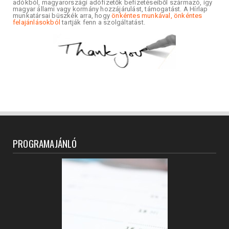
adókból, magyarországi adófizetők befizetéseiből származó, így
magyar állami vagy kormány hozzájárulást, támogatást. A Hírlap
munkatársai büszkék arra, hogy
önkéntes munkával, önkéntes
felajánlásokból
tartják fenn a szolgáltatást.
PROGRAMAJÁNLÓ