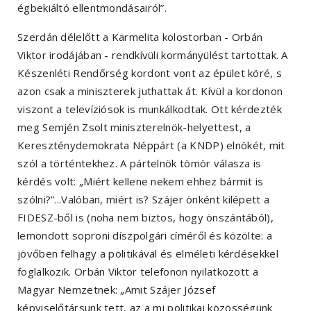
égbekiáltó ellentmondásairól”.
Szerdán délelőtt a Karmelita kolostorban - Orbán
Viktor irodájában - rendkívüli kormányülést tartottak. A
Készenléti Rendőrség kordont vont az épület köré, s
azon csak a miniszterek juthattak át. Kívül a kordonon
viszont a televíziósok is munkálkodtak. Ott kérdezték
meg Semjén Zsolt miniszterelnök-helyettest, a
Kereszténydemokrata Néppárt (a KNDP) elnökét, mit
szól a történtekhez. A pártelnök tömör válasza is
kérdés volt: „Miért kellene nekem ehhez bármit is
szólni?”...Valóban, miért is? Szájer önként kilépett a
FIDESZ-ből is (noha nem biztos, hogy önszántából),
lemondott soproni díszpolgári címéről és közölte: a
jövőben felhagy a politikával és elméleti kérdésekkel
foglalkozik. Orbán Viktor telefonon nyilatkozott a
Magyar Nemzetnek: „Amit Szájer József
képviselőtársunk tett, az a mi politikai közösségünk