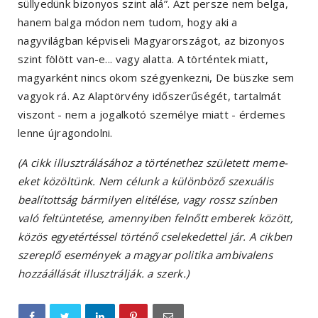
süllyedünk bizonyos szint alá”. Azt persze nem belga,
hanem balga módon nem tudom, hogy aki a
nagyvilágban képviseli Magyarországot, az bizonyos
szint fölött van-e... vagy alatta. A történtek miatt,
magyarként nincs okom szégyenkezni, De büszke sem
vagyok rá. Az Alaptörvény időszerűségét, tartalmát
viszont - nem a jogalkotó személye miatt - érdemes
lenne újragondolni.
(A cikk illusztrálásához a történethez született meme-
eket közöltünk. Nem célunk a különböző szexuális
bealítottság bármilyen elitélése, vagy rossz színben
való feltüntetése, amennyiben felnőtt emberek között,
közös egyetértéssel történő cselekedettel jár. A cikben
szereplő események a magyar politika ambivalens
hozzáállását illusztrálják. a szerk.)