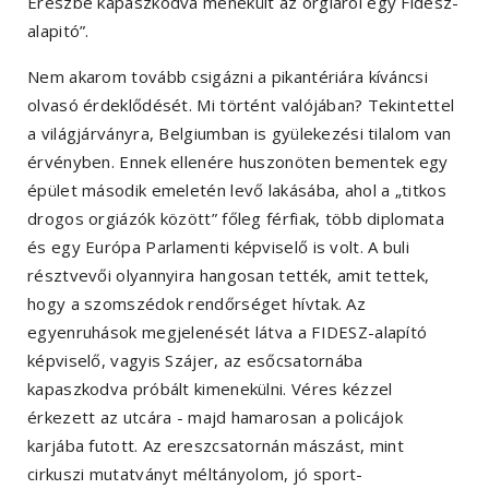
Ereszbe kapaszkodva menekült az orgiáról egy Fidesz-
alapitó”.
Nem akarom tovább csigázni a pikantériára kíváncsi
olvasó érdeklődését. Mi történt valójában? Tekintettel
a világjárványra, Belgiumban is gyülekezési tilalom van
érvényben. Ennek ellenére huszonöten bementek egy
épület második emeletén levő lakásába, ahol a „titkos
drogos orgiázók között” főleg férfiak, több diplomata
és egy Európa Parlamenti képviselő is volt. A buli
résztvevői olyannyira hangosan tették, amit tettek,
hogy a szomszédok rendőrséget hívtak. Az
egyenruhások megjelenését látva a FIDESZ-alapító
képviselő, vagyis Szájer, az esőcsatornába
kapaszkodva próbált kimenekülni. Véres kézzel
érkezett az utcára - majd hamarosan a policájok
karjába futott. Az ereszcsatornán mászást, mint
cirkuszi mutatványt méltányolom, jó sport-