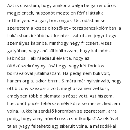
Azt is olvastam, hogy amikor a balga belga rendőrök
megjelentek, huszonöt meztelen férfit láttak a
tetthelyen. Ha igaz, borzongok. Uszodákban se
szerettem a közös öltözőket - törzspancsikolómban, a
Lukácsban, inkább hat forintért váltottam jegyet egy-
személyes kabinba, minthogy négy friccsért, vizes
gatyában, vagy anélkül kiáltozzam, hogy kabinóós-
kabinóós!... aki ráadásul elvárta, hogy az
öltözőszekrény nyitását egy, vagy két forintos
borravalóval jutalmazzam. Ha pedig nem buli volt,
hanem orgia, akkor brrrr... S mára már nyilvánvaló, hogy
ott bizony szexparti volt, méghozzá nemzetközi,
amelyben több diplomata is részt vett. Azt hiszem,
huszonöt pucér fehérszemély közé se merészkedtem
volna. Kukkolni serdülő koromban se szerettem, arra
pedig, hogy annyi nővel rosszcsontkodjak? Az elsővel
talán (vagy feltehetőleg) sikerült volna, a másodikkal