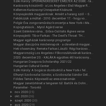
Szíki Károly: OPERAÉNEKESEKET EMELTEK AZ ÉGBE - tá...
Karácsony köszöntő - a Los Angeles-i Első Magyar R...
Kellemes Karácsonyi Ünnepeket Kívánunk
Könyvajándék magyaroknak: Amiért a harang szól – S...
Felidézzük a múltat - 2010. december 17. - hogy vo...
Polgár Éva zongoraművész koncertje a New York-i Ma...
Kopogtatások... Myrol Agárd verse
Szent Esténkre várva… Erőss-Csótsits Ágnes verse
Könyvajánló: Tibor Farkas - The Devil’s Throat: TH...
Magyar egyházak karácsonyi programjai
Magyar diaszpóra mindennapok - a clevelandi magyar...
Heti olvasmány: Remete Farkas László: Régi karácso...
Magyarország Los Angeles-i Főkonzulátusának karács...
2020. december 20. - KALÁKA együttes élő karácsony...
Hungarian Diaspora Scholarship 2021/22
Hungarian Cultural Center
Szíki Károly: A bogácsi domboktól a New York-i fel...
Elhunyt Szoboszlai Sándor, a Szoboszlai Sándor Dél...
Földes Tamás: Képviselő az ereszcsatornán
Magyar zenetörténet a tengeren túl: Bartók és Dohn...
Paraméter - Torontó
►
nov. 2020
(25)
►
okt. 2020
(26)
►
szept. 2020
(20)
►
aug. 2020
(29)