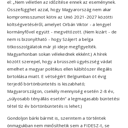
el: „Nem véletlen az időzítése ennek az eseménynek.
Összefügghet azzal, hogy Magyarország nem akar
kompromisszumot kötni az Unió 2021-2027 közötti
költségvetéséről, amelyet Orbán Viktor - a lengyel
kormányfővel együtt - megvétózott. (Nem kizárt - de
nem is bizonyítható - hogy Szájert a belga
titkosszolgálatok már jó ideje megfigyelték.
Magyarhonban sokan vélekednek ekként.) A hírek
között szerepel, hogy a brüsszeli ügyészség vádat
emelhet a magyar politikus ellen kábítószer illegális
birtoklása miatt. E vétségért Belgiumban öt évig
terjedő börtönbüntetés is kiszabható;
Magyarországon, csekély mennyiség esetén 2-8 év,
„súlyosabb tényállás esetén” a legmagasabb büntetési
tétel tíz év börtönbüntetés is lehet.)
Gondoljon bárki bármit is, szerintem a történtek
önmagukban nem minősíthetik sem a FIDESZ-t, se