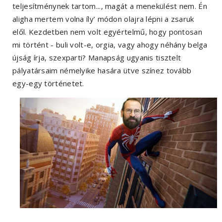
teljesítménynek tartom..., magát a menekülést nem. Én
aligha mertem volna íly’ módon olajra lépni a zsaruk
elől. Kezdetben nem volt egyértelmű, hogy pontosan
mi történt - buli volt-e, orgia, vagy ahogy néhány belga
újság írja, szexparti? Manapság ugyanis tisztelt
pályatársaim némelyike hasára ütve színez tovább
egy-egy történetet.