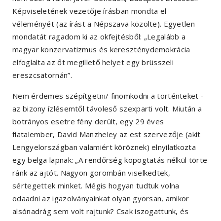
Képviseletének vezetője írásban mondta el
véleményét (az írást a Népszava közölte). Egyetlen
mondatát ragadom ki az okfejtésből: „Legalább a
magyar konzervatizmus és kereszténydemokrácia
elfoglalta az őt megillető helyet egy brüsszeli
ereszcsatornán”.
Nem érdemes szépítgetni/ finomkodni a történteket -
az bizony ízlésemtől távoleső szexparti volt. Miután a
botrányos esetre fény derült, egy 29 éves
fiatalember, David Manzheley az est szervezője (akit
Lengyelországban valamiért köröznek) elnyilatkozta
egy belga lapnak: „A rendőrség kopogtatás nélkül törte
ránk az ajtót. Nagyon gorombán viselkedtek,
sértegettek minket. Mégis hogyan tudtuk volna
odaadni az igazolványainkat olyan gyorsan, amikor
alsónadrág sem volt rajtunk? Csak iszogattunk, és