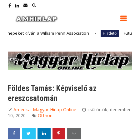
ván a William Penn Association
FutureArt - adóügyek 
Hirdető
Földes Tamás: Képviselő az
ereszcsatornán
Amerikai Magyar Hirlap Online
csütörtök, december
10, 2020
Otthon