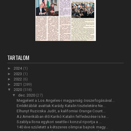
TARTALOM
►
2024
(1)
►
2023
(1)
►
2022
(6)
►
2021
(289)
▼
2020
(518)
▼
dec. 2020
(27)
Megjelent a Los Angeles-i magyarság összefogásával...
Emléktáblát avattak Karády Katalin tiszteletére Ne...
Elhunyt Ruzicska Judit, a kaliforniai Orange Count...
Az Amerikában élő Karikó Katalin felfedezése is ke...
Szablya Ilona egykori seattle-i konzul riportja a ...
140 éve született a kétszeres olimpiai bajnok magy...