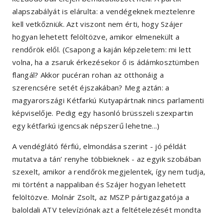
alapszabályát is elárulta: a vendégeknek meztelenre
kell vetkőzniük. Azt viszont nem érti, hogy Szájer
hogyan lehetett felöltözve, amikor elmenekült a
rendőrök elől. (Csapong a kaján képzeletem: mi lett
volna, ha a zsaruk érkezésekor ő is ádámkosztümben
flangál? Akkor pucéran rohan az otthonáig a
szerencsére setét éjszakában? Meg aztán: a
magyarországi Kétfarkú Kutyapártnak nincs parlamenti
képviselője. Pedig egy hasonló brüsszeli szexpartin
egy kétfarkú igencsak népszerű lehetne...)
A vendéglátó férfiú, elmondása szerint - jó példát
mutatva a tán’ renyhe többieknek - az egyik szobában
szexelt, amikor a rendőrök megjelentek, így nem tudja,
mi történt a nappaliban és Szájer hogyan lehetett
felöltözve. Molnár Zsolt, az MSZP pártigazgatója a
baloldali ATV televíziónak azt a feltételezését mondta