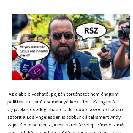
Az alább olvasható, pajzán történetet nem óhajtom
politikai „no-lám” eseménnyé kerekíteni. Kacagtató
vígjátékot esetleg írhatnék, de többé-kevésbé hasonló
sztorit a Los Angelesben is többünk által ismert Andy
Vajna filmproducer - „A miniszter félrelép” címmel - már
jegyzett, két nagy tehetségű budapesti színész, Kern