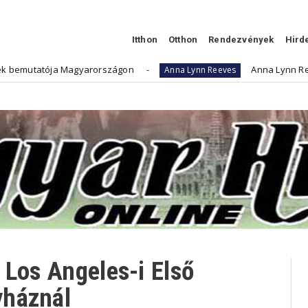
Itthon
Otthon
Rendezvények
Hird
gyarországon
Anna Lynn Reeves filmajánlója:
Anna Lynn Reeves
 Los Angeles-i Első
yháznál