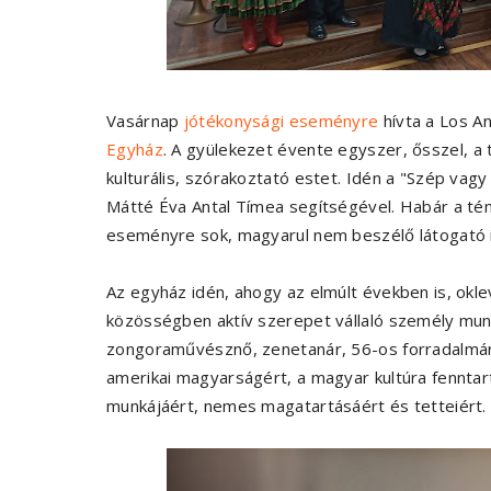
Vasárnap
jótékonysági eseményre
hívta a Los A
Egyház
. A gyülekezet évente egyszer, ősszel,
kulturális, szórakoztató estet. Idén a "Szép v
Mátté Éva Antal Tímea segítségével. Habár a tém
eseményre sok, magyarul nem beszélő látogató i
Az egyház idén, ahogy az elmúlt években is, okl
közösségben aktív szerepet vállaló személy munk
zongoraművésznő, zenetanár, 56-os forradalmár
amerikai magyarságért, a magyar kultúra fenntar
munkájáért, nemes magatartásáért és tetteiért.