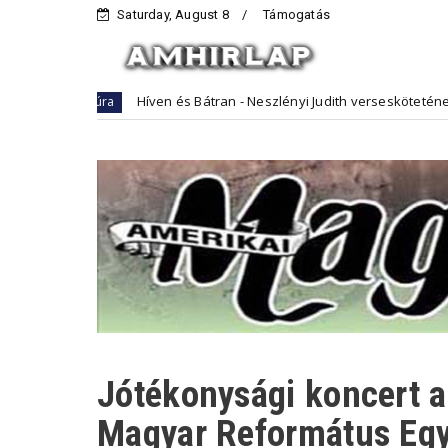
Saturday, August 8
Támogatás
Híven és Bátran - Neszlényi Judith verseskötetének bemutatója Ma
Jótékonysági koncert a
Magyar Református Eg