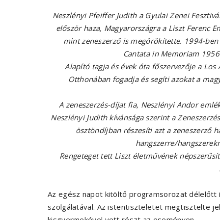
Neszlényi Pfeiffer Judith a Gyulai Zenei Fesztivá
először haza, Magyarországra a Liszt Ferenc
mint zeneszerző is megörökítette. 1994-be
Cantata in Memoriam 1956-
Alapító tagja és évek óta főszervezője a Lo
Otthonában fogadja és segíti azokat a mag
A zeneszerzés-díjat fia, Neszlényi Andor emlé
Neszlényi Judith kívánsága szerint a Zeneszerzé
ösztöndíjban részesíti azt a zeneszerző h
hangszerre/hangszerekr
Rengeteget tett Liszt életművének népszerűs
Az egész napot kitöltő programsorozat délelőtt i
szolgálatával. Az istentiszteletet megtisztelte je
kisgyermekével vett részt az eseményen.