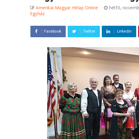
Amerikai Magyar Hirlap Online
hétfő, novemb
Egyház
Facebook
Twitter
Linkedin