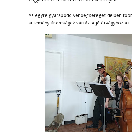
Az egyre gyarapodó vendégsereget délben többe
sütemény finomságok várták. A jó étvágyhoz a Hu