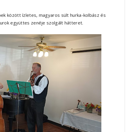
k között ízletes, magyaros sült hurka-kolbász és
rok együttes zenéje szolgált hátteret.