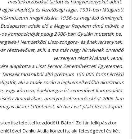
mesterkurzusokat tartott és hangversenyeket adott.
l egyik alapítója és vezetőségi tagja. 1991-ben látogatott
 Emlékmúzeum meghívására. 1956-os megrázó élményeit,
n Budapesten adták elő a Magyar Requiem című művét, a
os kompozícióját pedig 2006-ban Gyulán mutatták be.
s Angeles-i Nemzetközi Liszt-zongora- és énekversenynek.
yar résztvevőket, akik a ma már nagy hírnévnek örvendő
versenyen részt kívánnak venni.
kére alapította a Liszt Ferenc Zeneművészeti Egyetemen.
s Tanszék tanáraiból álló grémium 150.000 forint értékű
allgatót, aki a tanév során a legkiemelkedőbb akusztikus
e, vagy kórusra, énekhangra írt zeneművet komponálta.
ítéséért Amerikában, amelynek elismeréseként 2006-ban
magas állami kitüntetést, illetve Liszt plakettet is kapott.
stentisztelettel kezdődött Bátori Zoltán lelkipásztor
lenlétével Danku Attila konzul is, aki feleségével és két