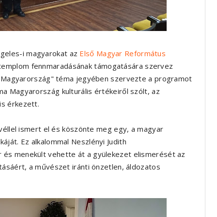
ngeles-i magyarokat az
Első Magyar Református
 a templom fennmaradásának támogatására szervez
agy Magyarország" téma jegyében szervezte a programot
a Magyarország kulturális értékeiről szólt, az
s érkezett.
evéllel ismert el és köszönte meg egy, a magyar
áját. Ez alkalommal Neszlényi Judith
 és menekült vehette át a gyülekezet elismerését az
tásáért, a művészet iránti önzetlen, áldozatos