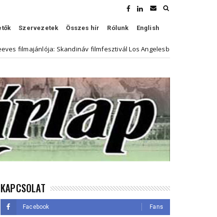
etők
Szervezetek
Összes hír
Rólunk
English
 Skandináv filmfesztivál Los Angelesben
Személyes PSZI
Hirdető
KAPCSOLAT
Facebook
Fans