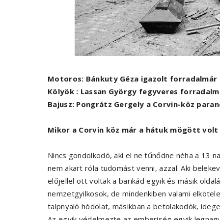
Motoros: Bánkuty Géza igazolt forradalmár
Kölyök : Lassan György fegyveres forradalm
Bajusz: Pongrátz Gergely a Corvin-köz para
Mikor a Corvin köz már a hátuk mögött volt
Nincs gondolkodó, aki el ne tűnődne néha a 13 
nem akart róla tudomást venni, azzal. Aki beleke
előjellel ott voltak a barikád egyik és másik old
nemzetgyilkosok, de mindenkiben valami elkötele
talpnyaló hódolat, másikban a betolakodók, ideg
Az egyik védelmezte az emberiség egyik legnagyob