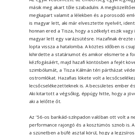
másik meg akart tőle szabadulni. A megközelítőe
megkapart valamit a lélekben és a porosodó eml
is magyar lett, aki már elvesztette nyelvét, ident
honnan ered a Tisza, hogy a székelyt eszik vag
magyar lett egy varázsütésre. Hazafinak érezte ma
lopta vissza a hatalomba. A köztes időben is csup
kihirdette a statáriumot és amikor elismerte a f
kézfogásáért, majd hazafi köntösben a fejét követ
szimbólumát, a Tisza Kálmán téri pártházat véde
ostromlókat. Hazafias lökete volt a lecsőcseléke
lecsőcselékezetteknek is. A becsületes ember és 
Aki kitartott a végsőkig, éppúgy hitte, hogy a jö
aki a lelőtte őt.
Az ’56-os barikád-színpadon valóban ott volt a 
performance rajongó és a kosztümös sznob is. A
a szünetben a büfé asztal körül, hogy a legzsíros