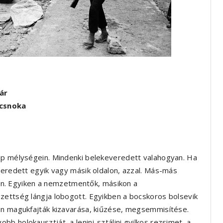
ár
ncsnoka
nap mélységein. Mindenki belekeveredett valahogyan. Ha
veredett egyik vagy másik oldalon, azzal. Más-más
alán. Egyiken a nemzetmentők, másikon a
zettség lángja lobogott. Egyikben a bocskoros bolsevik
en magukfajták kizavarása, kiűzése, megsemmisítése.
b holokausztját, a lenini-sztálini gyilkos rezsimet, a