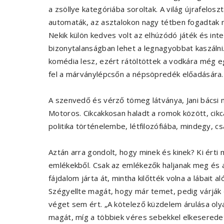
a zsöllye kategóriába soroltak. A világ újrafelos
automaták, az asztalokon nagy tétben fogadtak 
Nekik külön kedves volt az elhúzódó játék és int
bizonytalanságban lehet a legnagyobbat kaszáln
komédia lesz, ezért rátöltöttek a vodkára még e
fel a márványlépcsőn a népsöpredék előadására.
A szenvedő és vérző tömeg látványa, Jani bácsi m
Motoros. Cikcakkosan haladt a romok között, cikca
politika történelembe, létfilozófiába, mindegy, c
Aztán arra gondolt, hogy minek és kinek? Ki ért
emlékekből. Csak az emlékezők haljanak meg és
fájdalom járta át, mintha kilőtték volna a lábait 
Szégyellte magát, hogy már temet, pedig várják 
véget sem ért. „A kötelező küzdelem árulása olya
magát, míg a többiek véres sebekkel elkeserede