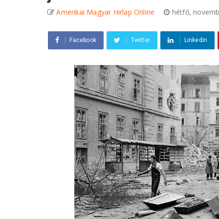
Amerikai Magyar Hirlap Online
hétfő, novemb
Facebook
Twitter
Linkedin