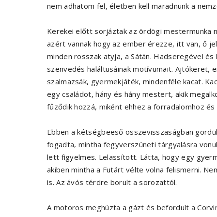
nem adhatom fel, életben kell maradnunk a nemzet
Kerekei előtt sorjáztak az ördögi mestermunka n
azért vannak hogy az ember érezze, itt van, ő j
minden rosszak atyja, a Sátán. Hadseregével és le
szenvedés haláltusáinak motívumait. Ajtókeret, e
szalmazsák, gyermekjáték, mindenféle kacat. Kac
egy családot, hány és hány mestert, akik megalk
fűződik hozzá, miként ehhez a forradalomhoz és 
Ebben a kétségbeeső összevisszaságban gördült
fogadta, mintha fegyverszüneti tárgyalásra vonult
lett figyelmes. Lelassított. Látta, hogy egy gyerm
akiben mintha a Futárt vélte volna felismerni. Ne
is. Az ávós térdre borult a sorozattól.
A motoros meghúzta a gázt és befordult a Corvi