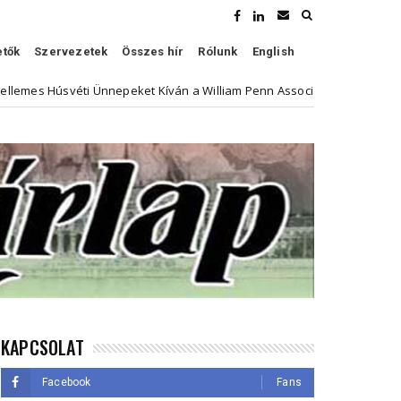
etők
Szervezetek
Összes hír
Rólunk
English
éti Ünnepeket Kíván a William Penn Association
Híven 
Kultúra
KAPCSOLAT
Facebook
Fans