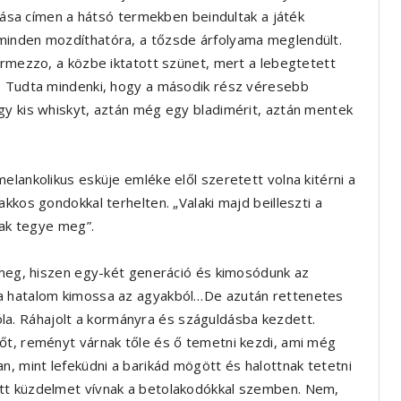
ztása címen a hátsó termekben beindultak a játék
minden mozdíthatóra, a tőzsde árfolyama meglendült.
ermezzo, a közbe iktatott szünet, mert a lebegtetett
i. Tudta mindenki, hogy a második rész véresebb
gy kis whiskyt, aztán még egy bladimérit, aztán mentek
elankolikus esküje emléke elől szeretett volna kitérni a
kkos gondokkal terhelten. „Valaki majd beilleszti a
sak tegye meg”.
i meg, hiszen egy-két generáció és kimosódunk az
 a hatalom kimossa az agyakból…De azután rettenetes
alóla. Ráhajolt a kormányra és száguldásba kezdett.
őt, reményt várnak tőle és ő temetni kezdi, ami még
n, mint lefeküdni a barikád mögött és halottnak tetetni
tt küzdelmet vívnak a betolakodókkal szemben. Nem,