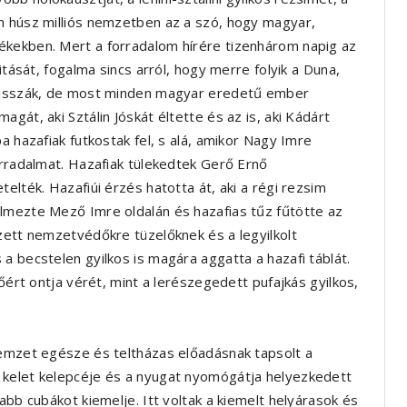
n húsz milliós nemzetben az a szó, hogy magyar,
ékekben. Mert a forradalom hírére tizenhárom napig az
itását, fogalma sincs arról, hogy merre folyik a Duna,
y isszák, de most minden magyar eredetű ember
gát, aki Sztálin Jóskát éltette és az is, aki Kádárt
a hazafiak futkostak fel, s alá, amikor Nagy Imre
orradalmat. Hazafiak tülekedtek Gerő Ernő
elték. Hazafiúi érzés hatotta át, aki a régi rezsim
lmezte Mező Imre oldalán és hazafias tűz fűtötte az
zett nemzetvédőkre tüzelőknek és a legyilkolt
a becstelen gyilkos is magára aggatta a hazafi táblát.
vőért ontja vérét, mint a lerészegedett pufajkás gyilkos,
nemzet egésze és teltházas előadásnak tapsolt a
 kelet kelepcéje és a nyugat nyomógátja helyezkedett
abb cubákot kiemelje. Itt voltak a kiemelt helyárasok és