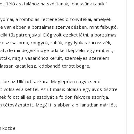
 ítélő asztalához ha szólítanak, lehessünk tanúk.”
yomai, a rombolás rettenetes bizonyítékai, amelyek
ele van ebben a borzalmas szenvedésben, mint felbujtó,
lki tűzpatronjaival. Elég volt ezeket látni, a borzalmas
reszcsatorna, rongyok, ruhák, egy lyukas karosszék,
at, de mindegyik mögé oda kell képzelni egy embert,
ották, míg a vásárlóhoz került, személyes szerelem
lassan kacat lesz, kidobandó törött bögre.
 be az Üllői út sarkára. Meglepően nagy csend
 volna el a két fél. Az út másik oldalán egy ávós tisztre
ek fölött áll és pisztolyát a földön fekvőre szorítja,
m tétovázhatott. Megállt, s abban a pillanatban már lőtt
n közbe.