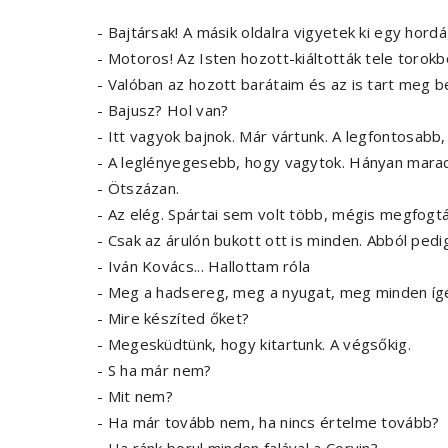
- Bajtársak! A másik oldalra vigyetek ki egy hordá
- Motoros! Az Isten hozott-kiáltották tele torokbó
- Valóban az hozott barátaim és az is tart meg b
- Bajusz? Hol van?
- Itt vagyok bajnok. Már vártunk. A legfontosabb, 
- A leglényegesebb, hogy vagytok. Hányan mara
- Ötszázan.
- Az elég. Spártai sem volt több, mégis megfogtá
- Csak az árulón bukott ott is minden. Abból pedig
- Iván Kovács... Hallottam róla
- Meg a hadsereg, meg a nyugat, meg minden íg
- Mire készíted őket?
- Megesküdtünk, hogy kitartunk. A végsőkig.
- S ha már nem?
- Mit nem?
- Ha már tovább nem, ha nincs értelme tovább?