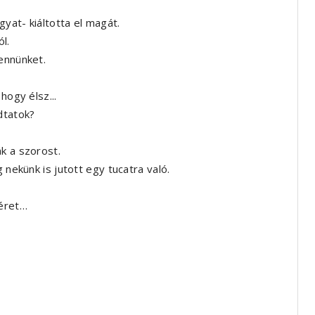
gyat- kiáltotta el magát.
l.
ennünket.
hogy élsz...
dtatok?
k a szorost.
 nekünk is jutott egy tucatra való.
éret…