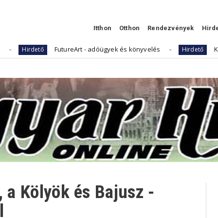
Itthon
Otthon
Rendezvények
Hird
FutureArt - adóügyek és könyvelés
Kellemes Húsv
tő
Hirdető
, a Kölyök és Bajusz -
l