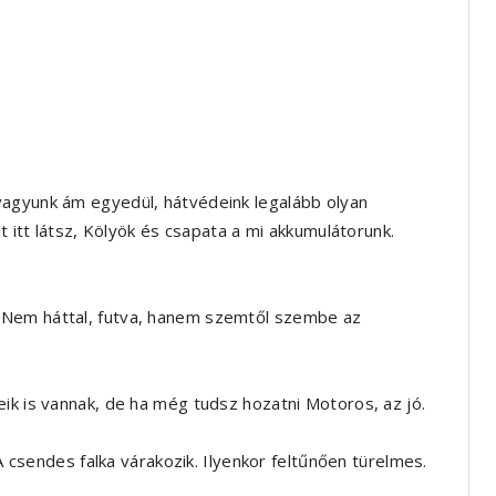
vagyunk ám egyedül, hátvédeink legalább olyan
t itt látsz, Kölyök és csapata a mi akkumulátorunk.
 Nem háttal, futva, hanem szemtől szembe az
ik is vannak, de ha még tudsz hozatni Motoros, az jó.
 A csendes falka várakozik. Ilyenkor feltűnően türelmes.