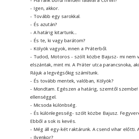
- Ha ránk borul minden falával a Corvin?
- Igen, akkor.
- Tovább egy sarokkal.
- És azután?
- A határig kitartunk...
- És te, ki vagy barátom?
- Kölyök vagyok, innen a Práterből.
- Tudod, Motoros - szólt közbe Bajusz- mi nem 
elszántak, mint mi. A Práter utca parancsnoka, aki
Rájuk a legvégsőkig számítunk.
- És tovább mentek, valóban, Kölyök?
- Mondtam. Egészen a határig, szemtől szembe!
ellenséggel.
- Micsoda különbség.
- És különlegesség- szólt közbe Bajusz. Fegyvere
Ebből a sok is kevés.
- Még áll egy-két raktárunk. A csend vihar előtti.
- Ilyenkor?