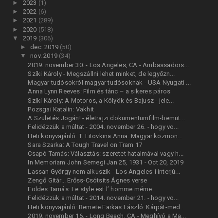
►
2023
(1)
►
2022
(6)
►
2021
(289)
►
2020
(518)
▼
2019
(306)
►
dec. 2019
(50)
▼
nov. 2019
(34)
2019. november 30. - Los Angeles, CA - Ambassadors...
Szíki Károly - Megszállni lehet minket, de legyőzn...
Magyar tudósokról magyar tudósoknak - USA Nyugati ...
Anna Lynn Reeves: Film és tánc – a sikeres páros
Szíki Károly: A Motoros, a Kölyök és Bajusz - jele...
Pozsgai Katalin: Vakhit
A Születés Jogán! - életrajzi dokumentumfilm-bemut...
Felidézzük a múltat - 2004. november 26. - hogy vo...
Heti könyvajánló: T. Litovkina Anna: Magyar közmon...
Sara Szarka: A Tough Travel on Tram 17
Csapó Tamás: Választás: szeretet hatalmával vagy h...
In Memoriam John Semegi Jan 25, 1931 - Oct 20, 2019
Lassan György nem alkuszik - Los Angeles-i interjú...
Zengő Gitár... Erőss-Csótsits Ágnes verse
Földes Tamás: Le style est l’ homme méme
Felidézzük a múltat - 2014. november 21. - hogy vo...
Heti könyvajánló: Remete Farkas László: Kárpát-med...
2019. november 16. - Long Beach, CA - Meghívó a Ma...