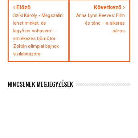
Előző
Következő
Szíki Károly - Megszállni
Anna Lynn Reeves: Film
lehet minket, de
és tánc – a sikeres
legyőzni sohasem! -
páros
emlékezés Dömötör
Zoltán olimpiai bajnok
vízilabdázóra
NINCSENEK MEGJEGYZÉSEK