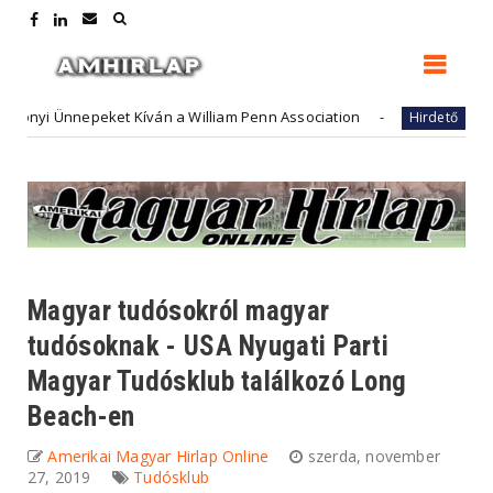
nnepeket Kíván a William Penn Association
FutureArt 
Hirdető
Magyar tudósokról magyar
tudósoknak - USA Nyugati Parti
Magyar Tudósklub találkozó Long
Beach-en
Amerikai Magyar Hirlap Online
szerda, november
27, 2019
Tudósklub