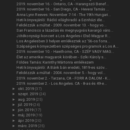
2019. november 16. - Ontario, CA - Harangszó Benef...
2019. november 16. - San Diego, CA - Hevesi Tamás ...
Anna Lynn Reeves: November 7-14 - The 19th Hungari...
Heti könyvajánló: Rádió világhiradó a Szinházi éle...
Felidézzük a múltat - 2009. november 13. - hogy vo...
San Francisco a lázadás és megnyugvás kavargó váro...
Jótékonysági koncert a Los Angeles-i Első Magyar R...
Los Angelesben 3 helyen emlékeztek az ’56-os forra...
Szépséges környezetben szépséges programok a Los A...
2019. november 10. - Hawthorne, CA - SZÉP VAGY MAG...
Élet az amerikai magyarok körében - Szíki Károly s...
Földes Tamás: Karinthy Mártonra emlékezem
Heti könyvajánló: A Bánk bán eredeti, 1819-es szöv...
Felidézzük a múltat - 2004. november 5. - hogy vol...
2019. november 2. - Tarzana, CA - FORR A DALOM - K...
2019. november 2. - Los Angeles. CA - 8-as és 49-e...
►
okt. 2019
(37)
►
szept. 2019
(24)
►
aug. 2019
(25)
►
júl. 2019
(24)
►
jún. 2019
(17)
►
máj. 2019
(19)
►
ápr. 2019
(20)
►
márc. 2019
(25)