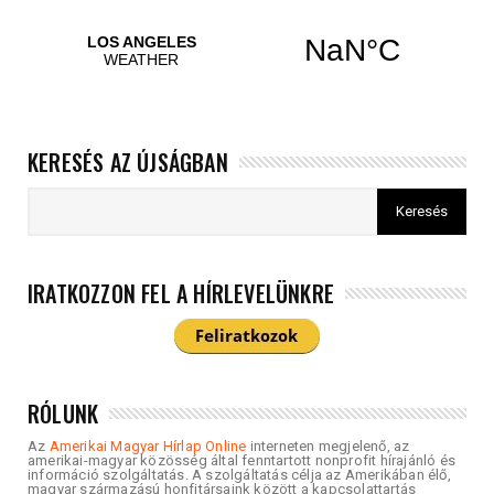
KERESÉS AZ ÚJSÁGBAN
IRATKOZZON FEL A HÍRLEVELÜNKRE
RÓLUNK
Az
Amerikai Magyar Hírlap Online
interneten megjelenő, az
amerikai-magyar közösség által fenntartott nonprofit hírajánló és
információ szolgáltatás. A szolgáltatás célja az Amerikában élő,
magyar származású honfitársaink között a kapcsolattartás