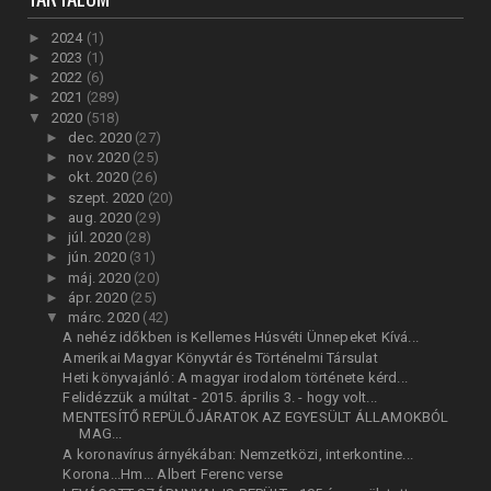
►
2024
(1)
►
2023
(1)
►
2022
(6)
►
2021
(289)
▼
2020
(518)
►
dec. 2020
(27)
►
nov. 2020
(25)
►
okt. 2020
(26)
►
szept. 2020
(20)
►
aug. 2020
(29)
►
júl. 2020
(28)
►
jún. 2020
(31)
►
máj. 2020
(20)
►
ápr. 2020
(25)
▼
márc. 2020
(42)
A nehéz időkben is Kellemes Húsvéti Ünnepeket Kívá...
Amerikai Magyar Könyvtár és Történelmi Társulat
Heti könyvajánló: A magyar irodalom története kérd...
Felidézzük a múltat - 2015. április 3. - hogy volt...
MENTESÍTŐ REPÜLŐJÁRATOK AZ EGYESÜLT ÁLLAMOKBÓL
MAG...
A koronavírus árnyékában: Nemzetközi, interkontine...
Korona...Hm... Albert Ferenc verse