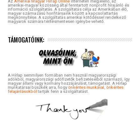
Az
Amerikai Magyar Hírlap Online
interneten megjelenő, az
amerikai-magyar közösség által fenntartott nonprofit hírajánló és
információ szolgáltatás. A szolgáltatás célja az Amerikában élő,
magyar származású honfitársaink között a kapcsolattartás
megkönnyítése. A szolgáltatás amerikai kötődéssel rendelkező
magyarok számára térítésmentesen igénybe vehető.
TÁMOGATÓINK:
A Hírlap semmilyen formában nem használ magyarországi
adókból, magyarországi adófizetők befizetéseiből származó, így
magyar állami vagy kormány hozzájárulást, támogatást. A Hírlap
munkatársai büszkék arra, hogy
önkéntes munkával, önkéntes
felajánlásokból
tartják fenn a szolgáltatást.