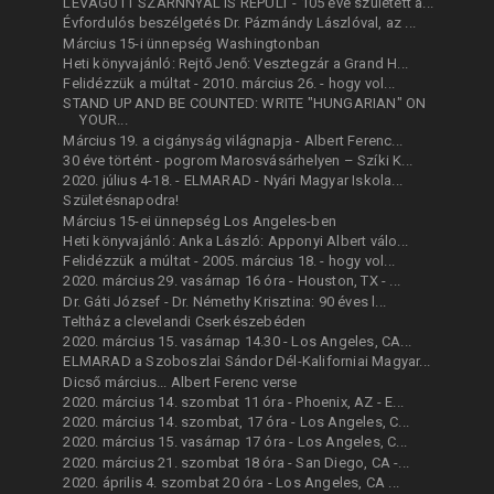
LEVÁGOTT SZÁRNNYAL IS REPÜLT - 105 éve született a...
Évfordulós beszélgetés Dr. Pázmándy Lászlóval, az ...
Március 15-i ünnepség Washingtonban
Heti könyvajánló: Rejtő Jenő: Vesztegzár a Grand H...
Felidézzük a múltat - 2010. március 26. - hogy vol...
STAND UP AND BE COUNTED: WRITE "HUNGARIAN" ON
YOUR...
Március 19. a cigányság világnapja - Albert Ferenc...
30 éve történt - pogrom Marosvásárhelyen – Szíki K...
2020. július 4-18. - ELMARAD - Nyári Magyar Iskola...
Születésnapodra!
Március 15-ei ünnepség Los Angeles-ben
Heti könyvajánló: Anka László: Apponyi Albert válo...
Felidézzük a múltat - 2005. március 18. - hogy vol...
2020. március 29. vasárnap 16 óra - Houston, TX - ...
Dr. Gáti József - Dr. Némethy Krisztina: 90 éves l...
Teltház a clevelandi Cserkészebéden
2020. március 15. vasárnap 14.30 - Los Angeles, CA...
ELMARAD a Szoboszlai Sándor Dél-Kaliforniai Magyar...
Dicső március... Albert Ferenc verse
2020. március 14. szombat 11 óra - Phoenix, AZ - E...
2020. március 14. szombat, 17 óra - Los Angeles, C...
2020. március 15. vasárnap 17 óra - Los Angeles, C...
2020. március 21. szombat 18 óra - San Diego, CA -...
2020. április 4. szombat 20 óra - Los Angeles, CA ...