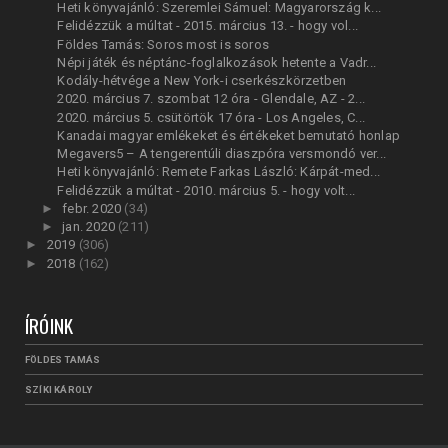
Heti könyvajánló: Szeremlei Sámuel: Magyarország k...
Felidézzük a múltat - 2015. március 13. - hogy vol...
Földes Tamás: Soros most is soros
Népi játék és néptánc-foglalkozások hetente a Vadr...
Kodály-hétvége a New York-i cserkészkörzetben
2020. március 7. szombat 12 óra - Glendale, AZ - 2...
2020. március 5. csütörtök 17 óra - Los Angeles, C...
Kanadai magyar emlékeket és értékeket bemutató honlap
Megavers5 – A tengerentúli diaszpóra versmondó ver...
Heti könyvajánló: Remete Farkas László: Kárpát-med...
Felidézzük a múltat - 2010. március 5. - hogy volt...
►
febr. 2020
(34)
►
jan. 2020
(211)
►
2019
(306)
►
2018
(162)
ÍRÓINK
FÖLDES TAMÁS
SZÍKI KÁROLY