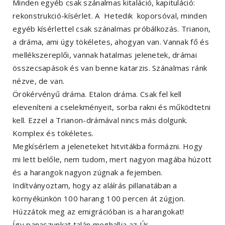
Minden egyéb csak szánalmas kitaláció, kapituláció:
rekonstrukció-kísérlet. A Hetedik koporsóval, minden
egyéb kísérlettel csak szánalmas próbálkozás. Trianon,
a dráma, ami úgy tökéletes, ahogyan van. Vannak fő és
mellékszereplői, vannak hatalmas jelenetek, drámai
összecsapások és van benne katarzis. Szánalmas ránk
nézve, de van.
Örökérvényű dráma. Etalon dráma. Csak fel kell
eleveníteni a cselekményeit, sorba rakni és működtetni
kell. Ezzel a Trianon-drámával nincs más dolgunk.
Komplex és tökéletes.
Megkísérlem a jeleneteket hitvitákba formázni. Hogy
mi lett belőle, nem tudom, mert nagyon magába húzott
és a harangok nagyon zúgnak a fejemben.
Indítványoztam, hogy az aláírás pillanatában a
környékünkön 100 harang 100 percen át zúgjon.
Húzzátok meg az emigrációban is a harangokat!
Így panaszunkat talán meghallja az Úr.