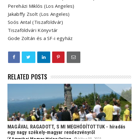
Pereházi Miklós (Los Angeles)
Jakabffy Zsolt (Los Angeles)
Soós Antal (Tiszaföldvár)
Tiszaföldvári Könyvtár
Gode Zoltán és a SF-i egyház
RELATED POSTS
MAGÁVAL RAGADOTT, S MI MEGHÓDÍTOTTUK - híradás
egy nagy székely-magyar rendezvényről
Amerikai Magyar Hirlap Online
Július 05, 2021