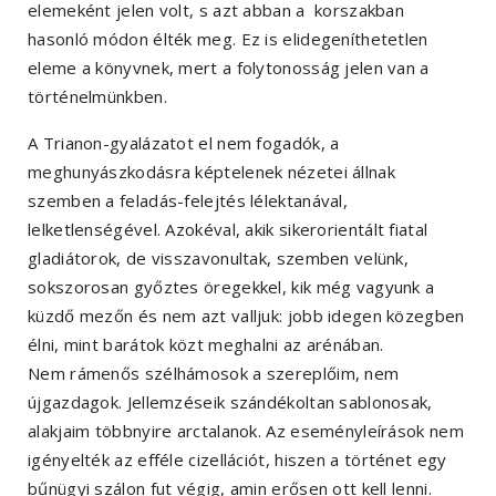
elemeként jelen volt, s azt abban a korszakban
hasonló módon élték meg. Ez is elidegeníthetetlen
eleme a könyvnek, mert a folytonosság jelen van a
történelmünkben.
A Trianon-gyalázatot el nem fogadók, a
meghunyászkodásra képtelenek nézetei állnak
szemben a feladás-felejtés lélektanával,
lelketlenségével. Azokéval, akik sikerorientált fiatal
gladiátorok, de visszavonultak, szemben velünk,
sokszorosan győztes öregekkel, kik még vagyunk a
küzdő mezőn és nem azt valljuk: jobb idegen közegben
élni, mint barátok közt meghalni az arénában.
Nem rámenős szélhámosok a szereplőim, nem
újgazdagok. Jellemzéseik szándékoltan sablonosak,
alakjaim többnyire arctalanok. Az eseményleírások nem
igényelték az efféle cizellációt, hiszen a történet egy
bűnügyi szálon fut végig, amin erősen ott kell lenni.