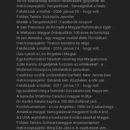
56-os szabadság szobor felállítására gyűjtenek Atl...
Heti könyvajánló: Tengerészet - Tansegédlet a hads...
Felidézzük a múltat - 2006. június 30. - hogy volt...
Földes Tamás: Sokcipős Jennifer
Mesék a Tengerentúlról - Facebook csoport
A San Francisco és Környéke Magyar Református Egyh...
A Welland-i Magyar Önképzőkör 100 éves évfordulójá...
Itt van Amerika - egy magyar család élete Floridában
Heti könyvajánló: Trianon kezdete és vége
Felidézzük a múltat - 2016. június 24. - hogy volt...
Újra nyitott a Los Angeles-i Magtár
Egy Kaliforniából feladott csomag útja Magyarorszá...
Szíki Károly: Engedjétek hozzám az emlékeket! - a ...
Midwesti Diaszpóra Iskolatábor júniusban
Cserkész-szülők próbatétele Garfield, New Jersey-ben
Heti könyvajánló: Simándi Irén: Küzdelem a nők par...
Felidézzük a múltat - 2011. június 17. - hogy volt...
Így született meg a Nemzeti Összetartozás Napja em...
A kanadai Strathroy-Caradoc magyar múltja
Dr. Karikó Katalin kapta a 100.000 dollárral járó ...
Kordokumentum - a Los Angeles-i 1956-os Szabadságs...
Amerikai-magyar támogatással megjelent Szíki Károl...
Az USA enyhítette a beutazási korlátozásokat Magya...
Földes Tamás: Schwarzenegger anyaszerepben
Heti könyvajánló: Bing Ede János: A cserkészet utm...