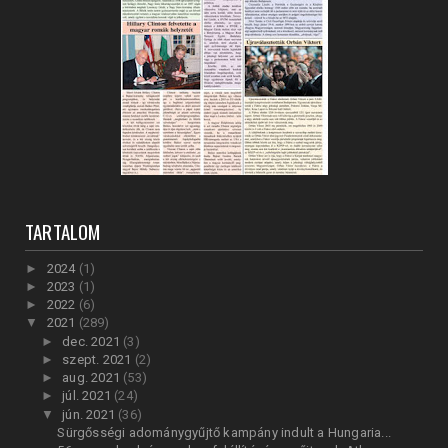
TARTALOM
►
2024
(1)
►
2023
(1)
►
2022
(6)
▼
2021
(289)
►
dec. 2021
(3)
►
szept. 2021
(2)
►
aug. 2021
(53)
►
júl. 2021
(24)
▼
jún. 2021
(36)
Sürgősségi adománygyűjtő kampány indult a Hungaria...