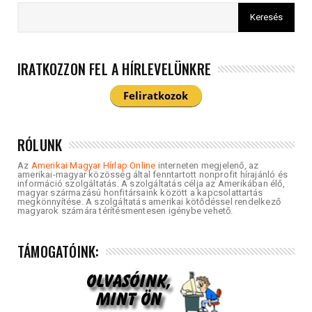
IRATKOZZON FEL A HÍRLEVELÜNKRE
RÓLUNK
Az
Amerikai Magyar Hírlap Online
interneten megjelenő, az
amerikai-magyar közösség által fenntartott nonprofit hírajánló és
információ szolgáltatás. A szolgáltatás célja az Amerikában élő,
magyar származású honfitársaink között a kapcsolattartás
megkönnyítése. A szolgáltatás amerikai kötődéssel rendelkező
magyarok számára térítésmentesen igénybe vehető.
TÁMOGATÓINK: