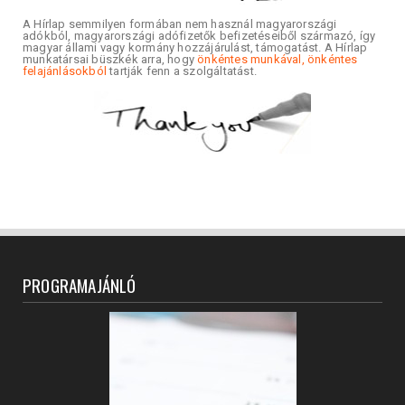
A Hírlap semmilyen formában nem használ magyarországi
adókból, magyarországi adófizetők befizetéseiből származó, így
magyar állami vagy kormány hozzájárulást, támogatást. A Hírlap
munkatársai büszkék arra, hogy
önkéntes munkával, önkéntes
felajánlásokból
tartják fenn a szolgáltatást.
PROGRAMAJÁNLÓ