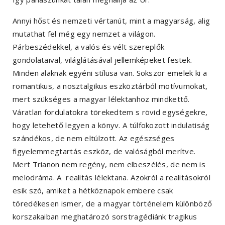
Annyi hőst és nemzeti vértanút, mint a magyarság, alig
mutathat fel még egy nemzet a világon.
Párbeszédekkel, a valós és vélt szereplők
gondolataival, világlátásával jellemképeket festek.
Minden alaknak egyéni stílusa van. Sokszor emelek ki a
romantikus, a nosztalgikus eszköztárból motívumokat,
mert szükséges a magyar lélektanhoz mindkettő.
Váratlan fordulatokra törekedtem s rövid egységekre,
hogy letehető legyen a könyv. A túlfokozott indulatiság
szándékos, de nem eltúlzott. Az egészséges
figyelemmegtartás eszköz, de valóságból merítve.
Mert Trianon nem regény, nem elbeszélés, de nem is
melodráma. A realitás lélektana. Azokról a realitásokról
esik szó, amiket a hétköznapok embere csak
töredékesen ismer, de a magyar történelem különböző
korszakaiban meghatározó sorstragédiánk tragikus