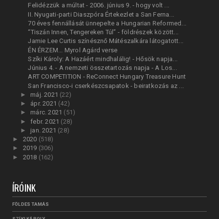
Felidézzük a múltat - 2006. június 9. - hogy volt ...
II. Nyugati-parti Diaszpóra Értekezlet a San Ferna...
70 éves fennállását ünnepelte a Hungarian Reformed...
“Tiszán Innen, Tengereken Túl” - földrészek között...
Jamie Lee Curtis színésznő Mátészalkára látogatott...
ÉN ÉRZEM... Myrol Agárd verse
Szíki Károly: A Hazáért mindhalálig! - Hősök napja...
Június 4. - A nemzeti összetartozás napja - A Los...
ART COMPETITION - ReConnect Hungary Treasure Hunt
San Francisco-i cserkészcsapatok - beiratkozás az ...
►
máj. 2021
(22)
►
ápr. 2021
(42)
►
márc. 2021
(51)
►
febr. 2021
(28)
►
jan. 2021
(28)
►
2020
(518)
►
2019
(306)
►
2018
(162)
ÍRÓINK
FÖLDES TAMÁS
SZÍKI KÁROLY