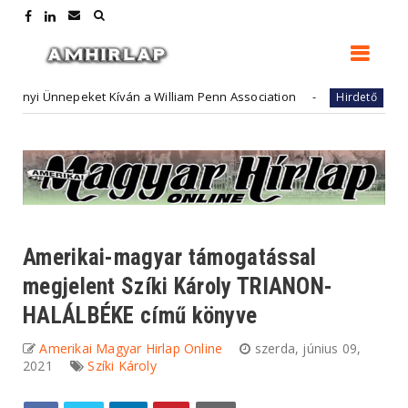
Ünnepeket Kíván a William Penn Association
FutureArt
Hirdető
Amerikai-magyar támogatással
megjelent Szíki Károly TRIANON-
HALÁLBÉKE című könyve
Amerikai Magyar Hirlap Online
szerda, június 09,
2021
Szíki Károly