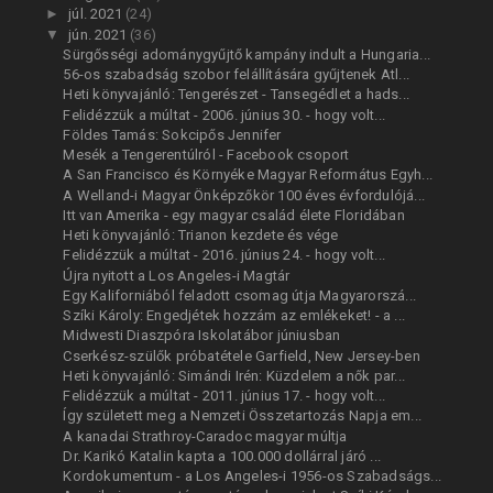
►
júl. 2021
(24)
▼
jún. 2021
(36)
Sürgősségi adománygyűjtő kampány indult a Hungaria...
56-os szabadság szobor felállítására gyűjtenek Atl...
Heti könyvajánló: Tengerészet - Tansegédlet a hads...
Felidézzük a múltat - 2006. június 30. - hogy volt...
Földes Tamás: Sokcipős Jennifer
Mesék a Tengerentúlról - Facebook csoport
A San Francisco és Környéke Magyar Református Egyh...
A Welland-i Magyar Önképzőkör 100 éves évfordulójá...
Itt van Amerika - egy magyar család élete Floridában
Heti könyvajánló: Trianon kezdete és vége
Felidézzük a múltat - 2016. június 24. - hogy volt...
Újra nyitott a Los Angeles-i Magtár
Egy Kaliforniából feladott csomag útja Magyarorszá...
Szíki Károly: Engedjétek hozzám az emlékeket! - a ...
Midwesti Diaszpóra Iskolatábor júniusban
Cserkész-szülők próbatétele Garfield, New Jersey-ben
Heti könyvajánló: Simándi Irén: Küzdelem a nők par...
Felidézzük a múltat - 2011. június 17. - hogy volt...
Így született meg a Nemzeti Összetartozás Napja em...
A kanadai Strathroy-Caradoc magyar múltja
Dr. Karikó Katalin kapta a 100.000 dollárral járó ...
Kordokumentum - a Los Angeles-i 1956-os Szabadságs...