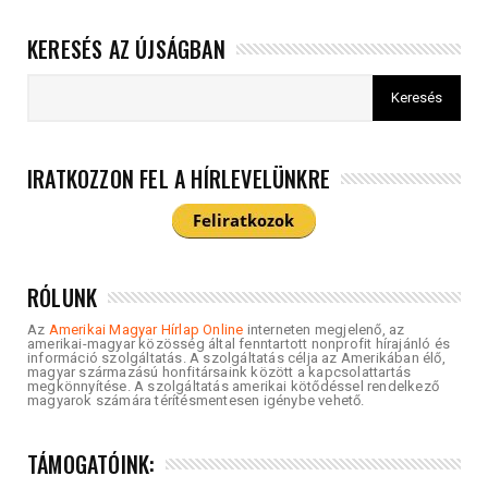
KERESÉS AZ ÚJSÁGBAN
IRATKOZZON FEL A HÍRLEVELÜNKRE
RÓLUNK
Az
Amerikai Magyar Hírlap Online
interneten megjelenő, az
amerikai-magyar közösség által fenntartott nonprofit hírajánló és
információ szolgáltatás. A szolgáltatás célja az Amerikában élő,
magyar származású honfitársaink között a kapcsolattartás
megkönnyítése. A szolgáltatás amerikai kötődéssel rendelkező
magyarok számára térítésmentesen igénybe vehető.
TÁMOGATÓINK: