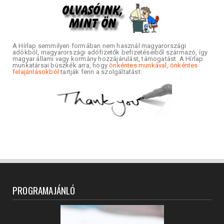
A Hírlap semmilyen formában nem használ magyarországi
adókból, magyarországi adófizetők befizetéseiből származó, így
magyar állami vagy kormány hozzájárulást, támogatást. A Hírlap
munkatársai büszkék arra, hogy
önkéntes munkával, önkéntes
felajánlásokból
tartják fenn a szolgáltatást.
PROGRAMAJÁNLÓ