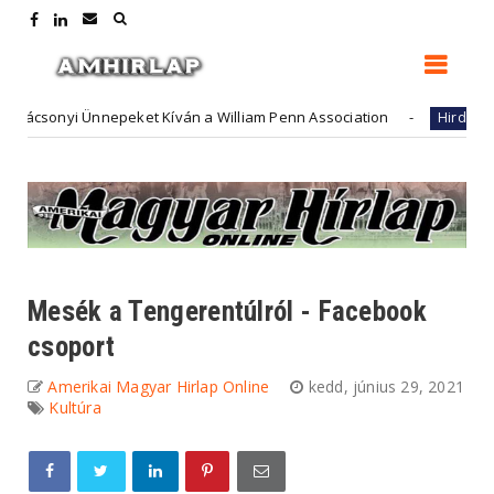
onyi Ünnepeket Kíván a William Penn Association
Futu
Hirdető
Mesék a Tengerentúlról - Facebook
csoport
Amerikai Magyar Hirlap Online
kedd, június 29, 2021
Kultúra