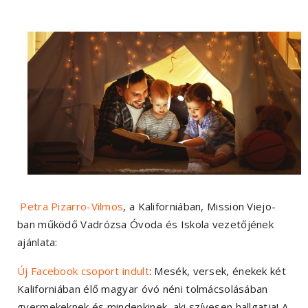
Petra Pizarro-Vilmos
, a Kaliforniában, Mission Viejo-
ban működő Vadrózsa Óvoda és Iskola vezetőjének
ajánlata:
Új Facebook csoport indult
: Mesék, versek, énekek két
Kaliforniában élő magyar óvó néni tolmácsolásában
gyermekeknek és mindenkinek, aki szívesen hallgatja! A