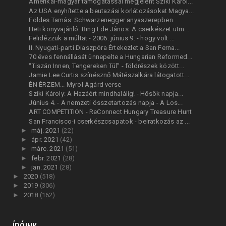
Amerikai-magyar támogatással megjelent Szíki Károl...
Az USA enyhítette a beutazási korlátozásokat Magya...
Földes Tamás: Schwarzenegger anyaszerepben
Heti könyvajánló: Bing Ede János: A cserkészet utm...
Felidézzük a múltat - 2006. június 9. - hogy volt ...
II. Nyugati-parti Diaszpóra Értekezlet a San Ferna...
70 éves fennállását ünnepelte a Hungarian Reformed...
“Tiszán Innen, Tengereken Túl” - földrészek között...
Jamie Lee Curtis színésznő Mátészalkára látogatott...
ÉN ÉRZEM... Myrol Agárd verse
Szíki Károly: A Hazáért mindhalálig! - Hősök napja...
Június 4. - A nemzeti összetartozás napja - A Los...
ART COMPETITION - ReConnect Hungary Treasure Hunt
San Francisco-i cserkészcsapatok - beiratkozás az ...
►
máj. 2021
(22)
►
ápr. 2021
(42)
►
márc. 2021
(51)
►
febr. 2021
(28)
►
jan. 2021
(28)
►
2020
(518)
►
2019
(306)
►
2018
(162)
ÍRÓINK