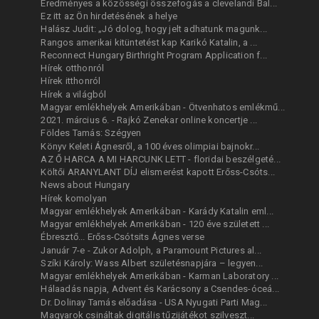
Eredményes a közösségi összefogás a clevelandi Bal...
Ez itt az Ön hirdetésének a helye
Halász Judit: „Jó dolog, hogy jelt adhatunk magunk...
Rangos amerikai kitüntetést kap Karikó Katalin, a ...
Reconnect Hungary Birthright Program Application f...
Hírek otthonról
Hírek itthonról
Hírek a világból
Magyar emlékhelyek Amerikában - Ötvenhatos emlékmű...
2021. március 6. - Rajkó Zenekar online koncertje ...
Földes Tamás: Szégyen
Könyv Keleti Ágnesről, a 100 éves olimpiai bajnokr...
AZ Ő HARCA A MI HARCUNK LETT - floridai beszélgeté...
Költői ARANYLANT DÍJ elismerést kapott Erőss-Csóts...
News about Hungary
Hírek komolyan
Magyar emlékhelyek Amerikában - Karády Katalin eml...
Magyar emlékhelyek Amerikában - 120 éve született ...
Ébresztő... Erőss-Csótsits Ágnes verse
Január 7-e - Zukor Adolph, a Paramount Pictures al...
Szíki Károly: Wass Albert születésnapjára – legyen...
Magyar emlékhelyek Amerikában - Karman Laboratory ...
Hálaadás napja, Advent és Karácsony a Csendes-óceá...
Dr. Dolinay Tamás előadása - USA Nyugati Parti Mag...
Magyarok csináltak digitális tűzijátékot szilveszt...