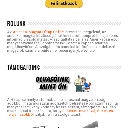
RÓLUNK
Az
Amerikai Magyar Hírlap Online
interneten megjelenő, az
amerikai-magyar közösség által fenntartott nonprofit hírajánló és
információ szolgáltatás. A szolgáltatás célja az Amerikában élő,
magyar származású honfitársaink között a kapcsolattartás
megkönnyítése. A szolgáltatás amerikai kötődéssel rendelkező
magyarok számára térítésmentesen igénybe vehető.
TÁMOGATÓINK:
A Hírlap semmilyen formában nem használ magyarországi
adókból, magyarországi adófizetők befizetéseiből származó, így
magyar állami vagy kormány hozzájárulást, támogatást. A Hírlap
munkatársai büszkék arra, hogy
önkéntes munkával, önkéntes
felajánlásokból
tartják fenn a szolgáltatást.