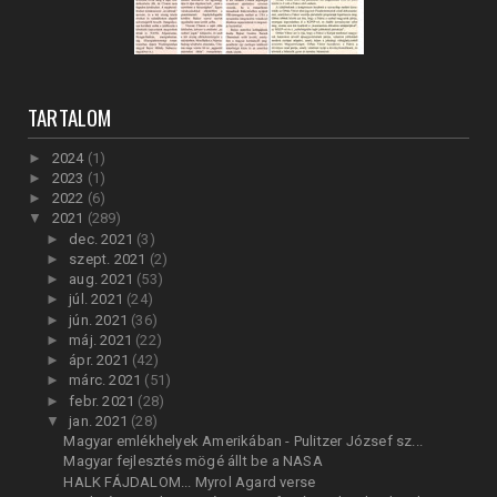
TARTALOM
►
2024
(1)
►
2023
(1)
►
2022
(6)
▼
2021
(289)
►
dec. 2021
(3)
►
szept. 2021
(2)
►
aug. 2021
(53)
►
júl. 2021
(24)
►
jún. 2021
(36)
►
máj. 2021
(22)
►
ápr. 2021
(42)
►
márc. 2021
(51)
►
febr. 2021
(28)
▼
jan. 2021
(28)
Magyar emlékhelyek Amerikában - Pulitzer József sz...
Magyar fejlesztés mögé állt be a NASA
HALK FÁJDALOM... Myrol Agard verse