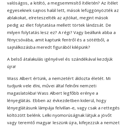
valóságos, a kitiltó, a megsemmisítő ítéletén? Az ítélet
egyeseknek sajnos halál lett, mások lefüggönyözték az
ablakokat, elreteszelték az ajtókat, megint mások
pedig az élet folytatása mellett törtek lándzsát. De
milyen folytatás lesz ez? A régi? Vagy beállunk abba a
fénycsóvába, amit kaptunk fentről és a sötétből, a
sajnálkozásba meredt figurából kilépünk?
A belső átalakulás igényével és szándékával kezdjük
újra!
Wass Albert értünk, a nemzetért áldozta életét. Mi
tudjunk vele élni, művei által felnőni nemzeti
magaslatokba! Wass Albert legfőbb erénye a
lényeglátás. Ebben az évkezdetben kiderül, hogy
lényeglátásunk lámpája felvillan-e, vagy csak a rettegés
költözött belénk. Lelki nyomorúságnak látjuk a jövőt
vagy teremtő magyar leszünk újra, kifejezzük a nemzet