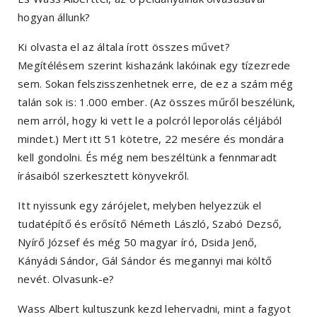
hogyan állunk?
Ki olvasta el az általa írott összes művet?
Megítélésem szerint kishazánk lakóinak egy tízezrede
sem. Sokan felszisszenhetnek erre, de ez a szám még
talán sok is: 1.000 ember. (Az összes műről beszélünk,
nem arról, hogy ki vett le a polcról leporolás céljából
mindet.) Mert itt 51 kötetre, 22 mesére és mondára
kell gondolni. És még nem beszéltünk a fennmaradt
írásaiból szerkesztett könyvekről.
Itt nyissunk egy zárójelet, melyben helyezzük el
tudatépítő és erősítő Németh László, Szabó Dezső,
Nyírő József és még 50 magyar író, Dsida Jenő,
Kányádi Sándor, Gál Sándor és megannyi mai költő
nevét. Olvasunk-e?
Wass Albert kultuszunk kezd lehervadni, mint a fagyot