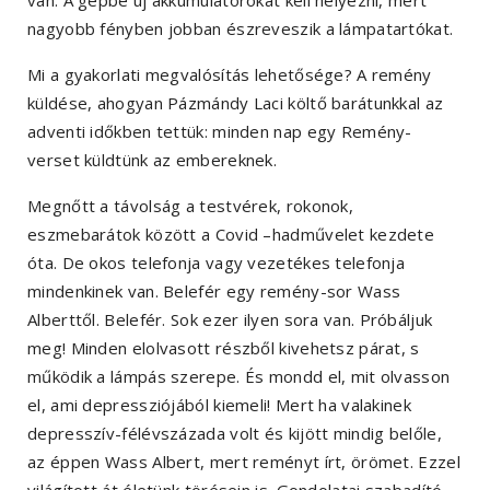
van. A gépbe új akkumulátorokat kell helyezni, mert
nagyobb fényben jobban észreveszik a lámpatartókat.
Mi a gyakorlati megvalósítás lehetősége? A remény
küldése, ahogyan Pázmándy Laci költő barátunkkal az
adventi időkben tettük: minden nap egy Remény-
verset küldtünk az embereknek.
Megnőtt a távolság a testvérek, rokonok,
eszmebarátok között a Covid –hadművelet kezdete
óta. De okos telefonja vagy vezetékes telefonja
mindenkinek van. Belefér egy remény-sor Wass
Alberttől. Belefér. Sok ezer ilyen sora van. Próbáljuk
meg! Minden elolvasott részből kivehetsz párat, s
működik a lámpás szerepe. És mondd el, mit olvasson
el, ami depressziójából kiemeli! Mert ha valakinek
depresszív-félévszázada volt és kijött mindig belőle,
az éppen Wass Albert, mert reményt írt, örömet. Ezzel