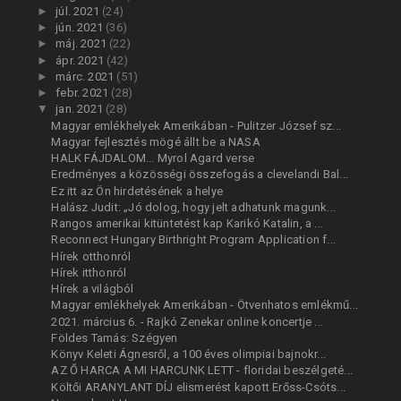
►
júl. 2021
(24)
►
jún. 2021
(36)
►
máj. 2021
(22)
►
ápr. 2021
(42)
►
márc. 2021
(51)
►
febr. 2021
(28)
▼
jan. 2021
(28)
Magyar emlékhelyek Amerikában - Pulitzer József sz...
Magyar fejlesztés mögé állt be a NASA
HALK FÁJDALOM... Myrol Agard verse
Eredményes a közösségi összefogás a clevelandi Bal...
Ez itt az Ön hirdetésének a helye
Halász Judit: „Jó dolog, hogy jelt adhatunk magunk...
Rangos amerikai kitüntetést kap Karikó Katalin, a ...
Reconnect Hungary Birthright Program Application f...
Hírek otthonról
Hírek itthonról
Hírek a világból
Magyar emlékhelyek Amerikában - Ötvenhatos emlékmű...
2021. március 6. - Rajkó Zenekar online koncertje ...
Földes Tamás: Szégyen
Könyv Keleti Ágnesről, a 100 éves olimpiai bajnokr...
AZ Ő HARCA A MI HARCUNK LETT - floridai beszélgeté...
Költői ARANYLANT DÍJ elismerést kapott Erőss-Csóts...