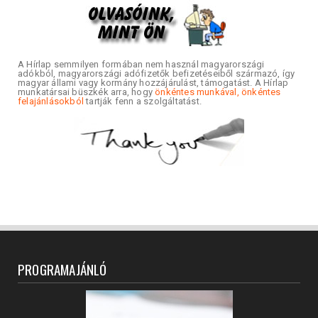
A Hírlap semmilyen formában nem használ magyarországi
adókból, magyarországi adófizetők befizetéseiből származó, így
magyar állami vagy kormány hozzájárulást, támogatást. A Hírlap
munkatársai büszkék arra, hogy
önkéntes munkával, önkéntes
felajánlásokból
tartják fenn a szolgáltatást.
PROGRAMAJÁNLÓ