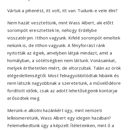
Vártuk a pihenést, itt volt, itt van. Tudunk-e vele élni?
Nem hazát vesztettünk, mint Wass Albert, aki előtt
sorompót eresztettek le, nehogy Erdélybe
visszatérjen. Itthon vagyunk. Kifelé sorompót emeltek
nekünk is, de itthon vagyunk. A fényforrást ránk
nyitották az égiek, amelyben látjuk mindazt, amit a
homályban, a sötétségben nem láttunk. Vonásainkat,
melyek érthetetlen miért, de eltorzultak. Talán az örök
elégedetlenségtől. Most felnagyobbítódtak hibáink és
nem látszik nagyobbnak a szeretetünk, a művelődésre
fordított időnk, csak az adott lehetőségeink kontúrjai
erősödtek meg.
Merünk-e alkotni hazánkért úgy, mint nemzeti
lelkiismeretünk, Wass Albert egy idegen hazában?
Felemelkedtünk úgy a képzelt Ítéleteinken, mint ő a