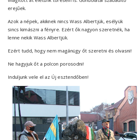
világított át életünk törésein is. Gondolatai szabadító
erejűek.
Azok a népek, akiknek nincs Wass Albertjük, esélyük
sincs kimászni a fényre. Ezért ők nagyon szeretnék, ha
lenne nekik Wass Albertjük.
Ezért tudd, hogy nem magánügy őt szeretni és olvasni!
Ne hagyjuk őt a polcon porosodni!
Induljunk vele el az Új esztendőben!