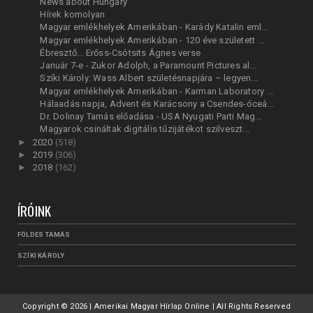
News about Hungary
Hírek komolyan
Magyar emlékhelyek Amerikában - Karády Katalin eml...
Magyar emlékhelyek Amerikában - 120 éve született ...
Ébresztő... Erőss-Csótsits Ágnes verse
Január 7-e - Zukor Adolph, a Paramount Pictures al...
Szíki Károly: Wass Albert születésnapjára – legyen...
Magyar emlékhelyek Amerikában - Karman Laboratory ...
Hálaadás napja, Advent és Karácsony a Csendes-óceá...
Dr. Dolinay Tamás előadása - USA Nyugati Parti Mag...
Magyarok csináltak digitális tűzijátékot szilveszt...
►
2020
(518)
►
2019
(306)
►
2018
(162)
ÍRÓINK
FÖLDES TAMÁS
SZÍKI KÁROLY
Copyright ©
2026 | Amerikai Magyar Hírlap Online | All Rights Reserved