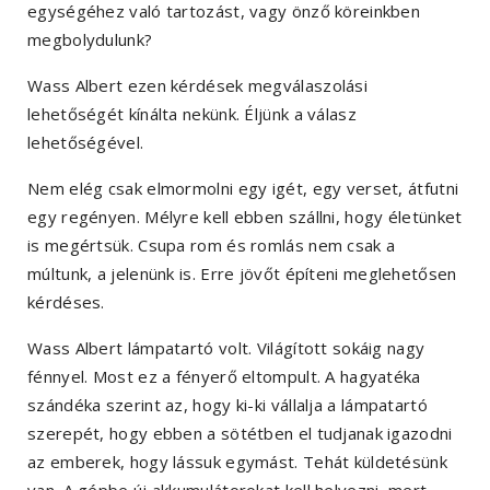
egységéhez való tartozást, vagy önző köreinkben
megbolydulunk?
Wass Albert ezen kérdések megválaszolási
lehetőségét kínálta nekünk. Éljünk a válasz
lehetőségével.
Nem elég csak elmormolni egy igét, egy verset, átfutni
egy regényen. Mélyre kell ebben szállni, hogy életünket
is megértsük. Csupa rom és romlás nem csak a
múltunk, a jelenünk is. Erre jövőt építeni meglehetősen
kérdéses.
Wass Albert lámpatartó volt. Világított sokáig nagy
fénnyel. Most ez a fényerő eltompult. A hagyatéka
szándéka szerint az, hogy ki-ki vállalja a lámpatartó
szerepét, hogy ebben a sötétben el tudjanak igazodni
az emberek, hogy lássuk egymást. Tehát küldetésünk