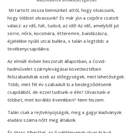
Wass Albertre emlékezés Egerben
Mi tartott vissza bennünket attól, hogy olvassunk,
hogy többet olvassunk? És már jön a csípőre csatolt
válasz: az idő, hát, tudod, az idő! Az idő, amelyből jut
sörre, nőre, kocsmára, étteremre, bandázásra,
éjjelekbe nyúló utcai bulikra, s talán a legtöbb: a
tevékenycsapdákra.
Az elmúlt évben beszorult állapotban, a Covid-
hadművelet szárnylevágásai következtében
felszabadultak ezek az időegységek, mint lehetőségek.
Több, mint fél év szabadult ki a beidegződéseink
csapdáiból, de ezzel tudtunk-e élni? Olvastunk-e
többet, mint korábbi éveinkben? Nem hiszem.
Talán csak a rejtvényújságok, meg a gagyi kiadványok
eladási száma nőtt meg általunk.
És Wass Alberttel, az ő példányainak olvasásával