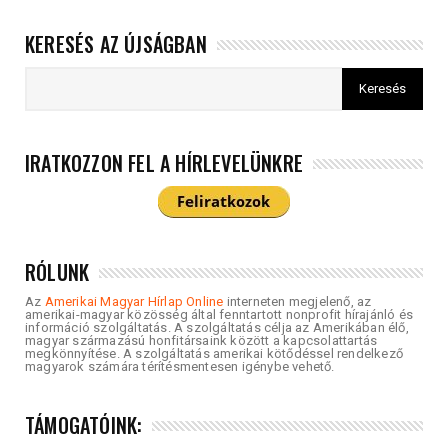
KERESÉS AZ ÚJSÁGBAN
IRATKOZZON FEL A HÍRLEVELÜNKRE
RÓLUNK
Az
Amerikai Magyar Hírlap Online
interneten megjelenő, az
amerikai-magyar közösség által fenntartott nonprofit hírajánló és
információ szolgáltatás. A szolgáltatás célja az Amerikában élő,
magyar származású honfitársaink között a kapcsolattartás
megkönnyítése. A szolgáltatás amerikai kötődéssel rendelkező
magyarok számára térítésmentesen igénybe vehető.
TÁMOGATÓINK: