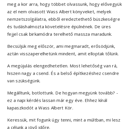
meg a kor arra, hogy többet olvassunk, hogy elővegyük
az el nem olvasott Wass Albert könyveket, melyek
nemzetszolgálatra, ebből eredeztethető büszkeségre
és tudáshalmozta követelésre épülnének. De üres
fejjel csak birkamódra terelhető massza maradunk.
Becsüljük meg először, ami megmaradt, erősödjünk,
aztán visszaperelhetünk mindent, amit elloptak tőlünk.
A megújulás elengedhetetlen. Most lehetőség van rá,
hiszen nagy a csend. És a belső építkezéshez csendre
van szükségünk.
Megálltunk, botlottunk. De hogyan megyünk tovább? -
ez a napi kérdés lassan már egy éve. Ehhez kínál
kapaszkodót a Wass Albert Kör.
Keressük, mit fogunk úgy tenni, mint a múltban, mi lesz
a célunk a jövő időre.