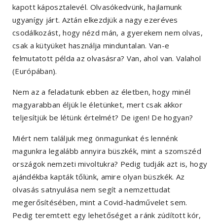
kapott káposztalevél. Olvasókedvünk, hajlamunk
ugyanígy járt. Aztán elkezdjük a nagy ezeréves
csodálkozást, hogy nézd mán, a gyerekem nem olvas,
csak a kütyüket használja minduntalan. Van-e
felmutatott példa az olvasásra? Van, ahol van. Valahol
(Európában).
Nem az a feladatunk ebben az életben, hogy minél
magyarabban éljük le életünket, mert csak akkor
teljesítjük be létünk értelmét? De igen! De hogyan?
Miért nem találjuk meg önmagunkat és lennénk
magunkra legalább annyira büszkék, mint a szomszéd
országok nemzeti mivoltukra? Pedig tudják azt is, hogy
ajándékba kapták tőlünk, amire olyan büszkék. Az
olvasás satnyulása nem segít a nemzettudat
megerősítésében, mint a Covid-hadművelet sem.
Pedig teremtett egy lehetőséget a ránk zúdított kór,