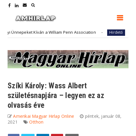
peket Kíván a William Penn Association
FutureArt - a
Hirdető
Szíki Károly: Wass Albert
születésnapjára – legyen ez az
olvasás éve
Amerikai Magyar Hirlap Online
péntek, január 08,
2021
Otthon