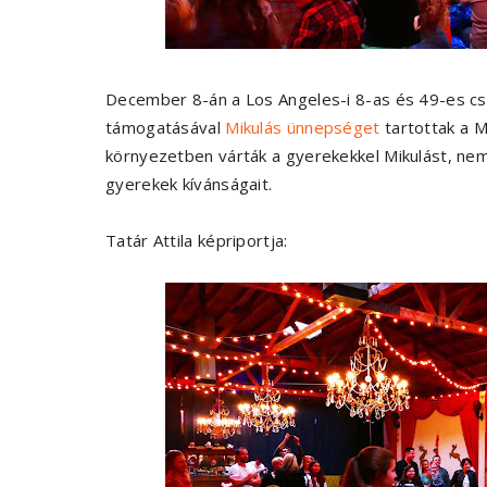
December 8-án a Los Angeles-i 8-as és 49-es c
támogatásával
Mikulás ünnepséget
tartottak a M
környezetben várták a gyerekekkel Mikulást, nem
gyerekek kívánságait.
Tatár Attila képriportja: