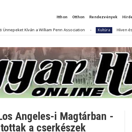
Itthon
Otthon
Rendezvények
Hird
William Penn Association
Híven és Bátran - Neszlényi
Kultúra
Los Angeles-i Magtárban -
tottak a cserkészek