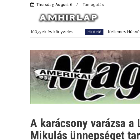
Thursday, August 6
Támogatás
yek és könyvelés
Kellemes Húsvéti Ünnepeket Kíván a 
Hirdető
A karácsony varázsa a 
Mikulás ünnepséget tar