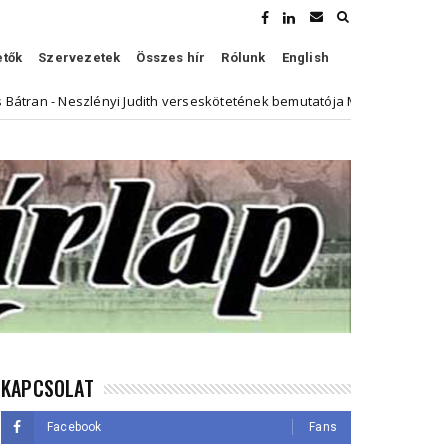
etők
Szervezetek
Összes hír
Rólunk
English
 Judith verseskötetének bemutatója Magyarországon
Anna Lynn Re
KAPCSOLAT
Facebook
Fans