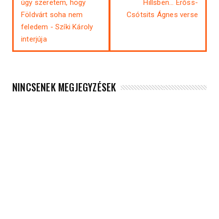
úgy szeretem, hogy
Hillsben... Erőss-
Földvárt soha nem
Csótsits Ágnes verse
feledem - Szíki Károly
interjúja
NINCSENEK MEGJEGYZÉSEK