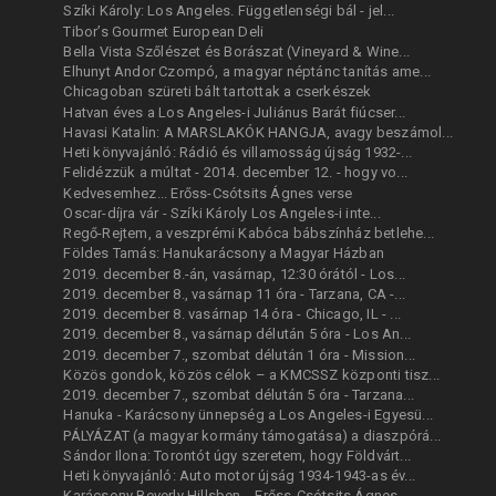
Szíki Károly: Los Angeles. Függetlenségi bál - jel...
Tibor’s Gourmet European Deli
Bella Vista Szőlészet és Borászat (Vineyard & Wine...
Elhunyt Andor Czompó, a magyar néptánc tanítás ame...
Chicagoban szüreti bált tartottak a cserkészek
Hatvan éves a Los Angeles-i Juliánus Barát fiúcser...
Havasi Katalin: A MARSLAKÓK HANGJA, avagy beszámol...
Heti könyvajánló: Rádió és villamosság újság 1932-...
Felidézzük a múltat - 2014. december 12. - hogy vo...
Kedvesemhez... Erőss-Csótsits Ágnes verse
Oscar-díjra vár - Szíki Károly Los Angeles-i inte...
Regő-Rejtem, a veszprémi Kabóca bábszínház betlehe...
Földes Tamás: Hanukarácsony a Magyar Házban
2019. december 8.-án, vasárnap, 12:30 órától - Los...
2019. december 8., vasárnap 11 óra - Tarzana, CA -...
2019. december 8. vasárnap 14 óra - Chicago, IL - ...
2019. december 8., vasárnap délután 5 óra - Los An...
2019. december 7., szombat délután 1 óra - Mission...
Közös gondok, közös célok – a KMCSSZ központi tisz...
2019. december 7., szombat délután 5 óra - Tarzana...
Hanuka - Karácsony ünnepség a Los Angeles-i Egyesü...
PÁLYÁZAT (a magyar kormány támogatása) a diaszpórá...
Sándor Ilona: Torontót úgy szeretem, hogy Földvárt...
Heti könyvajánló: Auto motor újság 1934-1943-as év...
Karácsony Beverly Hillsben... Erőss-Csótsits Ágnes...