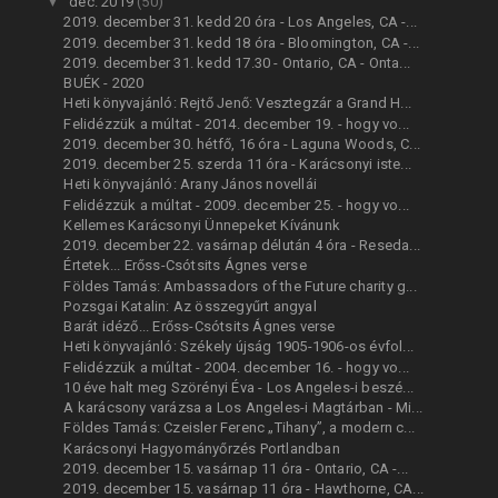
▼
dec. 2019
(50)
2019. december 31. kedd 20 óra - Los Angeles, CA -...
2019. december 31. kedd 18 óra - Bloomington, CA -...
2019. december 31. kedd 17.30 - Ontario, CA - Onta...
BUÉK - 2020
Heti könyvajánló: Rejtő Jenő: Vesztegzár a Grand H...
Felidézzük a múltat - 2014. december 19. - hogy vo...
2019. december 30. hétfő, 16 óra - Laguna Woods, C...
2019. december 25. szerda 11 óra - Karácsonyi iste...
Heti könyvajánló: Arany János novellái
Felidézzük a múltat - 2009. december 25. - hogy vo...
Kellemes Karácsonyi Ünnepeket Kívánunk
2019. december 22. vasárnap délután 4 óra - Reseda...
Értetek... Erőss-Csótsits Ágnes verse
Földes Tamás: Ambassadors of the Future charity g...
Pozsgai Katalin: Az összegyűrt angyal
Barát idéző... Erőss-Csótsits Ágnes verse
Heti könyvajánló: Székely újság 1905-1906-os évfol...
Felidézzük a múltat - 2004. december 16. - hogy vo...
10 éve halt meg Szörényi Éva - Los Angeles-i beszé...
A karácsony varázsa a Los Angeles-i Magtárban - Mi...
Földes Tamás: Czeisler Ferenc „Tihany”, a modern c...
Karácsonyi Hagyományőrzés Portlandban
2019. december 15. vasárnap 11 óra - Ontario, CA -...
2019. december 15. vasárnap 11 óra - Hawthorne, CA...