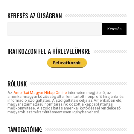
KERESÉS AZ ÚJSÁGBAN
IRATKOZZON FEL A HÍRLEVELÜNKRE
RÓLUNK
Az
Amerikai Magyar Hírlap Online
interneten megjelenő, az
amerikai-magyar közösség által fenntartott nonprofit hírajánló és
információ szolgáltatás. A szolgáltatás célja az Amerikában élő,
magyar származású honfitársaink között a kapcsolattartás
megkönnyítése. A szolgáltatás amerikai kötődéssel rendelkező
magyarok számára térítésmentesen igénybe vehető.
TÁMOGATÓINK: