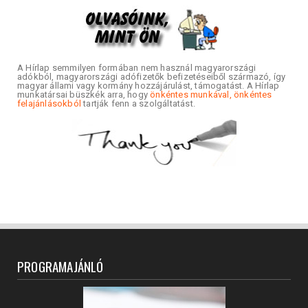
A Hírlap semmilyen formában nem használ magyarországi
adókból, magyarországi adófizetők befizetéseiből származó, így
magyar állami vagy kormány hozzájárulást, támogatást. A Hírlap
munkatársai büszkék arra, hogy
önkéntes munkával, önkéntes
felajánlásokból
tartják fenn a szolgáltatást.
PROGRAMAJÁNLÓ