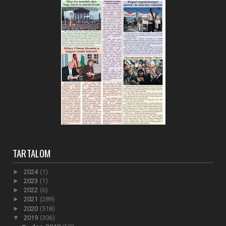
TARTALOM
►
2024
(1)
►
2023
(1)
►
2022
(6)
►
2021
(289)
►
2020
(518)
▼
2019
(306)