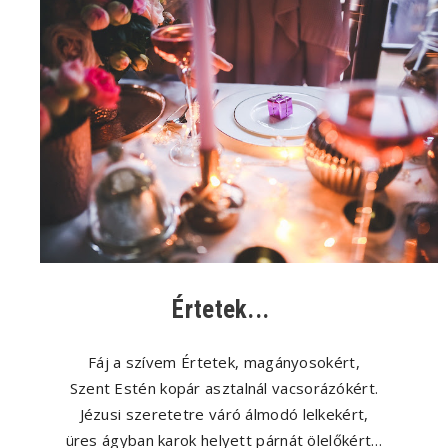
Értetek...
Fáj a szívem Értetek, magányosokért,
Szent Estén kopár asztalnál vacsorázókért.
Jézusi szeretetre váró álmodó lelkekért,
üres ágyban karok helyett párnát ölelőkért…