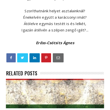
Szoríthatnánk helyet asztalainknál?
Énekelvén együtt a karácsonyi imát?
Átölelve egymás testét is és lelkét,
Igazán átélvén a szépen zengő igét?...
Erőss-Csótsits Ágnes
RELATED POSTS