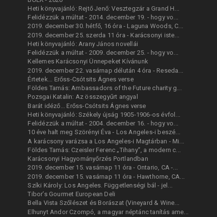
Heti könyvajánló: Rejtő Jenő: Vesztegzár a Grand H...
Felidézzük a múltat - 2014. december 19. - hogy vo...
2019. december 30. hétfő, 16 óra - Laguna Woods, C...
2019. december 25. szerda 11 óra - Karácsonyi iste...
Heti könyvajánló: Arany János novellái
Felidézzük a múltat - 2009. december 25. - hogy vo...
Kellemes Karácsonyi Ünnepeket Kívánunk
2019. december 22. vasárnap délután 4 óra - Reseda...
Értetek... Erőss-Csótsits Ágnes verse
Földes Tamás: Ambassadors of the Future charity g...
Pozsgai Katalin: Az összegyűrt angyal
Barát idéző... Erőss-Csótsits Ágnes verse
Heti könyvajánló: Székely újság 1905-1906-os évfol...
Felidézzük a múltat - 2004. december 16. - hogy vo...
10 éve halt meg Szörényi Éva - Los Angeles-i beszé...
A karácsony varázsa a Los Angeles-i Magtárban - Mi...
Földes Tamás: Czeisler Ferenc „Tihany”, a modern c...
Karácsonyi Hagyományőrzés Portlandban
2019. december 15. vasárnap 11 óra - Ontario, CA -...
2019. december 15. vasárnap 11 óra - Hawthorne, CA...
Szíki Károly: Los Angeles. Függetlenségi bál - jel...
Tibor’s Gourmet European Deli
Bella Vista Szőlészet és Borászat (Vineyard & Wine...
Elhunyt Andor Czompó, a magyar néptánc tanítás ame...