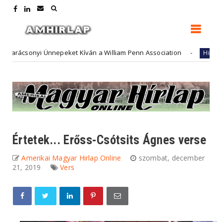
csonyi Ünnepeket Kíván a William Penn Association
Fu
Hirdető
Értetek... Erőss-Csótsits Ágnes verse
Amerikai Magyar Hirlap Online
szombat, december
21, 2019
Vers