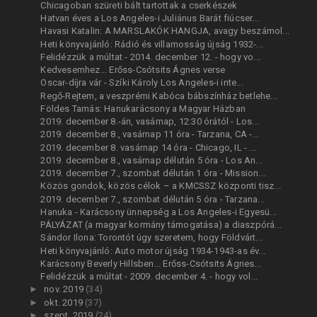
Chicagoban szüreti bált tartottak a cserkészek
Hatvan éves a Los Angeles-i Juliánus Barát fiúcser...
Havasi Katalin: A MARSLAKÓK HANGJA, avagy beszámol...
Heti könyvajánló: Rádió és villamosság újság 1932-...
Felidézzük a múltat - 2014. december 12. - hogy vo...
Kedvesemhez... Erőss-Csótsits Ágnes verse
Oscar-díjra vár - Szíki Károly Los Angeles-i inte...
Regő-Rejtem, a veszprémi Kabóca bábszínház betlehe...
Földes Tamás: Hanukarácsony a Magyar Házban
2019. december 8.-án, vasárnap, 12:30 órától - Los...
2019. december 8., vasárnap 11 óra - Tarzana, CA -...
2019. december 8. vasárnap 14 óra - Chicago, IL - ...
2019. december 8., vasárnap délután 5 óra - Los An...
2019. december 7., szombat délután 1 óra - Mission...
Közös gondok, közös célok – a KMCSSZ központi tisz...
2019. december 7., szombat délután 5 óra - Tarzana...
Hanuka - Karácsony ünnepség a Los Angeles-i Egyesü...
PÁLYÁZAT (a magyar kormány támogatása) a diaszpórá...
Sándor Ilona: Torontót úgy szeretem, hogy Földvárt...
Heti könyvajánló: Auto motor újság 1934-1943-as év...
Karácsony Beverly Hillsben... Erőss-Csótsits Ágnes...
Felidézzük a múltat - 2009. december 4. - hogy vol...
►
nov. 2019
(34)
►
okt. 2019
(37)
►
szept. 2019
(24)