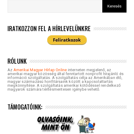
IRATKOZZON FEL A HÍRLEVELÜNKRE
RÓLUNK
Az
Amerikai Magyar Hírlap Online
interneten megjelenő, az
amerikai-magyar közösség által fenntartott nonprofit hírajánló és
információ szolgáltatás. A szolgáltatás célja az Amerikában élő,
magyar származású honfitársaink között a kapcsolattartás
megkönnyítése. A szolgáltatás amerikai kötődéssel rendelkező
magyarok számára térítésmentesen igénybe vehető.
TÁMOGATÓINK: