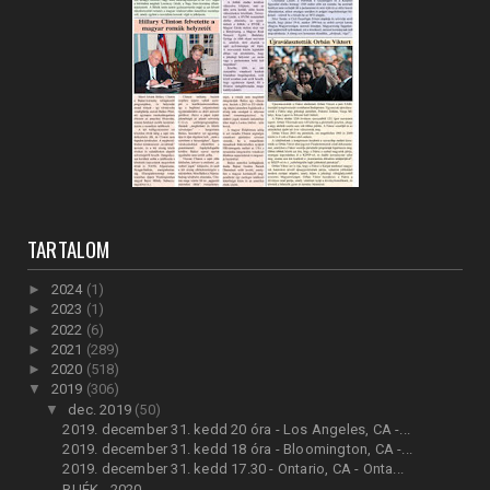
TARTALOM
►
2024
(1)
►
2023
(1)
►
2022
(6)
►
2021
(289)
►
2020
(518)
▼
2019
(306)
▼
dec. 2019
(50)
2019. december 31. kedd 20 óra - Los Angeles, CA -...
2019. december 31. kedd 18 óra - Bloomington, CA -...
2019. december 31. kedd 17.30 - Ontario, CA - Onta...
BUÉK - 2020