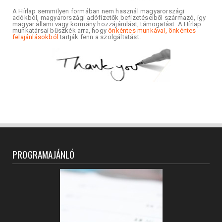
A Hírlap semmilyen formában nem használ magyarországi
adókból, magyarországi adófizetők befizetéseiből származó, így
magyar állami vagy kormány hozzájárulást, támogatást. A Hírlap
munkatársai büszkék arra, hogy
önkéntes munkával, önkéntes
felajánlásokból
tartják fenn a szolgáltatást.
PROGRAMAJÁNLÓ