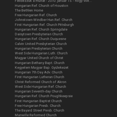
Felidézzük a múltat - 2010. január 15. - hogy volt...
Hungarian Ref. Church of Houston
The Bethlen Home
Free Hungarian Ref. Church
Johnstown-Windber Hun.Ref. Church
First Hungarian Ref. Church Pittsburgh
Hungarian Ref. Church Springdale
Daisytown Presbyterian Church
Hungarian Ref. Church Duquesne
Calvin United Presbyterian Church
Hungarian Presbyterian Church
West Side Hungarian Luth. Church
Magyar United Church of Christ
Hungarian Bethany Bapt. Church
Kegyelem Magyar Bap. Gyülekezet
Hungarian 7th Day Adv. Church
First Hungarian Lutheran Church
Christ Reformed Church of Akron
West Side Hungarian Ref. Church
Hungarian Seventh-day Church
Hungarian Ref. Church Poughkeepsie
First Hungarian Baptist Church
Free Hungarian Presb. Church
The Bayard Street Presb. Church
Manwille Reformed Church