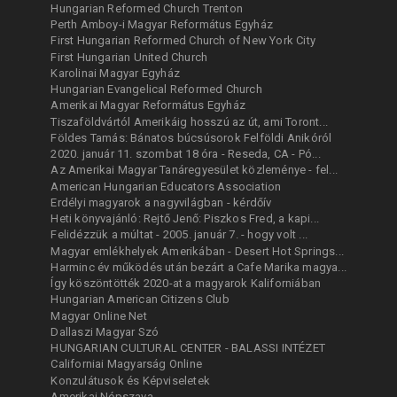
Hungarian Reformed Church Trenton
Perth Amboy-i Magyar Református Egyház
First Hungarian Reformed Church of New York City
First Hungarian United Church
Karolinai Magyar Egyház
Hungarian Evangelical Reformed Church
Amerikai Magyar Református Egyház
Tiszaföldvártól Amerikáig hosszú az út, ami Toront...
Földes Tamás: Bánatos búcsúsorok Felföldi Anikóról
2020. január 11. szombat 18 óra - Reseda, CA - Pó...
Az Amerikai Magyar Tanáregyesület közleménye - fel...
American Hungarian Educators Association
Erdélyi magyarok a nagyvilágban - kérdőív
Heti könyvajánló: Rejtő Jenő: Piszkos Fred, a kapi...
Felidézzük a múltat - 2005. január 7. - hogy volt ...
Magyar emlékhelyek Amerikában - Desert Hot Springs...
Harminc év működés után bezárt a Cafe Marika magya...
Így köszöntötték 2020-at a magyarok Kaliforniában
Hungarian American Citizens Club
Magyar Online Net
Dallaszi Magyar Szó
HUNGARIAN CULTURAL CENTER - BALASSI INTÉZET
Californiai Magyarság Online
Konzulátusok és Képviseletek
Amerikai Népszava