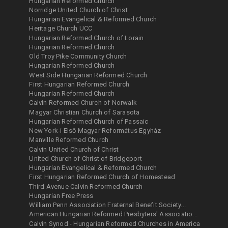
Hungarian Reformed Church
Norridge United Church of Christ
Hungarian Evangelical & Reformed Church
Heritage Church UCC
Hungarian Reformed Church of Lorain
Hungarian Reformed Church
Old Troy Pike Community Church
Hungarian Reformed Church
West Side Hungarian Reformed Church
First Hungarian Reformed Church
Hungarian Reformed Church
Calvin Reformed Church of Norwalk
Magyar Christian Church of Sarasota
Hungarian Reformed Church of Passaic
New York-i Első Magyar Református Egyház
Manville Reformed Church
Calvin United Church of Christ
United Church of Christ of Bridgeport
Hungarian Evangelical & Reformed Church
First Hungarian Reformed Church of Homestead
Third Avenue Calvin Reformed Church
Hungarian Free Press
William Penn Association Fraternal Benefit Society...
American Hungarian Reformed Presbyters' Associatio...
Calvin Synod - Hungarian Reformed Churches in America