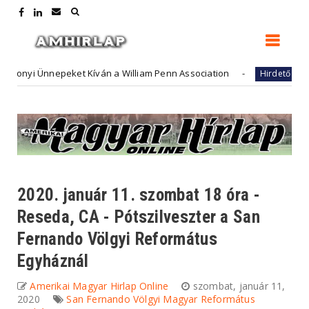
 Ünnepeket Kíván a William Penn Association
FutureAr
Hirdető
2020. január 11. szombat 18 óra -
Reseda, CA - Pótszilveszter a San
Fernando Völgyi Református
Egyháznál
Amerikai Magyar Hirlap Online
szombat, január 11,
2020
San Fernando Völgyi Magyar Református