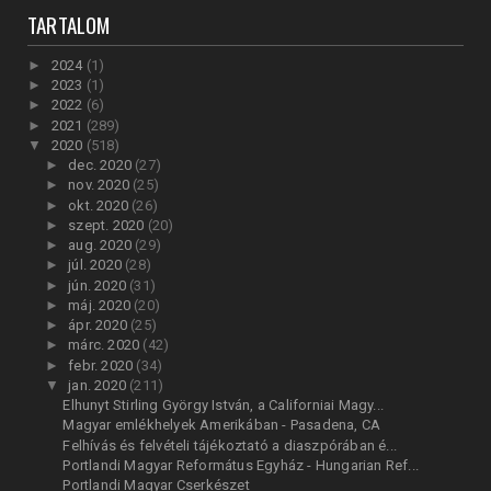
TARTALOM
►
2024
(1)
►
2023
(1)
►
2022
(6)
►
2021
(289)
▼
2020
(518)
►
dec. 2020
(27)
►
nov. 2020
(25)
►
okt. 2020
(26)
►
szept. 2020
(20)
►
aug. 2020
(29)
►
júl. 2020
(28)
►
jún. 2020
(31)
►
máj. 2020
(20)
►
ápr. 2020
(25)
►
márc. 2020
(42)
►
febr. 2020
(34)
▼
jan. 2020
(211)
Elhunyt Stirling György István, a Californiai Magy...
Magyar emlékhelyek Amerikában - Pasadena, CA
Felhívás és felvételi tájékoztató a diaszpórában é...
Portlandi Magyar Református Egyház - Hungarian Ref...
Portlandi Magyar Cserkészet