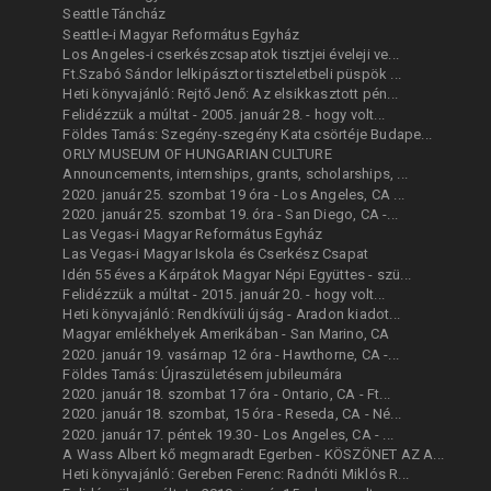
Seattle Táncház
Seattle-i Magyar Református Egyház
Los Angeles-i cserkészcsapatok tisztjei éveleji ve...
Ft.Szabó Sándor lelkipásztor tiszteletbeli püspök ...
Heti könyvajánló: Rejtő Jenő: Az elsikkasztott pén...
Felidézzük a múltat - 2005. január 28. - hogy volt...
Földes Tamás: Szegény-szegény Kata csörtéje Budape...
ORLY MUSEUM OF HUNGARIAN CULTURE
Announcements, internships, grants, scholarships, ...
2020. január 25. szombat 19 óra - Los Angeles, CA ...
2020. január 25. szombat 19. óra - San Diego, CA -...
Las Vegas-i Magyar Református Egyház
Las Vegas-i Magyar Iskola és Cserkész Csapat
Idén 55 éves a Kárpátok Magyar Népi Együttes - szü...
Felidézzük a múltat - 2015. január 20. - hogy volt...
Heti könyvajánló: Rendkívüli újság - Aradon kiadot...
Magyar emlékhelyek Amerikában - San Marino, CA
2020. január 19. vasárnap 12 óra - Hawthorne, CA -...
Földes Tamás: Újraszületésem jubileumára
2020. január 18. szombat 17 óra - Ontario, CA - Ft...
2020. január 18. szombat, 15 óra - Reseda, CA - Né...
2020. január 17. péntek 19.30 - Los Angeles, CA - ...
A Wass Albert kő megmaradt Egerben - KÖSZÖNET AZ A...
Heti könyvajánló: Gereben Ferenc: Radnóti Miklós R...