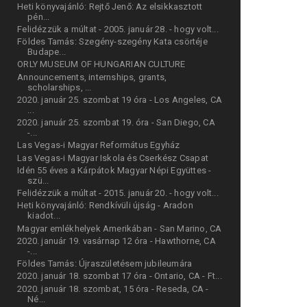
Heti könyvajánló: Rejtő Jenő: Az elsikkasztott
pén...
Felidézzük a múltat - 2005. január 28. - hogy volt...
Földes Tamás: Szegény-szegény Kata csörtéje
Budape...
ORLY MUSEUM OF HUNGARIAN CULTURE
Announcements, internships, grants,
scholarships, ...
2020. január 25. szombat 19 óra - Los Angeles, CA
...
2020. január 25. szombat 19. óra - San Diego, CA
-...
Las Vegas-i Magyar Református Egyház
Las Vegas-i Magyar Iskola és Cserkész Csapat
Idén 55 éves a Kárpátok Magyar Népi Együttes -
szü...
Felidézzük a múltat - 2015. január 20. - hogy volt...
Heti könyvajánló: Rendkívüli újság - Aradon
kiadot...
Magyar emlékhelyek Amerikában - San Marino, CA
2020. január 19. vasárnap 12 óra - Hawthorne, CA
-...
Földes Tamás: Újraszületésem jubileumára
2020. január 18. szombat 17 óra - Ontario, CA - Ft...
2020. január 18. szombat, 15 óra - Reseda, CA -
Né...