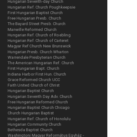
Hungarian Seventh-day Church
Hungarian Ref. Church Poughkeepsie
First Hungarian Baptist Church
Free Hungarian Presb. Church
The Bayard Street Presb. Church
Manwille Reformed Church
Hungarian Ref. Church of Roebling
Hungarian Ref. Church of Carteret
Magyar Ref Church New Brunswick
Hungarian Presb. Church Wharton
Warrendale Presbyterian Church
The American Hungarian Ref. Church
First Hungarian Bapt. Church
Indiana Harbor First Hun. Church
Grace Reformed Church UCC
Faith United Church of Christ
Hungarian Baptist Church
Hungarian Seventh Day Adv. Church
Free Hungarian Reformed Church
Hungarian Baptist Church Chicago
Church Hungarian Baptist
Hungarian Ref. Church of Honolulu
Hungarian Community Church
Bethesda Baptist Church
Washingtoni Magyar Református Egyház -