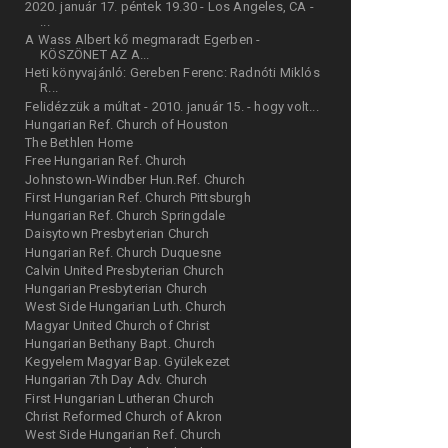
2020. január 17. péntek 19.30 - Los Angeles, CA -
...
A Wass Albert kő megmaradt Egerben -
KÖSZÖNET AZ A...
Heti könyvajánló: Gereben Ferenc: Radnóti Miklós
R...
Felidézzük a múltat - 2010. január 15. - hogy volt...
Hungarian Ref. Church of Houston
The Bethlen Home
Free Hungarian Ref. Church
Johnstown-Windber Hun.Ref. Church
First Hungarian Ref. Church Pittsburgh
Hungarian Ref. Church Springdale
Daisytown Presbyterian Church
Hungarian Ref. Church Duquesne
Calvin United Presbyterian Church
Hungarian Presbyterian Church
West Side Hungarian Luth. Church
Magyar United Church of Christ
Hungarian Bethany Bapt. Church
Kegyelem Magyar Bap. Gyülekezet
Hungarian 7th Day Adv. Church
First Hungarian Lutheran Church
Christ Reformed Church of Akron
West Side Hungarian Ref. Church