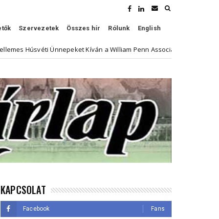
etők
Szervezetek
Összes hír
Rólunk
English
éti Ünnepeket Kíván a William Penn Association
Híven
Kultúra
KAPCSOLAT
Facebook
Fans