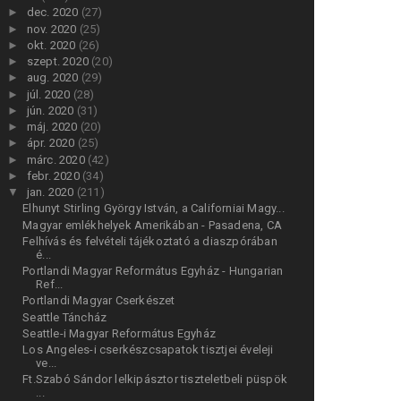
►
dec. 2020
(27)
►
nov. 2020
(25)
►
okt. 2020
(26)
►
szept. 2020
(20)
►
aug. 2020
(29)
►
júl. 2020
(28)
►
jún. 2020
(31)
►
máj. 2020
(20)
►
ápr. 2020
(25)
►
márc. 2020
(42)
►
febr. 2020
(34)
▼
jan. 2020
(211)
Elhunyt Stirling György István, a Californiai Magy...
Magyar emlékhelyek Amerikában - Pasadena, CA
Felhívás és felvételi tájékoztató a diaszpórában
é...
Portlandi Magyar Református Egyház - Hungarian
Ref...
Portlandi Magyar Cserkészet
Seattle Táncház
Seattle-i Magyar Református Egyház
Los Angeles-i cserkészcsapatok tisztjei éveleji
ve...
Ft.Szabó Sándor lelkipásztor tiszteletbeli püspök
...