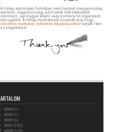
A Hírlap semmilyen formában nem használ magyarországi
adókból, magyarországi adófizetők befizetéseiből
származó, így magyar állami vagy kormány hozzájárulást,
támogatást. A Hírlap munkatársai büszkék arra, hogy
önkéntes munkával, önkéntes felajánlásokból
tartják fenn
a szolgáltatást.
TARTALOM
►
2024
(1)
►
2023
(1)
►
2022
(6)
►
2021
(289)
▼
2020
(518)