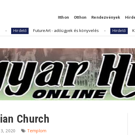
Itthon
Otthon
Rendezvények
Hird
FutureArt - adóügyek és könyvelés
Kellemes Húsv
tő
Hirdető
rian Church
 13, 2020
Templom