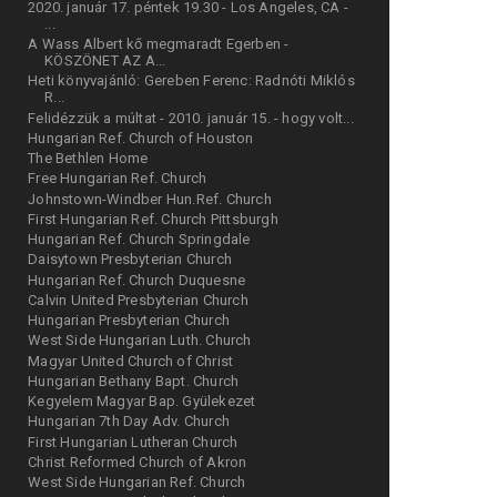
2020. január 17. péntek 19.30 - Los Angeles, CA -
...
A Wass Albert kő megmaradt Egerben -
KÖSZÖNET AZ A...
Heti könyvajánló: Gereben Ferenc: Radnóti Miklós
R...
Felidézzük a múltat - 2010. január 15. - hogy volt...
Hungarian Ref. Church of Houston
The Bethlen Home
Free Hungarian Ref. Church
Johnstown-Windber Hun.Ref. Church
First Hungarian Ref. Church Pittsburgh
Hungarian Ref. Church Springdale
Daisytown Presbyterian Church
Hungarian Ref. Church Duquesne
Calvin United Presbyterian Church
Hungarian Presbyterian Church
West Side Hungarian Luth. Church
Magyar United Church of Christ
Hungarian Bethany Bapt. Church
Kegyelem Magyar Bap. Gyülekezet
Hungarian 7th Day Adv. Church
First Hungarian Lutheran Church
Christ Reformed Church of Akron
West Side Hungarian Ref. Church