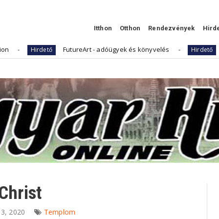
Itthon
Otthon
Rendezvények
Hird
FutureArt - adóügyek és könyvelés
Kellemes H
rdető
Hirdető
Christ
 13, 2020
Templom