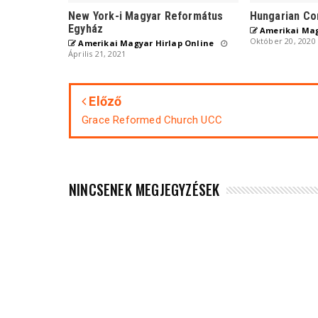
New York-i Magyar Református
Hungarian Co
Egyház
Amerikai Mag
Október 20, 2020
Amerikai Magyar Hirlap Online
Április 21, 2021
Előző
Grace Reformed Church UCC
NINCSENEK MEGJEGYZÉSEK