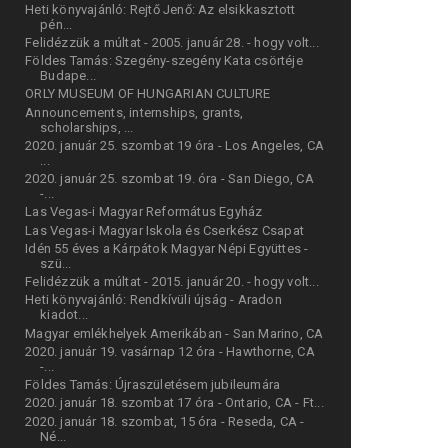
Heti könyvajánló: Rejtő Jenő: Az elsikkasztott
pén...
Felidézzük a múltat - 2005. január 28. - hogy volt...
Földes Tamás: Szegény-szegény Kata csörtéje
Budape...
ORLY MUSEUM OF HUNGARIAN CULTURE
Announcements, internships, grants,
scholarships, ...
2020. január 25. szombat 19 óra - Los Angeles, CA
...
2020. január 25. szombat 19. óra - San Diego, CA
-...
Las Vegas-i Magyar Református Egyház
Las Vegas-i Magyar Iskola és Cserkész Csapat
Idén 55 éves a Kárpátok Magyar Népi Együttes -
szü...
Felidézzük a múltat - 2015. január 20. - hogy volt...
Heti könyvajánló: Rendkívüli újság - Aradon
kiadot...
Magyar emlékhelyek Amerikában - San Marino, CA
2020. január 19. vasárnap 12 óra - Hawthorne, CA
-...
Földes Tamás: Újraszületésem jubileumára
2020. január 18. szombat 17 óra - Ontario, CA - Ft...
2020. január 18. szombat, 15 óra - Reseda, CA -
Né...