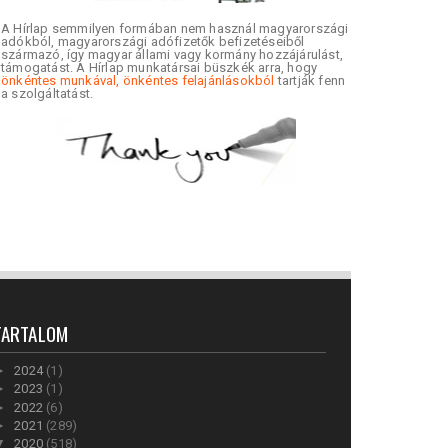
A Hírlap semmilyen formában nem használ magyarországi
adókból, magyarországi adófizetők befizetéseiből
származó, így magyar állami vagy kormány hozzájárulást,
támogatást. A Hírlap munkatársai büszkék arra, hogy
önkéntes munkával, önkéntes felajánlásokból
tartják fenn
a szolgáltatást.
TARTALOM
►
2024
(1)
►
2023
(1)
►
2022
(6)
►
2021
(289)
▼
2020
(518)