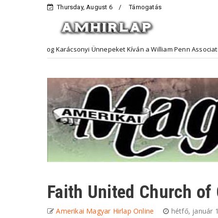
Thursday, August 6
Támogatás
oldog Karácsonyi Ünnepeket Kíván a William Penn Association
Hi
Faith United Church of 
Amerikai Magyar Hirlap Online
hétfő, január