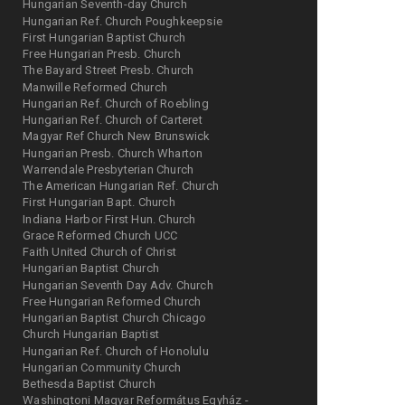
Hungarian Seventh-day Church
Hungarian Ref. Church Poughkeepsie
First Hungarian Baptist Church
Free Hungarian Presb. Church
The Bayard Street Presb. Church
Manwille Reformed Church
Hungarian Ref. Church of Roebling
Hungarian Ref. Church of Carteret
Magyar Ref Church New Brunswick
Hungarian Presb. Church Wharton
Warrendale Presbyterian Church
The American Hungarian Ref. Church
First Hungarian Bapt. Church
Indiana Harbor First Hun. Church
Grace Reformed Church UCC
Faith United Church of Christ
Hungarian Baptist Church
Hungarian Seventh Day Adv. Church
Free Hungarian Reformed Church
Hungarian Baptist Church Chicago
Church Hungarian Baptist
Hungarian Ref. Church of Honolulu
Hungarian Community Church
Bethesda Baptist Church
Washingtoni Magyar Református Egyház -