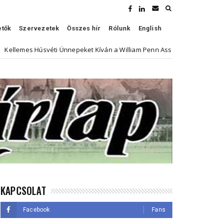
etők
Szervezetek
Összes hír
Rólunk
English
úsvéti Ünnepeket Kíván a William Penn Association
Hí
Kultúra
KAPCSOLAT
Facebook
Fans