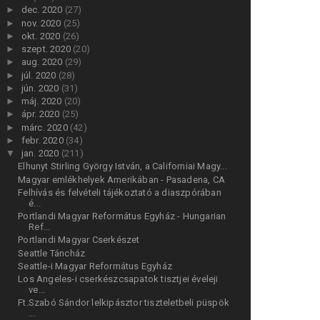
►
dec. 2020
(27)
►
nov. 2020
(25)
►
okt. 2020
(26)
►
szept. 2020
(20)
►
aug. 2020
(29)
►
júl. 2020
(28)
►
jún. 2020
(31)
►
máj. 2020
(20)
►
ápr. 2020
(25)
►
márc. 2020
(42)
►
febr. 2020
(34)
▼
jan. 2020
(211)
Elhunyt Stirling György István, a Californiai Magy...
Magyar emlékhelyek Amerikában - Pasadena, CA
Felhívás és felvételi tájékoztató a diaszpórában
é...
Portlandi Magyar Református Egyház - Hungarian
Ref...
Portlandi Magyar Cserkészet
Seattle Táncház
Seattle-i Magyar Református Egyház
Los Angeles-i cserkészcsapatok tisztjei éveleji
ve...
Ft.Szabó Sándor lelkipásztor tiszteletbeli püspök
...