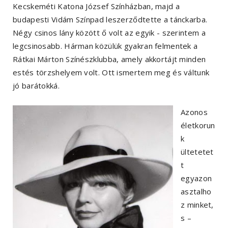
Kecskeméti Katona József Színházban, majd a
budapesti Vidám Színpad leszerződtette a tánckarba.
Négy csinos lány között ő volt az egyik - szerintem a
legcsinosabb. Hárman közülük gyakran felmentek a
Rátkai Márton Színészklubba, amely akkortájt minden
estés törzshelyem volt. Ott ismertem meg és váltunk
jó barátokká.
Azonos
életkorun
k
ültetetet
t
egyazon
asztalho
z minket,
s –