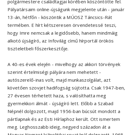
polgármestere családtagjai körében köszöntötte fel.
Pályatársaim online-újságunk megjelente után - január
13-án, hétfőn - köszöntik a MÚOSZ Táncsics-Rát
termében. E hírt kétszeresen örvendetessé teszi,
hogy Imre nemcsak a legidősebb, hanem mindmáig
alkotó újságíró, az Infovilág című hírportál örökös
tiszteletbeli főszerkesztője.
A 40-es évek elején - mivelhogy az akkori törvények
szerint értelmiségi pályára nem mehetett -
autószerelő-inas volt, majd munkaszolgálat, azt
követően szovjet hadifogság sújtotta. Csak 1947-ben,
27 évesen térhetett haza, s valósíthatta meg
gyermekkori álmát - újságíró lett. Előbb a Szabad
Népnél dolgozott, majd 1956-ban búcsút mondott a
pártlapnak és az Esti Hírlaphoz került. Ott ismertem
meg. Leghosszabb ideig, negyed századon át a
Magyar Nemzet külpolitikai rovatánál dolgozott, 1968-