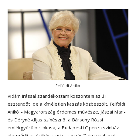
Felföldi Anikó
Vidám írással szándékoztam köszönteni az új
esztendőt, de a kíméletlen kaszás közbeszólt. Felföldi
Anikó – Magyarország érdemes művésze, Jászai Mari-
és Déryné-díjas színésznő, a Bársony Rózsi
emlékgyűrű birtokosa, a Budapesti Operettszínház
életműdíjas, örökös tagja – január 7-én váratlanul