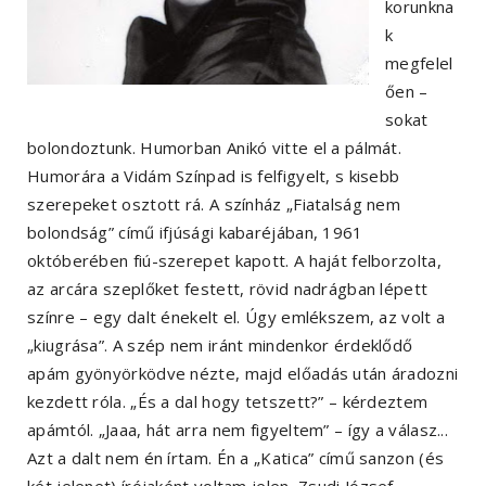
korunkna
k
megfelel
ően –
sokat
bolondoztunk. Humorban Anikó vitte el a pálmát.
Humorára a Vidám Színpad is felfigyelt, s kisebb
szerepeket osztott rá. A színház „Fiatalság nem
bolondság” című ifjúsági kabaréjában, 1961
októberében fiú-szerepet kapott. A haját felborzolta,
az arcára szeplőket festett, rövid nadrágban lépett
színre – egy dalt énekelt el. Úgy emlékszem, az volt a
„kiugrása”. A szép nem iránt mindenkor érdeklődő
apám gyönyörködve nézte, majd előadás után áradozni
kezdett róla. „És a dal hogy tetszett?” – kérdeztem
apámtól. „Jaaa, hát arra nem figyeltem” – így a válasz...
Azt a dalt nem én írtam. Én a „Katica” című sanzon (és