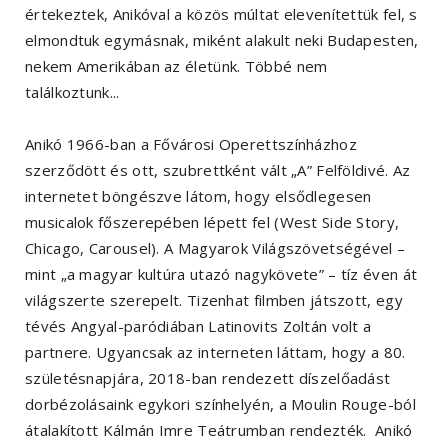
értekeztek, Anikóval a közös múltat elevenítettük fel, s
elmondtuk egymásnak, miként alakult neki Budapesten,
nekem Amerikában az életünk. Többé nem
találkoztunk...
Anikó 1966-ban a Fővárosi Operettszínházhoz
szerződött és ott, szubrettként vált „A” Felföldivé. Az
internetet böngészve látom, hogy elsődlegesen
musicalok főszerepében lépett fel (West Side Story,
Chicago, Carousel). A Magyarok Világszövetségével –
mint „a magyar kultúra utazó nagykövete” – tíz éven át
világszerte szerepelt. Tizenhat filmben játszott, egy
tévés Angyal-paródiában Latinovits Zoltán volt a
partnere. Ugyancsak az interneten láttam, hogy a 80.
születésnapjára, 2018-ban rendezett díszelőadást
dorbézolásaink egykori színhelyén, a Moulin Rouge-ból
átalakított Kálmán Imre Teátrumban rendezték. Anikó