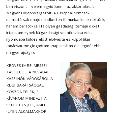
ban viszont – velem egyidőben – az akkor alakult
Magyar Hírlaphoz igazolt. A Hírlapnál nemcsak
munkatársak (majd mindketten főmunkatársak) lettünk,
hanem barátok is. Ha olyan gazdasági témájú cikket
írtam, amelynek külgazdasági vonatkozása volt,
nyomdába küldés előtt elolvasta és külpolitikai
tanácsait megfogadtam. Napjainkban ő a legidősebb
magyar újságíró.
KEDVES IMRE! MESSZI
TÁVOLBÓL, A NEVADAI
KASZINÓK VÁROSÁBÓL A
RÉGI BARÁTSÁGGAL
KÖSZÖNTELEK, S
KÍVÁNOM MINDAZT A
SZÉPET ÉS JÓT, AMIT
ILYEN ALKALMAKKOR