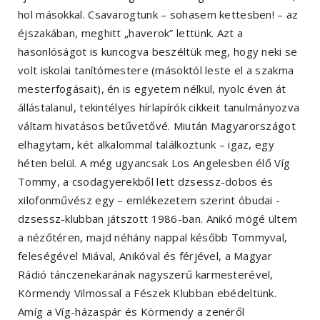
hol másokkal. Csavarogtunk – sohasem kettesben! – az
éjszakában, meghitt „haverok” lettünk. Azt a
hasonlóságot is kuncogva beszéltük meg, hogy neki se
volt iskolai tanítómestere (másoktól leste el a szakma
mesterfogásait), én is egyetem nélkül, nyolc éven át
állástalanul, tekintélyes hírlapírók cikkeit tanulmányozva
váltam hivatásos betűvetővé. Miután Magyarországot
elhagytam, két alkalommal találkoztunk – igaz, egy
héten belül. A még ugyancsak Los Angelesben élő Víg
Tommy, a csodagyerekből lett dzsessz-dobos és
xilofonművész egy – emlékezetem szerint óbudai -
dzsessz-klubban játszott 1986-ban. Anikó mögé ültem
a nézőtéren, majd néhány nappal később Tommyval,
feleségével Miával, Anikóval és férjével, a Magyar
Rádió tánczenekarának nagyszerű karmesterével,
Körmendy Vilmossal a Fészek Klubban ebédeltünk.
Amíg a Víg-házaspár és Körmendy a zenéről