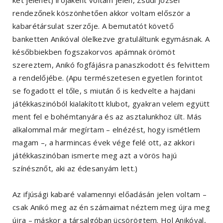
két jelenet) írójaként voltam jelen, Zsudi József
rendezőnek köszönhetően akkor voltam először a
kabarétársulat szerzője. A bemutatót követő
banketten Anikóval ölelkezve gratuláltunk egymásnak. A
későbbiekben fogszakorvos apámnak örömöt
szereztem, Anikó fogfájásra panaszkodott és felvittem
a rendelőjébe. (Apu természetesen egyetlen forintot
se fogadott el tőle, s miután ő is kedvelte a hajdani
játékkaszinóból kialakított klubot, gyakran velem együtt
ment fel e bohémtanyára és az asztalunkhoz ült. Más
alkalommal már megírtam – elnézést, hogy ismétlem
magam –, a harmincas évek vége felé ott, az akkori
játékkaszinóban ismerte meg azt a vörös hajú
színésznőt, aki az édesanyám lett.)
Az ifjúsági kabaré valamennyi előadásán jelen voltam –
csak Anikó meg az én számaimat néztem meg újra meg
újra – máskor a társalgóban ücsörögtem. Hol Anikóval,