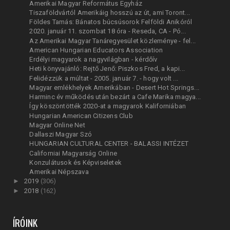
Amerikai Magyar Református Egyház
Tiszaföldvártól Amerikáig hosszú az út, ami Toront...
Földes Tamás: Bánatos búcsúsorok Felföldi Anikóról
2020. január 11. szombat 18 óra - Reseda, CA - Pó...
Az Amerikai Magyar Tanáregyesület közleménye - fel...
American Hungarian Educators Association
Erdélyi magyarok a nagyvilágban - kérdőív
Heti könyvajánló: Rejtő Jenő: Piszkos Fred, a kapi...
Felidézzük a múltat - 2005. január 7. - hogy volt ...
Magyar emlékhelyek Amerikában - Desert Hot Springs...
Harminc év működés után bezárt a Cafe Marika magya...
Így köszöntötték 2020-at a magyarok Kaliforniában
Hungarian American Citizens Club
Magyar Online Net
Dallaszi Magyar Szó
HUNGARIAN CULTURAL CENTER - BALASSI INTÉZET
Californiai Magyarság Online
Konzulátusok és Képviseletek
Amerikai Népszava
►
2019
(306)
►
2018
(162)
ÍRÓINK