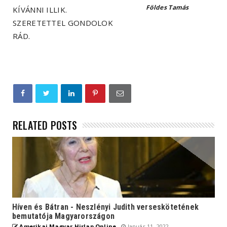
Földes Tamás
KÍVÁNNI ILLIK.
SZERETETTEL GONDOLOK
RÁD.
RELATED POSTS
Híven és Bátran - Neszlényi Judith verseskötetének
bemutatója Magyarországon
Amerikai Magyar Hirlap Online
Január 11, 2022