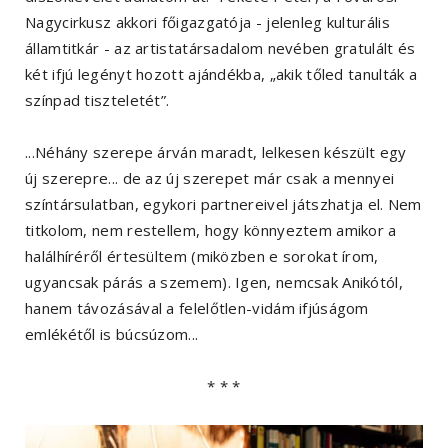
Nagycirkusz akkori főigazgatója - jelenleg kulturális
államtitkár - az artistatársadalom nevében gratulált és
két ifjú legényt hozott ajándékba, „akik tőled tanulták a
színpad tiszteletét”.
...Néhány szerepe árván maradt, lelkesen készült egy
új szerepre... de az új szerepet már csak a mennyei
színtársulatban, egykori partnereivel játszhatja el. Nem
titkolom, nem restellem, hogy könnyeztem amikor a
halálhíréről értesültem (miközben e sorokat írom,
ugyancsak párás a szemem). Igen, nemcsak Anikótól,
hanem távozásával a felelőtlen-vidám ifjúságom
emlékétől is búcsúzom...
* * *