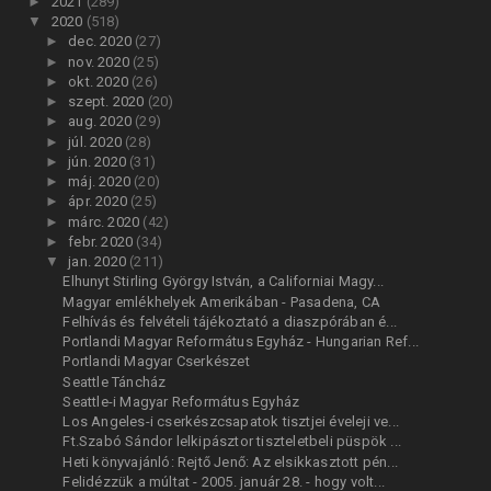
►
2021
(289)
▼
2020
(518)
►
dec. 2020
(27)
►
nov. 2020
(25)
►
okt. 2020
(26)
►
szept. 2020
(20)
►
aug. 2020
(29)
►
júl. 2020
(28)
►
jún. 2020
(31)
►
máj. 2020
(20)
►
ápr. 2020
(25)
►
márc. 2020
(42)
►
febr. 2020
(34)
▼
jan. 2020
(211)
Elhunyt Stirling György István, a Californiai Magy...
Magyar emlékhelyek Amerikában - Pasadena, CA
Felhívás és felvételi tájékoztató a diaszpórában é...
Portlandi Magyar Református Egyház - Hungarian Ref...
Portlandi Magyar Cserkészet
Seattle Táncház
Seattle-i Magyar Református Egyház
Los Angeles-i cserkészcsapatok tisztjei éveleji ve...
Ft.Szabó Sándor lelkipásztor tiszteletbeli püspök ...
Heti könyvajánló: Rejtő Jenő: Az elsikkasztott pén...
Felidézzük a múltat - 2005. január 28. - hogy volt...