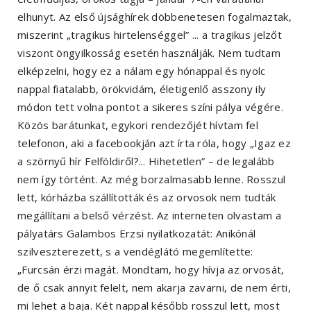
elhunyt. Az első újsághírek döbbenetesen fogalmaztak,
miszerint „tragikus hirtelenséggel” ... a tragikus jelzőt
viszont öngyilkosság esetén használják. Nem tudtam
elképzelni, hogy ez a nálam egy hónappal és nyolc
nappal fiatalabb, örökvidám, életigenlő asszony ily
módon tett volna pontot a sikeres színi pálya végére.
Közös barátunkat, egykori rendezőjét hívtam fel
telefonon, aki a facebookján azt írta róla, hogy „Igaz ez
a szörnyű hír Felföldiről?... Hihetetlen” – de legalább
nem így történt. Az még borzalmasabb lenne. Rosszul
lett, kórházba szállították és az orvosok nem tudták
megállítani a belső vérzést. Az interneten olvastam a
pályatárs Galambos Erzsi nyilatkozatát: Anikónál
szilveszterezett, s a vendéglátó megemlítette:
„Furcsán érzi magát. Mondtam, hogy hívja az orvosát,
de ő csak annyit felelt, nem akarja zavarni, de nem érti,
mi lehet a baja. Két nappal később rosszul lett, most