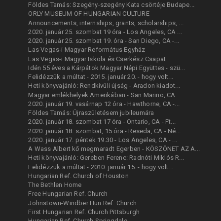
Földes Tamás: Szegény-szegény Kata csörtéje Budape...
ORLY MUSEUM OF HUNGARIAN CULTURE
Announcements, internships, grants, scholarships, ...
2020. január 25. szombat 19 óra - Los Angeles, CA ...
2020. január 25. szombat 19. óra - San Diego, CA -...
Las Vegas-i Magyar Református Egyház
Las Vegas-i Magyar Iskola és Cserkész Csapat
Idén 55 éves a Kárpátok Magyar Népi Együttes - szü...
Felidézzük a múltat - 2015. január 20. - hogy volt...
Heti könyvajánló: Rendkívüli újság - Aradon kiadot...
Magyar emlékhelyek Amerikában - San Marino, CA
2020. január 19. vasárnap 12 óra - Hawthorne, CA -...
Földes Tamás: Újraszületésem jubileumára
2020. január 18. szombat 17 óra - Ontario, CA - Ft...
2020. január 18. szombat, 15 óra - Reseda, CA - Né...
2020. január 17. péntek 19.30 - Los Angeles, CA - ...
A Wass Albert kő megmaradt Egerben - KÖSZÖNET AZ A...
Heti könyvajánló: Gereben Ferenc: Radnóti Miklós R...
Felidézzük a múltat - 2010. január 15. - hogy volt...
Hungarian Ref. Church of Houston
The Bethlen Home
Free Hungarian Ref. Church
Johnstown-Windber Hun.Ref. Church
First Hungarian Ref. Church Pittsburgh
Hungarian Ref. Church Springdale