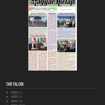
TARTALOM
►
2024
(1)
►
2023
(1)
►
2022
(6)