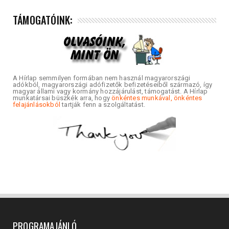
TÁMOGATÓINK:
A Hírlap semmilyen formában nem használ magyarországi
adókból, magyarországi adófizetők befizetéseiből származó, így
magyar állami vagy kormány hozzájárulást, támogatást. A Hírlap
munkatársai büszkék arra, hogy
önkéntes munkával, önkéntes
felajánlásokból
tartják fenn a szolgáltatást.
PROGRAMAJÁNLÓ