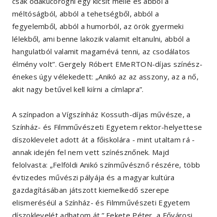
csak odakucorogni egy kicsit mellé és abból a
méltóságból, abból a tehetségből, abból a
fegyelemből, abból a humorból, az örök gyermeki
lélekből, ami benne lakozik valamit eltanulni, abból a
hangulatból valamit magamévá tenni, az csodálatos
élmény volt”. Gergely Róbert EMeRTON-díjas színész-
énekes úgy vélekedett: „Anikó az az asszony, az a nő,
akit nagy betűvel kell kiírni a címlapra”.
A színpadon a Vígszínház Kossuth-díjas művésze, a
Színház- és Filmművészeti Egyetem rektor-helyettese
díszoklevelet adott át a főiskolára - mint utaltam rá -
annak idején fel nem vett színésznőnek. Majd
felolvasta: „Felföldi Anikó színművésznő részére, több
évtizedes művészi pályája és a magyar kultúra
gazdagításában játszott kiemelkedő szerepe
elismeréséül a Színház- és Filmművészeti Egyetem
díszoklevelét adhatom át.” Fekete Péter, a Fővárosi