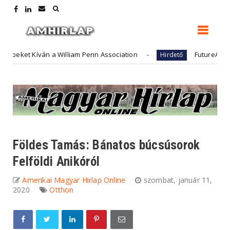
 a William Penn Association
FutureArt - adóügyek és 
Hirdető
Földes Tamás: Bánatos búcsúsorok
Felföldi Anikóról
Amerikai Magyar Hirlap Online
szombat, január 11,
2020
Otthon