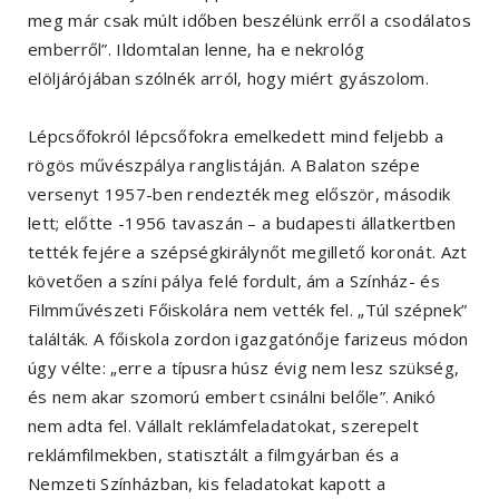
meg már csak múlt időben beszélünk erről a csodálatos
emberről”. Ildomtalan lenne, ha e nekrológ
elöljárójában szólnék arról, hogy miért gyászolom.
Lépcsőfokról lépcsőfokra emelkedett mind feljebb a
rögös művészpálya ranglistáján. A Balaton szépe
versenyt 1957-ben rendezték meg először, második
lett; előtte -1956 tavaszán – a budapesti állatkertben
tették fejére a szépségkirálynőt megillető koronát. Azt
követően a színi pálya felé fordult, ám a Színház- és
Filmművészeti Főiskolára nem vették fel. „Túl szépnek”
találták. A főiskola zordon igazgatónője farizeus módon
úgy vélte: „erre a típusra húsz évig nem lesz szükség,
és nem akar szomorú embert csinálni belőle”. Anikó
nem adta fel. Vállalt reklámfeladatokat, szerepelt
reklámfilmekben, statisztált a filmgyárban és a
Nemzeti Színházban, kis feladatokat kapott a