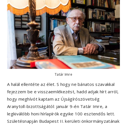
Tatár Imre
A halál ellentéte az élet. S hogy ne bánatos szavakkal
fejezzem be e visszaemlékezést, hadd adjak hírt arról,
hogy meghívót kaptam az Újságírószövetség
Aranytoll-bizottságától: január 9-én Tatár Imre, a
legkiválóbb honi hírlapírók egyike 100 esztendős lett.
Születésnapján Budapest II. kerületi önkormányzatának