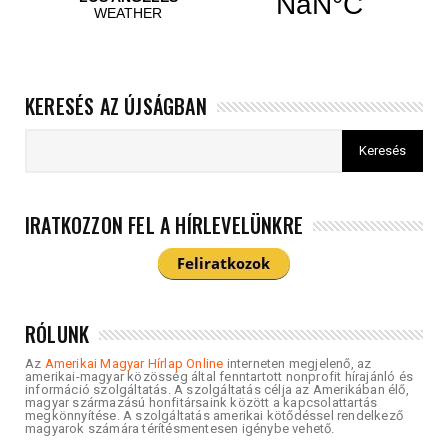
KERESÉS AZ ÚJSÁGBAN
IRATKOZZON FEL A HÍRLEVELÜNKRE
RÓLUNK
Az
Amerikai Magyar Hírlap Online
interneten megjelenő, az
amerikai-magyar közösség által fenntartott nonprofit hírajánló és
információ szolgáltatás. A szolgáltatás célja az Amerikában élő,
magyar származású honfitársaink között a kapcsolattartás
megkönnyítése. A szolgáltatás amerikai kötődéssel rendelkező
magyarok számára térítésmentesen igénybe vehető.