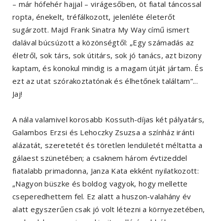
– már hófehér hajjal – virágesőben, öt fiatal táncossal
ropta, énekelt, tréfálkozott, jelenléte életerőt
sugárzott. Majd Frank Sinatra My Way című ismert
dalával búcsúzott a közönségtől: „Egy számadás az
életről, sok társ, sok útitárs, sok jó tanács, azt bizony
kaptam, és konokul mindig is a magam útját jártam. És
ezt az utat szórakoztatónak és élhetőnek találtam”...
Jaj!
A nála valamivel korosabb Kossuth-díjas két pályatárs,
Galambos Erzsi és Lehoczky Zsuzsa a színház iránti
alázatát, szeretetét és töretlen lendületét méltatta a
gálaest szünetében; a csaknem három évtizeddel
fiatalabb primadonna, Janza Kata ekként nyilatkozott:
„Nagyon büszke és boldog vagyok, hogy mellette
cseperedhettem fel. Ez alatt a huszon-valahány év
alatt egyszerűen csak jó volt létezni a környezetében,