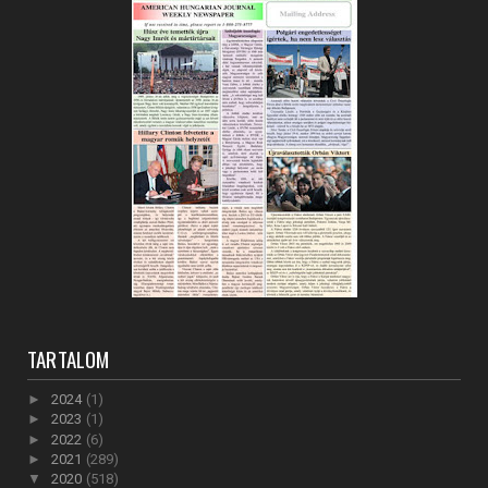
TARTALOM
►
2024
(1)
►
2023
(1)
►
2022
(6)
►
2021
(289)
▼
2020
(518)