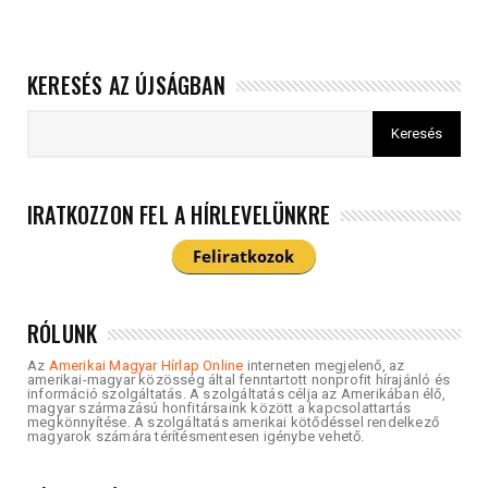
KERESÉS AZ ÚJSÁGBAN
IRATKOZZON FEL A HÍRLEVELÜNKRE
RÓLUNK
Az
Amerikai Magyar Hírlap Online
interneten megjelenő, az
amerikai-magyar közösség által fenntartott nonprofit hírajánló és
információ szolgáltatás. A szolgáltatás célja az Amerikában élő,
magyar származású honfitársaink között a kapcsolattartás
megkönnyítése. A szolgáltatás amerikai kötődéssel rendelkező
magyarok számára térítésmentesen igénybe vehető.