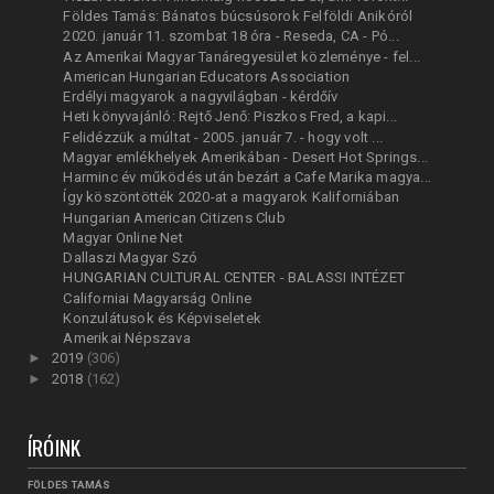
Földes Tamás: Bánatos búcsúsorok Felföldi Anikóról
2020. január 11. szombat 18 óra - Reseda, CA - Pó...
Az Amerikai Magyar Tanáregyesület közleménye - fel...
American Hungarian Educators Association
Erdélyi magyarok a nagyvilágban - kérdőív
Heti könyvajánló: Rejtő Jenő: Piszkos Fred, a kapi...
Felidézzük a múltat - 2005. január 7. - hogy volt ...
Magyar emlékhelyek Amerikában - Desert Hot Springs...
Harminc év működés után bezárt a Cafe Marika magya...
Így köszöntötték 2020-at a magyarok Kaliforniában
Hungarian American Citizens Club
Magyar Online Net
Dallaszi Magyar Szó
HUNGARIAN CULTURAL CENTER - BALASSI INTÉZET
Californiai Magyarság Online
Konzulátusok és Képviseletek
Amerikai Népszava
►
2019
(306)
►
2018
(162)
ÍRÓINK
FÖLDES TAMÁS