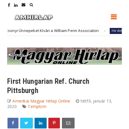
nyi Ünnepeket Kíván a William Penn Association
Futur
Hirdető
First Hungarian Ref. Church
Pittsburgh
Amerikai Magyar Hirlap Online
hétfő, január 13,
2020
Templom