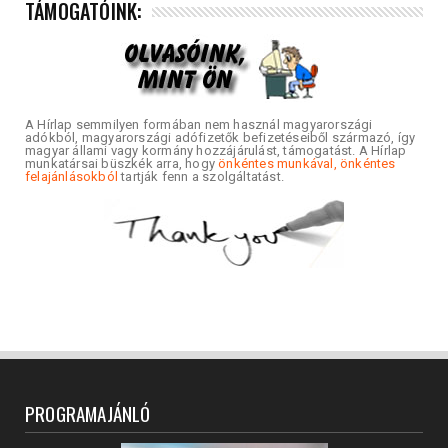
TÁMOGATÓINK:
A Hírlap semmilyen formában nem használ magyarországi
adókból, magyarországi adófizetők befizetéseiből származó, így
magyar állami vagy kormány hozzájárulást, támogatást. A Hírlap
munkatársai büszkék arra, hogy
önkéntes munkával, önkéntes
felajánlásokból
tartják fenn a szolgáltatást.
PROGRAMAJÁNLÓ