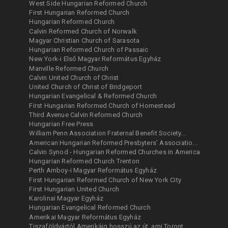
West Side Hungarian Reformed Church
First Hungarian Reformed Church
Hungarian Reformed Church
Calvin Reformed Church of Norwalk
Magyar Christian Church of Sarasota
Hungarian Reformed Church of Passaic
New York-i Első Magyar Református Egyház
Manville Reformed Church
Calvin United Church of Christ
United Church of Christ of Bridgeport
Hungarian Evangelical & Reformed Church
First Hungarian Reformed Church of Homestead
Third Avenue Calvin Reformed Church
Hungarian Free Press
William Penn Association Fraternal Benefit Society...
American Hungarian Reformed Presbyters' Associatio...
Calvin Synod - Hungarian Reformed Churches in America
Hungarian Reformed Church Trenton
Perth Amboy-i Magyar Református Egyház
First Hungarian Reformed Church of New York City
First Hungarian United Church
Karolinai Magyar Egyház
Hungarian Evangelical Reformed Church
Amerikai Magyar Református Egyház
Tiszaföldvártól Amerikáig hosszú az út, ami Toront...