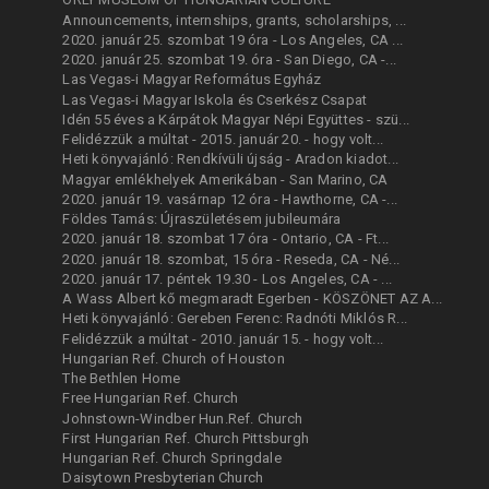
Announcements, internships, grants, scholarships, ...
2020. január 25. szombat 19 óra - Los Angeles, CA ...
2020. január 25. szombat 19. óra - San Diego, CA -...
Las Vegas-i Magyar Református Egyház
Las Vegas-i Magyar Iskola és Cserkész Csapat
Idén 55 éves a Kárpátok Magyar Népi Együttes - szü...
Felidézzük a múltat - 2015. január 20. - hogy volt...
Heti könyvajánló: Rendkívüli újság - Aradon kiadot...
Magyar emlékhelyek Amerikában - San Marino, CA
2020. január 19. vasárnap 12 óra - Hawthorne, CA -...
Földes Tamás: Újraszületésem jubileumára
2020. január 18. szombat 17 óra - Ontario, CA - Ft...
2020. január 18. szombat, 15 óra - Reseda, CA - Né...
2020. január 17. péntek 19.30 - Los Angeles, CA - ...
A Wass Albert kő megmaradt Egerben - KÖSZÖNET AZ A...
Heti könyvajánló: Gereben Ferenc: Radnóti Miklós R...
Felidézzük a múltat - 2010. január 15. - hogy volt...
Hungarian Ref. Church of Houston
The Bethlen Home
Free Hungarian Ref. Church
Johnstown-Windber Hun.Ref. Church
First Hungarian Ref. Church Pittsburgh
Hungarian Ref. Church Springdale
Daisytown Presbyterian Church