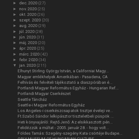
►
dec. 2020
(27)
►
nov. 2020
(25)
►
okt. 2020
(26)
►
szept. 2020
(20)
►
aug. 2020
(29)
►
júl. 2020
(28)
►
jún. 2020
(31)
►
máj. 2020
(20)
►
ápr. 2020
(25)
►
márc. 2020
(42)
►
febr. 2020
(34)
▼
jan. 2020
(211)
Elhunyt Stirling György István, a Californiai Magy...
Magyar emlékhelyek Amerikában - Pasadena, CA
Felhívás és felvételi tájékoztató a diaszpórában é...
Portlandi Magyar Református Egyház - Hungarian Ref...
Portlandi Magyar Cserkészet
Seattle Táncház
Seattle-i Magyar Református Egyház
Los Angeles-i cserkészcsapatok tisztjei éveleji ve...
Ft.Szabó Sándor lelkipásztor tiszteletbeli püspök ...
Heti könyvajánló: Rejtő Jenő: Az elsikkasztott pén...
Felidézzük a múltat - 2005. január 28. - hogy volt...
Földes Tamás: Szegény-szegény Kata csörtéje Budape...
ORLY MUSEUM OF HUNGARIAN CULTURE