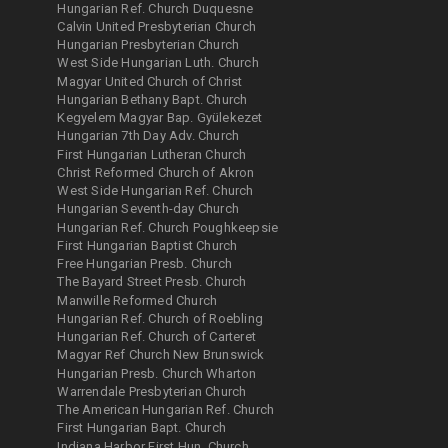
Hungarian Ref. Church Duquesne
Calvin United Presbyterian Church
Hungarian Presbyterian Church
West Side Hungarian Luth. Church
Magyar United Church of Christ
Hungarian Bethany Bapt. Church
Kegyelem Magyar Bap. Gyülekezet
Hungarian 7th Day Adv. Church
First Hungarian Lutheran Church
Christ Reformed Church of Akron
West Side Hungarian Ref. Church
Hungarian Seventh-day Church
Hungarian Ref. Church Poughkeepsie
First Hungarian Baptist Church
Free Hungarian Presb. Church
The Bayard Street Presb. Church
Manwille Reformed Church
Hungarian Ref. Church of Roebling
Hungarian Ref. Church of Carteret
Magyar Ref Church New Brunswick
Hungarian Presb. Church Wharton
Warrendale Presbyterian Church
The American Hungarian Ref. Church
First Hungarian Bapt. Church
Indiana Harbor First Hun. Church