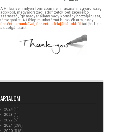
A Hírlap semmilyen formában nem használ magyarországi
adókból, magyarországi adófizetők befizetéseiből
származó, így magyar állami vagy kormány hozzájárulást,
támogatást. A Hírlap munkatársai büszkék arra, hogy
önkéntes munkával, önkéntes felajánlásokból
tartják fenn
a szolgáltatást.
TARTALOM
►
2024
(1)
►
2023
(1)
►
2022
(6)
►
2021
(289)
▼
2020
(518)