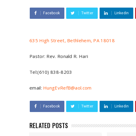
Facebook
Twitter
Linkedin
635 High Street, Bethlehem, PA 18018
Pastor: Rev. Ronald R. Hari
Tel:(610) 838-8203
email:
HungEvRefB@aol.com
Facebook
Twitter
Linkedin
RELATED POSTS