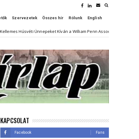
etők
Szervezetek
Összes hír
Rólunk
English
svéti Ünnepeket Kíván a William Penn Association
Híve
Kultúra
KAPCSOLAT
Facebook
Fans