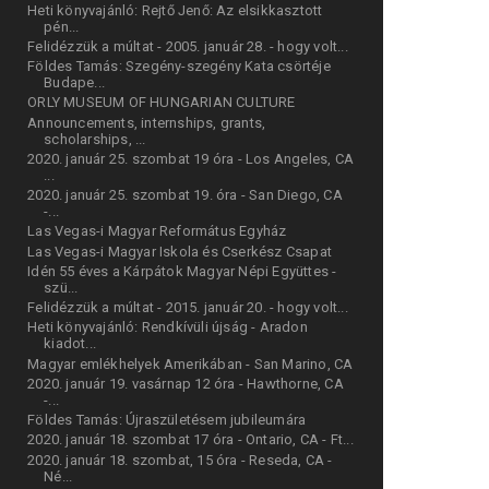
Heti könyvajánló: Rejtő Jenő: Az elsikkasztott
pén...
Felidézzük a múltat - 2005. január 28. - hogy volt...
Földes Tamás: Szegény-szegény Kata csörtéje
Budape...
ORLY MUSEUM OF HUNGARIAN CULTURE
Announcements, internships, grants,
scholarships, ...
2020. január 25. szombat 19 óra - Los Angeles, CA
...
2020. január 25. szombat 19. óra - San Diego, CA
-...
Las Vegas-i Magyar Református Egyház
Las Vegas-i Magyar Iskola és Cserkész Csapat
Idén 55 éves a Kárpátok Magyar Népi Együttes -
szü...
Felidézzük a múltat - 2015. január 20. - hogy volt...
Heti könyvajánló: Rendkívüli újság - Aradon
kiadot...
Magyar emlékhelyek Amerikában - San Marino, CA
2020. január 19. vasárnap 12 óra - Hawthorne, CA
-...
Földes Tamás: Újraszületésem jubileumára
2020. január 18. szombat 17 óra - Ontario, CA - Ft...
2020. január 18. szombat, 15 óra - Reseda, CA -
Né...