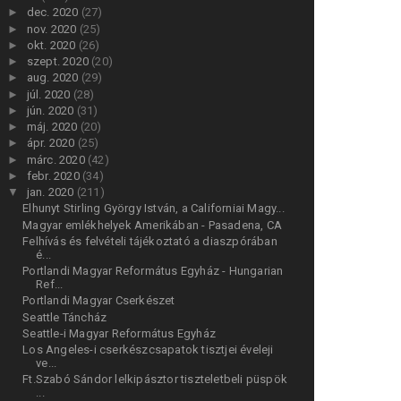
►
dec. 2020
(27)
►
nov. 2020
(25)
►
okt. 2020
(26)
►
szept. 2020
(20)
►
aug. 2020
(29)
►
júl. 2020
(28)
►
jún. 2020
(31)
►
máj. 2020
(20)
►
ápr. 2020
(25)
►
márc. 2020
(42)
►
febr. 2020
(34)
▼
jan. 2020
(211)
Elhunyt Stirling György István, a Californiai Magy...
Magyar emlékhelyek Amerikában - Pasadena, CA
Felhívás és felvételi tájékoztató a diaszpórában
é...
Portlandi Magyar Református Egyház - Hungarian
Ref...
Portlandi Magyar Cserkészet
Seattle Táncház
Seattle-i Magyar Református Egyház
Los Angeles-i cserkészcsapatok tisztjei éveleji
ve...
Ft.Szabó Sándor lelkipásztor tiszteletbeli püspök
...