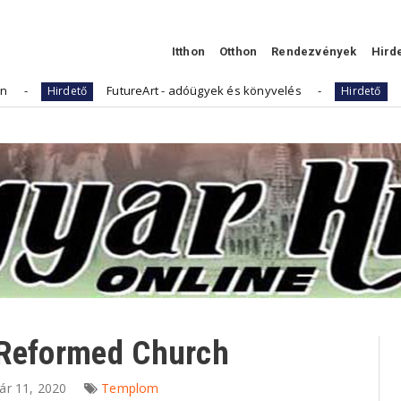
Itthon
Otthon
Rendezvények
Hird
FutureArt - adóügyek és könyvelés
Kellemes Hú
dető
Hirdető
 Reformed Church
ár 11, 2020
Templom