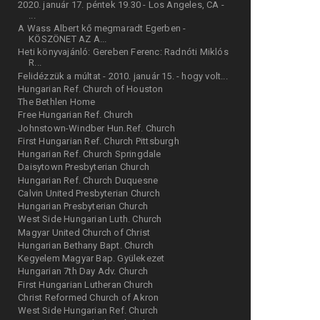
2020. január 17. péntek 19.30 - Los Angeles, CA -
...
A Wass Albert kő megmaradt Egerben -
KÖSZÖNET AZ A...
Heti könyvajánló: Gereben Ferenc: Radnóti Miklós
R...
Felidézzük a múltat - 2010. január 15. - hogy volt...
Hungarian Ref. Church of Houston
The Bethlen Home
Free Hungarian Ref. Church
Johnstown-Windber Hun.Ref. Church
First Hungarian Ref. Church Pittsburgh
Hungarian Ref. Church Springdale
Daisytown Presbyterian Church
Hungarian Ref. Church Duquesne
Calvin United Presbyterian Church
Hungarian Presbyterian Church
West Side Hungarian Luth. Church
Magyar United Church of Christ
Hungarian Bethany Bapt. Church
Kegyelem Magyar Bap. Gyülekezet
Hungarian 7th Day Adv. Church
First Hungarian Lutheran Church
Christ Reformed Church of Akron
West Side Hungarian Ref. Church