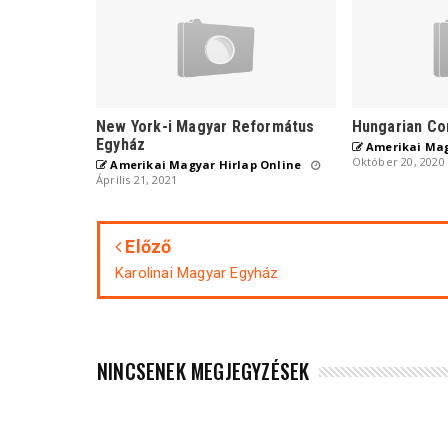
New York-i Magyar Református
Hungarian Co
Egyház
Amerikai Mag
Október 20, 2020
Amerikai Magyar Hirlap Online
Április 21, 2021
Előző
Karolinai Magyar Egyház
NINCSENEK MEGJEGYZÉSEK