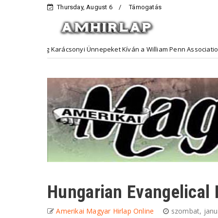
Thursday, August 6
Támogatás
ldog Karácsonyi Ünnepeket Kíván a William Penn Association
Hir
Hungarian Evangelical
Amerikai Magyar Hirlap Online
szombat, janu