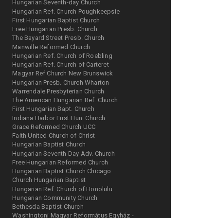
Hungarian Seventh-day Church
Hungarian Ref. Church Poughkeepsie
First Hungarian Baptist Church
Free Hungarian Presb. Church
The Bayard Street Presb. Church
Manwille Reformed Church
Hungarian Ref. Church of Roebling
Hungarian Ref. Church of Carteret
Magyar Ref Church New Brunswick
Hungarian Presb. Church Wharton
Warrendale Presbyterian Church
The American Hungarian Ref. Church
First Hungarian Bapt. Church
Indiana Harbor First Hun. Church
Grace Reformed Church UCC
Faith United Church of Christ
Hungarian Baptist Church
Hungarian Seventh Day Adv. Church
Free Hungarian Reformed Church
Hungarian Baptist Church Chicago
Church Hungarian Baptist
Hungarian Ref. Church of Honolulu
Hungarian Community Church
Bethesda Baptist Church
Washingtoni Magyar Református Egyház -