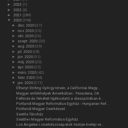
►
2023
(1)
►
2022
(6)
►
2021
(289)
▼
2020
(518)
►
dec. 2020
(27)
►
nov. 2020
(25)
►
okt. 2020
(26)
►
szept. 2020
(20)
►
aug. 2020
(29)
►
júl. 2020
(28)
►
jún. 2020
(31)
►
máj. 2020
(20)
►
ápr. 2020
(25)
►
márc. 2020
(42)
►
febr. 2020
(34)
▼
jan. 2020
(211)
Elhunyt Stirling György István, a Californiai Magy...
Magyar emlékhelyek Amerikában - Pasadena, CA
Felhívás és felvételi tájékoztató a diaszpórában é...
Portlandi Magyar Református Egyház - Hungarian Ref...
Portlandi Magyar Cserkészet
Seattle Táncház
Seattle-i Magyar Református Egyház
Los Angeles-i cserkészcsapatok tisztjei éveleji ve...