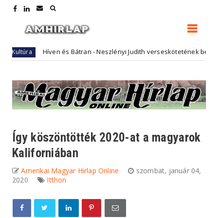
Híven és Bátran - Neszlényi Judith verseskötetének bemutatója
úra
Így köszöntötték 2020-at a magyarok
Kaliforniában
Amerikai Magyar Hirlap Online
szombat, január 04,
2020
Itthon