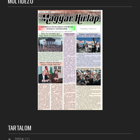
MÚLTIDÉZŐ
TARTALOM
►
2024
(1)