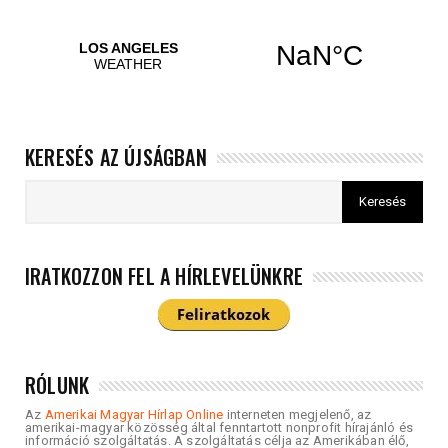
KERESÉS AZ ÚJSÁGBAN
IRATKOZZON FEL A HÍRLEVELÜNKRE
RÓLUNK
Az
Amerikai Magyar Hírlap Online
interneten megjelenő, az
amerikai-magyar közösség által fenntartott nonprofit hírajánló és
információ szolgáltatás. A szolgáltatás célja az Amerikában élő,