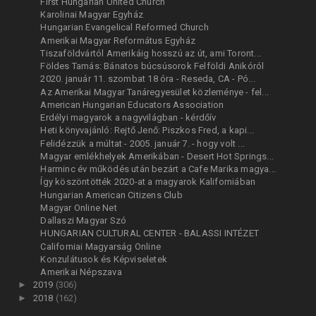
First Hungarian United Church
Karolinai Magyar Egyház
Hungarian Evangelical Reformed Church
Amerikai Magyar Református Egyház
Tiszaföldvártól Amerikáig hosszú az út, ami Toront...
Földes Tamás: Bánatos búcsúsorok Felföldi Anikóról
2020. január 11. szombat 18 óra - Reseda, CA - Pó...
Az Amerikai Magyar Tanáregyesület közleménye - fel...
American Hungarian Educators Association
Erdélyi magyarok a nagyvilágban - kérdőív
Heti könyvajánló: Rejtő Jenő: Piszkos Fred, a kapi...
Felidézzük a múltat - 2005. január 7. - hogy volt ...
Magyar emlékhelyek Amerikában - Desert Hot Springs...
Harminc év működés után bezárt a Cafe Marika magya...
Így köszöntötték 2020-at a magyarok Kaliforniában
Hungarian American Citizens Club
Magyar Online Net
Dallaszi Magyar Szó
HUNGARIAN CULTURAL CENTER - BALASSI INTÉZET
Californiai Magyarság Online
Konzulátusok és Képviseletek
Amerikai Népszava
►
2019
(306)
►
2018
(162)