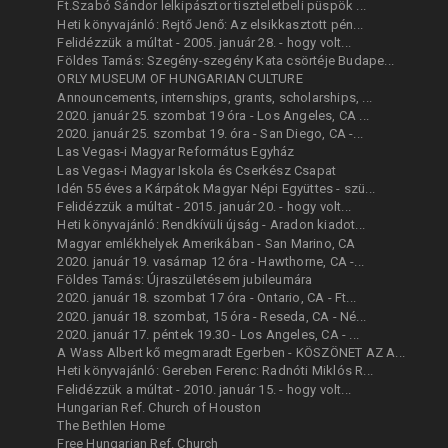
Ft.Szabó Sándor lelkipásztor tiszteletbeli püspök ...
Heti könyvajánló: Rejtő Jenő: Az elsikkasztott pén...
Felidézzük a múltat - 2005. január 28. - hogy volt...
Földes Tamás: Szegény-szegény Kata csörtéje Budape...
ORLY MUSEUM OF HUNGARIAN CULTURE
Announcements, internships, grants, scholarships, ...
2020. január 25. szombat 19 óra - Los Angeles, CA ...
2020. január 25. szombat 19. óra - San Diego, CA -...
Las Vegas-i Magyar Református Egyház
Las Vegas-i Magyar Iskola és Cserkész Csapat
Idén 55 éves a Kárpátok Magyar Népi Együttes - szü...
Felidézzük a múltat - 2015. január 20. - hogy volt...
Heti könyvajánló: Rendkívüli újság - Aradon kiadot...
Magyar emlékhelyek Amerikában - San Marino, CA
2020. január 19. vasárnap 12 óra - Hawthorne, CA -...
Földes Tamás: Újraszületésem jubileumára
2020. január 18. szombat 17 óra - Ontario, CA - Ft...
2020. január 18. szombat, 15 óra - Reseda, CA - Né...
2020. január 17. péntek 19.30 - Los Angeles, CA - ...
A Wass Albert kő megmaradt Egerben - KÖSZÖNET AZ A...
Heti könyvajánló: Gereben Ferenc: Radnóti Miklós R...
Felidézzük a múltat - 2010. január 15. - hogy volt...
Hungarian Ref. Church of Houston
The Bethlen Home
Free Hungarian Ref. Church