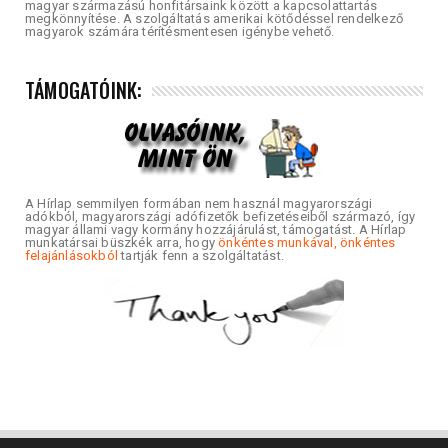
magyar származású honfitársaink között a kapcsolattartás
megkönnyítése. A szolgáltatás amerikai kötődéssel rendelkező
magyarok számára térítésmentesen igénybe vehető.
TÁMOGATÓINK:
A Hírlap semmilyen formában nem használ magyarországi
adókból, magyarországi adófizetők befizetéseiből származó, így
magyar állami vagy kormány hozzájárulást, támogatást. A Hírlap
munkatársai büszkék arra, hogy
önkéntes munkával, önkéntes
felajánlásokból
tartják fenn a szolgáltatást.