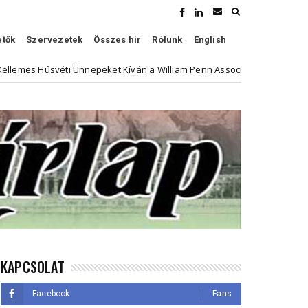
etők
Szervezetek
Összes hír
Rólunk
English
véti Ünnepeket Kíván a William Penn Association
Híven
Kultúra
KAPCSOLAT
Facebook
Fans