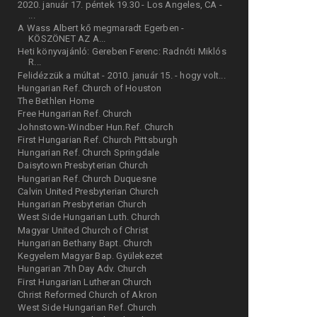
2020. január 17. péntek 19.30 - Los Angeles, CA -
...
A Wass Albert kő megmaradt Egerben -
KÖSZÖNET AZ A...
Heti könyvajánló: Gereben Ferenc: Radnóti Miklós
R...
Felidézzük a múltat - 2010. január 15. - hogy volt...
Hungarian Ref. Church of Houston
The Bethlen Home
Free Hungarian Ref. Church
Johnstown-Windber Hun.Ref. Church
First Hungarian Ref. Church Pittsburgh
Hungarian Ref. Church Springdale
Daisytown Presbyterian Church
Hungarian Ref. Church Duquesne
Calvin United Presbyterian Church
Hungarian Presbyterian Church
West Side Hungarian Luth. Church
Magyar United Church of Christ
Hungarian Bethany Bapt. Church
Kegyelem Magyar Bap. Gyülekezet
Hungarian 7th Day Adv. Church
First Hungarian Lutheran Church
Christ Reformed Church of Akron
West Side Hungarian Ref. Church