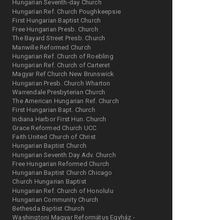
Hungarian Seventh-day Church
Hungarian Ref. Church Poughkeepsie
First Hungarian Baptist Church
Free Hungarian Presb. Church
The Bayard Street Presb. Church
Manwille Reformed Church
Hungarian Ref. Church of Roebling
Hungarian Ref. Church of Carteret
Magyar Ref Church New Brunswick
Hungarian Presb. Church Wharton
Warrendale Presbyterian Church
The American Hungarian Ref. Church
First Hungarian Bapt. Church
Indiana Harbor First Hun. Church
Grace Reformed Church UCC
Faith United Church of Christ
Hungarian Baptist Church
Hungarian Seventh Day Adv. Church
Free Hungarian Reformed Church
Hungarian Baptist Church Chicago
Church Hungarian Baptist
Hungarian Ref. Church of Honolulu
Hungarian Community Church
Bethesda Baptist Church
Washingtoni Magyar Református Egyház -