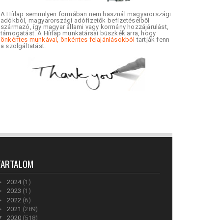
A Hírlap semmilyen formában nem használ magyarországi
adókból, magyarországi adófizetők befizetéseiből
származó, így magyar állami vagy kormány hozzájárulást,
támogatást. A Hírlap munkatársai büszkék arra, hogy
önkéntes munkával, önkéntes felajánlásokból
tartják fenn
a szolgáltatást.
TARTALOM
►
2024
(1)
►
2023
(1)
►
2022
(6)
►
2021
(289)
▼
2020
(518)