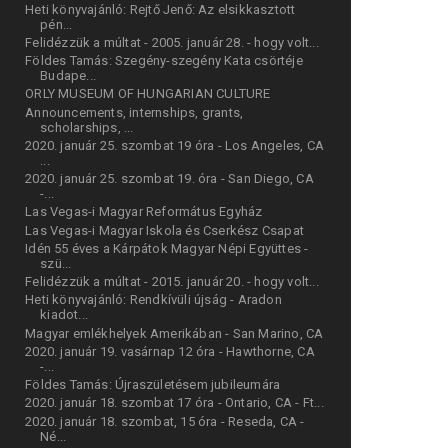
Heti könyvajánló: Rejtő Jenő: Az elsikkasztott
pén...
Felidézzük a múltat - 2005. január 28. - hogy volt...
Földes Tamás: Szegény-szegény Kata csörtéje
Budape...
ORLY MUSEUM OF HUNGARIAN CULTURE
Announcements, internships, grants,
scholarships, ...
2020. január 25. szombat 19 óra - Los Angeles, CA
...
2020. január 25. szombat 19. óra - San Diego, CA
-...
Las Vegas-i Magyar Református Egyház
Las Vegas-i Magyar Iskola és Cserkész Csapat
Idén 55 éves a Kárpátok Magyar Népi Együttes -
szü...
Felidézzük a múltat - 2015. január 20. - hogy volt...
Heti könyvajánló: Rendkívüli újság - Aradon
kiadot...
Magyar emlékhelyek Amerikában - San Marino, CA
2020. január 19. vasárnap 12 óra - Hawthorne, CA
-...
Földes Tamás: Újraszületésem jubileumára
2020. január 18. szombat 17 óra - Ontario, CA - Ft...
2020. január 18. szombat, 15 óra - Reseda, CA -
Né...