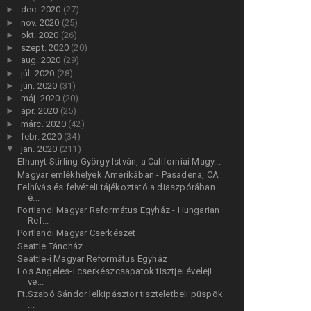
►
dec. 2020
(27)
►
nov. 2020
(25)
►
okt. 2020
(26)
►
szept. 2020
(20)
►
aug. 2020
(29)
►
júl. 2020
(28)
►
jún. 2020
(31)
►
máj. 2020
(20)
►
ápr. 2020
(25)
►
márc. 2020
(42)
►
febr. 2020
(34)
▼
jan. 2020
(211)
Elhunyt Stirling György István, a Californiai Magy...
Magyar emlékhelyek Amerikában - Pasadena, CA
Felhívás és felvételi tájékoztató a diaszpórában
é...
Portlandi Magyar Református Egyház - Hungarian
Ref...
Portlandi Magyar Cserkészet
Seattle Táncház
Seattle-i Magyar Református Egyház
Los Angeles-i cserkészcsapatok tisztjei éveleji
ve...
Ft.Szabó Sándor lelkipásztor tiszteletbeli püspök
...