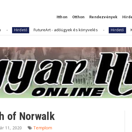
Itthon
Otthon
Rendezvények
Hird
FutureArt - adóügyek és könyvelés
Kellemes Hús
ető
Hirdető
h of Norwalk
ár 11, 2020
Templom