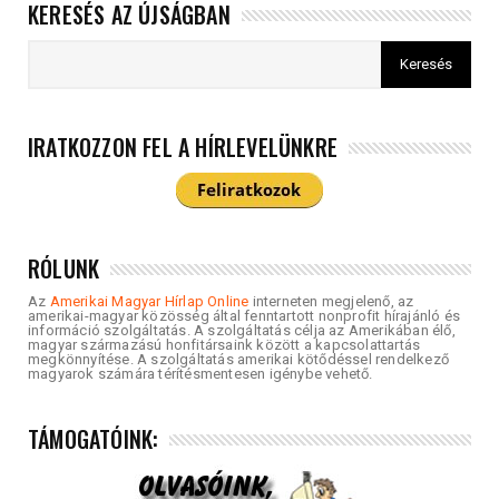
KERESÉS AZ ÚJSÁGBAN
IRATKOZZON FEL A HÍRLEVELÜNKRE
RÓLUNK
Az
Amerikai Magyar Hírlap Online
interneten megjelenő, az
amerikai-magyar közösség által fenntartott nonprofit hírajánló és
információ szolgáltatás. A szolgáltatás célja az Amerikában élő,
magyar származású honfitársaink között a kapcsolattartás
megkönnyítése. A szolgáltatás amerikai kötődéssel rendelkező
magyarok számára térítésmentesen igénybe vehető.
TÁMOGATÓINK: