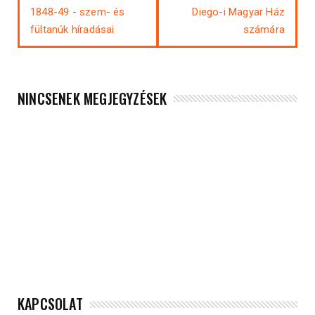
1848-49 - szem- és
Diego-i Magyar Ház
fültanúk híradásai
számára
NINCSENEK MEGJEGYZÉSEK
KAPCSOLAT