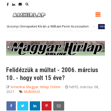
sonyi Ünnepeket Kíván a William Penn Association
Fut
Hirdető
Felidézzük a múltat - 2006. március
10. - hogy volt 15 éve?
Amerikai Magyar Hirlap Online
hétfő, március 08,
2021
Múltidéző