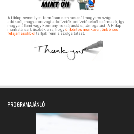
A Hírlap semmilyen formában nem használ magyarországi
adókból, magyarországi adófizetők befizetéseiből származó, így
magyar állami vagy kormány hozzájárulást, támogatást. A Hírlap
munkatársai büszkék arra, hogy
önkéntes munkával, önkéntes
felajánlásokból
tartják fenn a szolgáltatást.
PROGRAMAJÁNLÓ