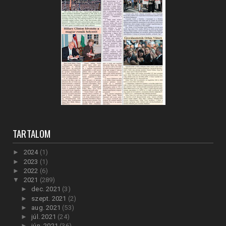
TARTALOM
►
2024
(1)
►
2023
(1)
►
2022
(6)
▼
2021
(289)
►
dec. 2021
(3)
►
szept. 2021
(2)
►
aug. 2021
(53)
►
júl. 2021
(24)
►
jún. 2021
(36)