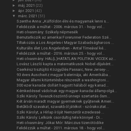
►
máj. 2021
(22)
►
ápr. 2021
(42)
▼
márc. 2021
(51)
Szenthe Anna: „Külföldön élni és magyarnak lenni s...
Felidézzük a múltat - 2006. március 31. - hogy vol...
Heti olvasmány: Székely népmesék
Bemutatkozik az amerikai Forerunner Federation Szé...
Tiltakozás a Los Angeles-i Magyar Szabadságharcos ...
Kulturális élet Los Angelesben - Antal Tímeával ké...
Felidézzük a múltat - 2016. március 25. - hogy vol...
Heti olvasmány: HAL(L)HATATLAN POLITIKAI VICCEK az...
Lovász László kapta a matematikusok Nobel-díjaként...
Cserkész tisztújító Közgyűlés Passaic, New Jersey-...
93 éves Auschwitz magyar balerinája, aki Amerikába...
Magyar állami kitüntetésbe részesült a washingtoni...
300 ezer kanadai dollárt hagyott hálából egy kanad...
Kémkedéssel vádolnak egy magyar-kanadai állampolgá...
Szíki Károly: Tavaszköszöntő ünnepi szertartás ősm...
Két árván maradt magyar gyermeknek gyűjtenek Ameri...
Betűkből szavakat, szavakból játékot - szórakoztat...
Szíki Károlyt, a Hírlap íróját Nemzetőr ezredessé ...
Szíki Károly: Lelkünk csordultig tele könnyel - Di...
Heti olvasmány: Jókai Mór: Márczius tizenötödike
Felidézzük a múltat - 2011. március 18. - hogy vol...