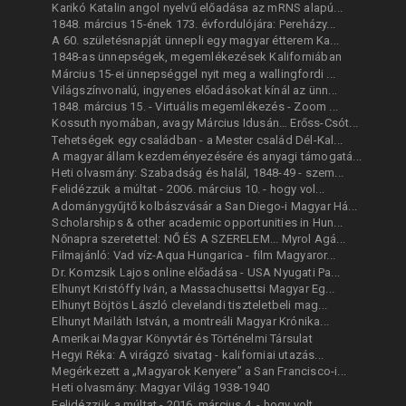
Karikó Katalin angol nyelvű előadása az mRNS alapú...
1848. március 15-ének 173. évfordulójára: Pereházy...
A 60. születésnapját ünnepli egy magyar étterem Ka...
1848-as ünnepségek, megemlékezések Kaliforniában
Március 15-ei ünnepséggel nyit meg a wallingfordi ...
Világszínvonalú, ingyenes előadásokat kínál az ünn...
1848. március 15. - Virtuális megemlékezés - Zoom ...
Kossuth nyomában, avagy Március Idusán… Erőss-Csót...
Tehetségek egy családban - a Mester család Dél-Kal...
A magyar állam kezdeményezésére és anyagi támogatá...
Heti olvasmány: Szabadság és halál, 1848-49 - szem...
Felidézzük a múltat - 2006. március 10. - hogy vol...
Adománygyűjtő kolbászvásár a San Diego-i Magyar Há...
Scholarships & other academic opportunities in Hun...
Nőnapra szeretettel: NŐ ÉS A SZERELEM... Myrol Agá...
Filmajánló: Vad víz-Aqua Hungarica - film Magyaror...
Dr. Komzsik Lajos online előadása - USA Nyugati Pa...
Elhunyt Kristóffy Iván, a Massachusettsi Magyar Eg...
Elhunyt Böjtös László clevelandi tiszteletbeli mag...
Elhunyt Mailáth István, a montreáli Magyar Krónika...
Amerikai Magyar Könyvtár és Történelmi Társulat
Hegyi Réka: A virágzó sivatag - kaliforniai utazás...
Megérkezett a „Magyarok Kenyere” a San Francisco-i...
Heti olvasmány: Magyar Világ 1938-1940
Felidézzük a múltat - 2016. március 4. - hogy volt...