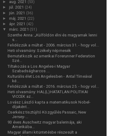
►
aug. 2021
(53)
►
júl. 2021
(24)
►
jún. 2021
(36)
►
máj. 2021
(22)
►
ápr. 2021
(42)
▼
márc. 2021
(51)
Szenthe Anna: „Külföldön élni és magyarnak lenni
s...
Felidézzük a múltat - 2006. március 31. - hogy vol...
Heti olvasmány: Székely népmesék
Bemutatkozik az amerikai Forerunner Federation
Szé...
Tiltakozás a Los Angeles-i Magyar
Szabadságharcos ...
Kulturális élet Los Angelesben - Antal Tímeával
ké...
Felidézzük a múltat - 2016. március 25. - hogy vol...
Heti olvasmány: HAL(L)HATATLAN POLITIKAI
VICCEK az...
Lovász László kapta a matematikusok Nobel-
díjaként...
Cserkész tisztújító Közgyűlés Passaic, New
Jersey-...
93 éves Auschwitz magyar balerinája, aki
Amerikába...
Magyar állami kitüntetésbe részesült a