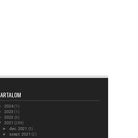
TARTALOM
►
2024
(1)
►
2023
(1)
►
2022
(6)
▼
2021
(289)
►
dec. 2021
(3)
►
szept. 2021
(2)