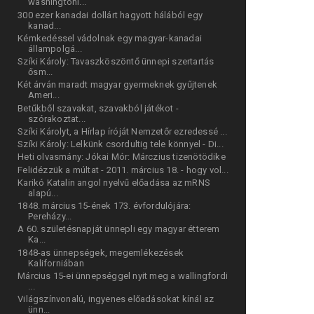
washingtoni...
300 ezer kanadai dollárt hagyott hálából egy
kanad...
Kémkedéssel vádolnak egy magyar-kanadai
állampolgá...
Szíki Károly: Tavaszköszöntő ünnepi szertartás
ősm...
Két árván maradt magyar gyermeknek gyűjtenek
Ameri...
Betűkből szavakat, szavakból játékot -
szórakoztat...
Szíki Károlyt, a Hírlap íróját Nemzetőr ezredessé ...
Szíki Károly: Lelkünk csordultig tele könnyel - Di...
Heti olvasmány: Jókai Mór: Márczius tizenötödike
Felidézzük a múltat - 2011. március 18. - hogy vol...
Karikó Katalin angol nyelvű előadása az mRNS
alapú...
1848. március 15-ének 173. évfordulójára:
Pereházy...
A 60. születésnapját ünnepli egy magyar étterem
Ka...
1848-as ünnepségek, megemlékezések
Kaliforniában
Március 15-ei ünnepséggel nyit meg a wallingfordi
...
Világszínvonalú, ingyenes előadásokat kínál az
ünn...