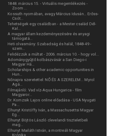
1848. március 15. - Virtuális megemlékezés -
Zoom ...
Kossuth nyomában, avagy Március Idusán… Erőss-
Csót...
Tehetségek egy családban - a Mester család Dél-
Kal...
A magyar állam kezdeményezésére és anyagi
támogatá...
Heti olvasmány: Szabadság és halál, 1848-49 -
szem...
Felidézzük a múltat - 2006. március 10. - hogy vol...
Adománygyűjtő kolbászvásár a San Diego-i
Magyar Há...
Scholarships & other academic opportunities in
Hun...
Nőnapra szeretettel: NŐ ÉS A SZERELEM... Myrol
Agá...
Filmajánló: Vad víz-Aqua Hungarica - film
Magyaror...
Dr. Komzsik Lajos online előadása - USA Nyugati
Pa...
Elhunyt Kristóffy Iván, a Massachusettsi Magyar
Eg...
Elhunyt Böjtös László clevelandi tiszteletbeli
mag...
Elhunyt Mailáth István, a montreáli Magyar
Krónika...