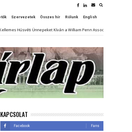
etők
Szervezetek
Összes hír
Rólunk
English
éti Ünnepeket Kíván a William Penn Association
Híven
Kultúra
KAPCSOLAT
Facebook
Fans