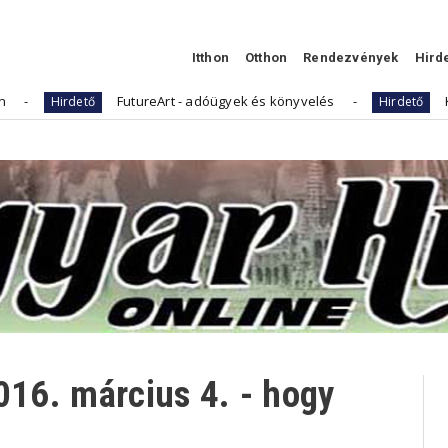
Itthon
Otthon
Rendezvények
Hird
FutureArt - adóügyek és könyvelés
Kellemes Húsv
tő
Hirdető
016. március 4. - hogy