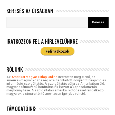
KERESÉS AZ ÚJSÁGBAN
IRATKOZZON FEL A HÍRLEVELÜNKRE
RÓLUNK
Az
Amerikai Magyar Hírlap Online
interneten megjelenő, az
amerikai-magyar közösség által fenntartott nonprofit hírajánló és
információ szolgáltatás. A szolgáltatás célja az Amerikában élő,
magyar származású honfitársaink között a kapcsolattartás
megkönnyítése. A szolgáltatás amerikai kötődéssel rendelkező
magyarok számára térítésmentesen igénybe vehető.
TÁMOGATÓINK: