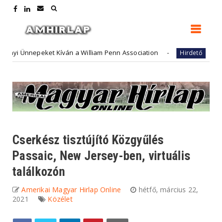
Ünnepeket Kíván a William Penn Association
FutureArt
Hirdető
Cserkész tisztújító Közgyűlés
Passaic, New Jersey-ben, virtuális
találkozón
Amerikai Magyar Hirlap Online
hétfő, március 22,
2021
Közélet