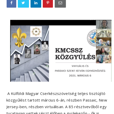
A Külföldi Magyar Cserkészszövetség teljes tisztújító
közgyűlést tartott március 6-án, részben Passaic, New
Jersey-ben, részben virtuálisan. A 85 résztvevőből egy
tucatnyian vettek részt élőben a gyülekezőn - ők is