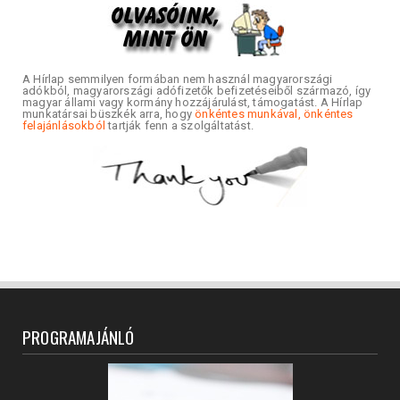
A Hírlap semmilyen formában nem használ magyarországi
adókból, magyarországi adófizetők befizetéseiből származó, így
magyar állami vagy kormány hozzájárulást, támogatást. A Hírlap
munkatársai büszkék arra, hogy
önkéntes munkával, önkéntes
felajánlásokból
tartják fenn a szolgáltatást.
PROGRAMAJÁNLÓ