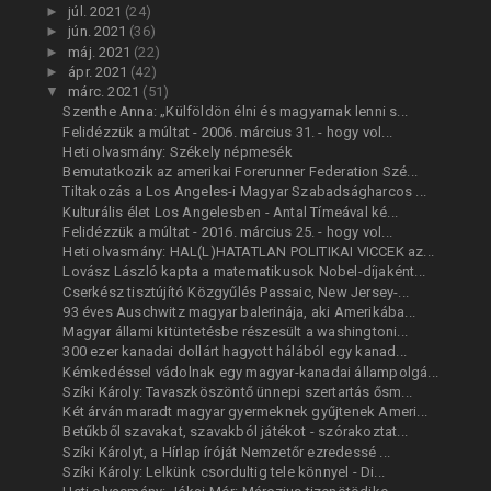
►
júl. 2021
(24)
►
jún. 2021
(36)
►
máj. 2021
(22)
►
ápr. 2021
(42)
▼
márc. 2021
(51)
Szenthe Anna: „Külföldön élni és magyarnak lenni s...
Felidézzük a múltat - 2006. március 31. - hogy vol...
Heti olvasmány: Székely népmesék
Bemutatkozik az amerikai Forerunner Federation Szé...
Tiltakozás a Los Angeles-i Magyar Szabadságharcos ...
Kulturális élet Los Angelesben - Antal Tímeával ké...
Felidézzük a múltat - 2016. március 25. - hogy vol...
Heti olvasmány: HAL(L)HATATLAN POLITIKAI VICCEK az...
Lovász László kapta a matematikusok Nobel-díjaként...
Cserkész tisztújító Közgyűlés Passaic, New Jersey-...
93 éves Auschwitz magyar balerinája, aki Amerikába...
Magyar állami kitüntetésbe részesült a washingtoni...
300 ezer kanadai dollárt hagyott hálából egy kanad...
Kémkedéssel vádolnak egy magyar-kanadai állampolgá...
Szíki Károly: Tavaszköszöntő ünnepi szertartás ősm...
Két árván maradt magyar gyermeknek gyűjtenek Ameri...
Betűkből szavakat, szavakból játékot - szórakoztat...
Szíki Károlyt, a Hírlap íróját Nemzetőr ezredessé ...
Szíki Károly: Lelkünk csordultig tele könnyel - Di...