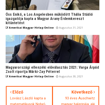
Óss Enikó, a Los Angelesben működött Thália Stúdió
igazgatója kapta a Magyar Arany Érdemkereszt
kitüntetést
Amerikai Magyar Hirlap Online
Augusztus 31, 2021
Magyarországi ellenzéki előválasztás 2021: Varga Árpád
Zsolt riportja Márki-Zay Péterrel
Amerikai Magyar Hirlap Online
Augusztus 30, 2021
Előző
Következő
Lovász László kapta a
93 éves Auschwitz
matematikusok Nobel-
magyar balerinája, aki