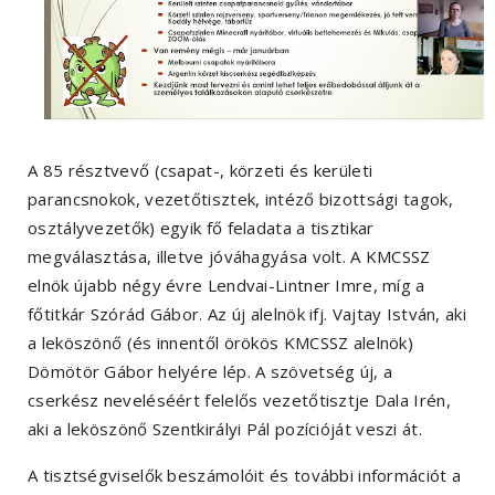
A 85 résztvevő (csapat-, körzeti és kerületi
parancsnokok, vezetőtisztek, intéző bizottsági tagok,
osztályvezetők) egyik fő feladata a tisztikar
megválasztása, illetve jóváhagyása volt. A KMCSSZ
elnök újabb négy évre Lendvai-Lintner Imre, míg a
főtitkár Szórád Gábor. Az új alelnök ifj. Vajtay István, aki
a leköszönő (és innentől örökös KMCSSZ alelnök)
Dömötör Gábor helyére lép. A szövetség új, a
cserkész neveléséért felelős vezetőtisztje Dala Irén,
aki a leköszönő Szentkirályi Pál pozícióját veszi át.
A tisztségviselők beszámolóit és további információt a