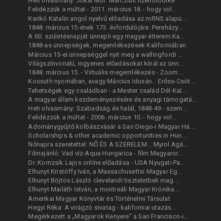
Heti olvasmány: Jókai Mór: Márczius tizenötödike
Felidézzük a múltat - 2011. március 18. - hogy vol...
Karikó Katalin angol nyelvű előadása az mRNS alapú...
1848. március 15-ének 173. évfordulójára: Pereházy...
A 60. születésnapját ünnepli egy magyar étterem Ka...
1848-as ünnepségek, megemlékezések Kaliforniában
Március 15-ei ünnepséggel nyit meg a wallingfordi ...
Világszínvonalú, ingyenes előadásokat kínál az ünn...
1848. március 15. - Virtuális megemlékezés - Zoom ...
Kossuth nyomában, avagy Március Idusán… Erőss-Csót...
Tehetségek egy családban - a Mester család Dél-Kal...
A magyar állam kezdeményezésére és anyagi támogatá...
Heti olvasmány: Szabadság és halál, 1848-49 - szem...
Felidézzük a múltat - 2006. március 10. - hogy vol...
Adománygyűjtő kolbászvásár a San Diego-i Magyar Há...
Scholarships & other academic opportunities in Hun...
Nőnapra szeretettel: NŐ ÉS A SZERELEM... Myrol Agá...
Filmajánló: Vad víz-Aqua Hungarica - film Magyaror...
Dr. Komzsik Lajos online előadása - USA Nyugati Pa...
Elhunyt Kristóffy Iván, a Massachusettsi Magyar Eg...
Elhunyt Böjtös László clevelandi tiszteletbeli mag...
Elhunyt Mailáth István, a montreáli Magyar Krónika...
Amerikai Magyar Könyvtár és Történelmi Társulat
Hegyi Réka: A virágzó sivatag - kaliforniai utazás...
Megérkezett a „Magyarok Kenyere” a San Francisco-i...