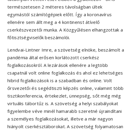
természetesen 2 méteres távolságban ültek
egymástól számítógépiek előtt. Így a koronavírus
ellenére sem állt meg a 4 kontinenst átívelő
cserkészvezetői munka. A Közgyűlésen elhangzottak a
főtisztségviselők beszámolói.
Lendvai-Lintner Imre, a szövetség elnöke, beszámolt a
pandémia által erősen korlátozott cserkész
foglalkozásokról. A lezárások ellenére a legtöbb
csapatnál volt online foglalkozás és ahol ez lehetséges
hibrid foglalkozások is a szabadban és online. Volt
őrsvezetői és segédtiszti képzés online, valamint több
tisztikonferencia, értekezlet, ünnepség, sőt még még
virtuális tábortűz is. A szövetség a helyi szabályokat
figyelembe véve minél hamarabb szeretné újraindítani
a személyes foglalkozásokat, illetve a már nagyon
hiányolt cserkésztáborokat. A szövetség folyamatosan